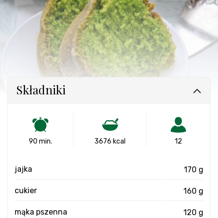
Składniki
90 min.
3676 kcal
12
jajka
170 g
cukier
160 g
mąka pszenna
120 g