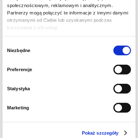
społecznościowym, reklamowym i analitycznym.
Partnerzy mogą połączyć te informacje z innymi danymi
1 łyżka soku z cytryny
otrzymanymi od Ciebie lub uzyskanymi podczas
1/3 szklanki cukru pudru
korzystania z ich usług.
Wybór
Niezbędne
zgody
Jak przygotować babkę
Preferencje
szpinakową?
Statystyka
Wszystkie składniki powinny mieć
temperaturę pokojową. Foremkę posmaruj
Marketing
olejem, oprósz mąką krupczatką lub bułką
tarą.
Pokaż szczegóły
Liście szpinaku umyj na sitku, osącz. Zmiksuj