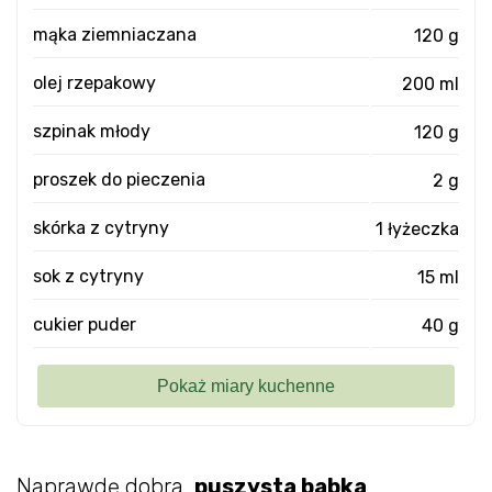
mąka ziemniaczana
120 g
olej rzepakowy
200 ml
szpinak młody
120 g
proszek do pieczenia
2 g
skórka z cytryny
1 łyżeczka
sok z cytryny
15 ml
cukier puder
40 g
Naprawdę dobra,
puszysta babka