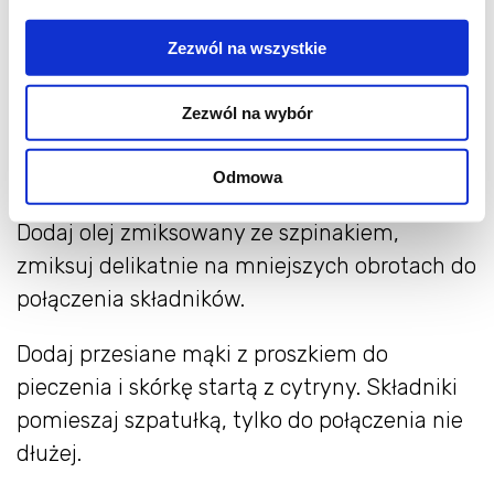
z olejem na gładką masę.
Zezwól na wszystkie
Jajka wbij do misy miksera, dodaj cukier.
Całość ubijaj na dużych obrotach ( około 7
Zezwól na wybór
minut ), na gęstą i puszystą pianę. Masa
powinna potroić objętość.
Odmowa
Dodaj olej zmiksowany ze szpinakiem,
zmiksuj delikatnie na mniejszych obrotach do
połączenia składników.
Dodaj przesiane mąki z proszkiem do
pieczenia i skórkę startą z cytryny. Składniki
pomieszaj szpatułką, tylko do połączenia nie
dłużej.