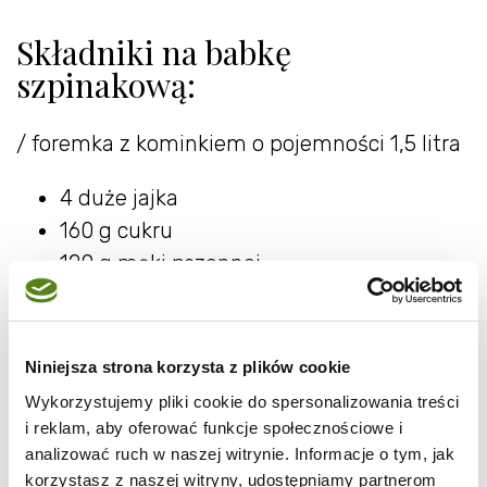
Składniki na babkę
szpinakową:
/ foremka z kominkiem o pojemności 1,5 litra
4 duże jajka
160 g cukru
120 g mąki pszennej
120 g mąki ziemniaczanej
200 ml oleju rzepakowego
120 g świeżego szpinaku “baby”
Niniejsza strona korzysta z plików cookie
1 łyżeczka proszku do pieczenia
Wykorzystujemy pliki cookie do spersonalizowania treści
świeżo starta skórka z jednej cytryny
i reklam, aby oferować funkcje społecznościowe i
analizować ruch w naszej witrynie. Informacje o tym, jak
Lukier cytrynowy
korzystasz z naszej witryny, udostępniamy partnerom