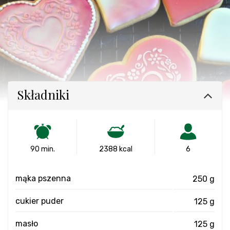
Składniki
90 min.
2388 kcal
6
mąka pszenna
250 g
cukier puder
125 g
masło
125 g