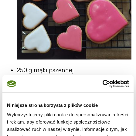
250 g mąki pszennej
125 g cukru pudru
125 g masła
1 jajko
Niniejsza strona korzysta z plików cookie
1 laska wanilii
Wykorzystujemy pliki cookie do spersonalizowania treści
Cukier puder wsypujemy do miseczki.
i reklam, aby oferować funkcje społecznościowe i
analizować ruch w naszej witrynie. Informacje o tym, jak
Mieszamy z ziarenkami wyskrobanymi z laski