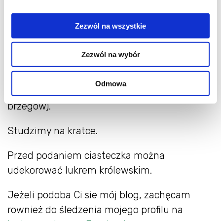
Wykrawamy dowolny kształt ciasteczek.
Zezwól na wszystkie
Ciasteczka układamy na blaszce wyłożonej
papierem do pieczenia, zachowując
Zezwól na wybór
niewielkie odstępy. Wstawiamy do piekarnika
nagrzanego do 180 stopni na około 12-14
Odmowa
minut (do lekkiego zarumienienia się
brzegów).
Studzimy na kratce.
Przed podaniem ciasteczka można
udekorować lukrem królewskim.
Jeżeli podoba Ci sie mój blog, zachęcam
rownież do śledzenia mojego profilu na