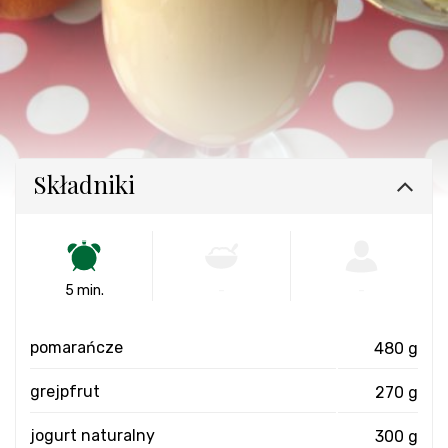
Składniki
5 min.
-
-
pomarańcze
480 g
grejpfrut
270 g
jogurt naturalny
300 g