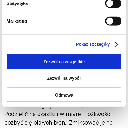
Statystyka
Marketing
Składniki:
Pokaż szczegóły
2 pomarańcze
1 grejpfrut
Zezwól na wszystkie
300ml jogurtu naturalnego
ew. miód
Zezwól na wybór
Wykonanie:
Odmowa
Pomarańcze i grejpfruta obrać ze skórki.
Podzielić na cząstki i w miarę możliwość
pozbyć się białych błon. Zmiksować je na