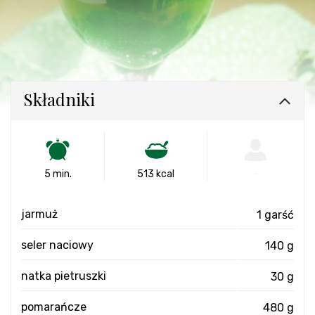
Składniki
5 min.
513 kcal
-
jarmuż
1 garść
seler naciowy
140 g
natka pietruszki
30 g
pomarańcze
480 g