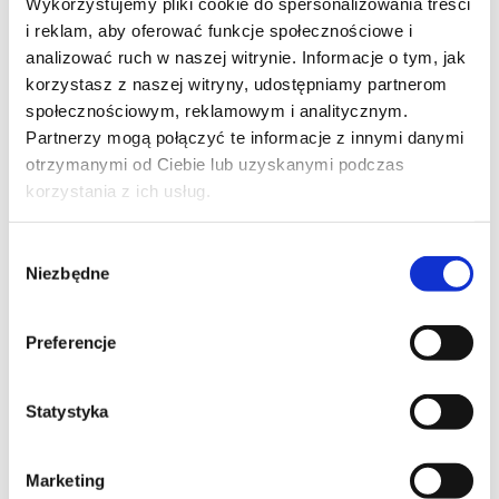
Wykorzystujemy pliki cookie do spersonalizowania treści
i reklam, aby oferować funkcje społecznościowe i
analizować ruch w naszej witrynie. Informacje o tym, jak
korzystasz z naszej witryny, udostępniamy partnerom
społecznościowym, reklamowym i analitycznym.
Partnerzy mogą połączyć te informacje z innymi danymi
otrzymanymi od Ciebie lub uzyskanymi podczas
korzystania z ich usług.
Wybór
Niezbędne
zgody
składniki
Preferencje
1 garść jarmużu
Statystyka
3 łodygi selera naciowy
1 pęczek natki pietruszki
Marketing