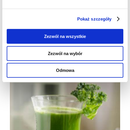
2 pomarańcze
2 jabłka
Pokaż szczegóły
1/5 szt ananasa
Zezwól na wszystkie
Wykonanie
Pomarańczę, seler naciowy, natkę pietruszki,
Zezwól na wybór
jabłka i ananasa wyciskamy w wyciskarce.
Odmowa