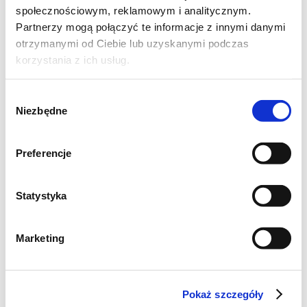
Boki tarty:
społecznościowym, reklamowym i analitycznym.
Partnerzy mogą połączyć te informacje z innymi danymi
białko jajka
otrzymanymi od Ciebie lub uzyskanymi podczas
łyżeczka cukru
korzystania z ich usług.
Dekoracja:
Wybór
Niezbędne
zgody
bazylia
lody waniliowe
Preferencje
Ciasto:
Statystyka
Do misy wsypujemy mąkę, dodajemy
cukier, sól, posiekane drobno zimne
Marketing
masło, posiekane nożem lody (mogą być
trochę roztopione). Wyrabiamy, aż
Pokaż szczegóły
uzyskamy gładką kulę.