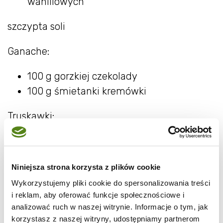
waniliowych
szczypta soli
Ganache:
100 g gorzkiej czekolady
100 g śmietanki kremówki
Truskawki:
300 g truskawek + 50 g do ozdoby
3 łyżki Prosecco lub białego wina
Niniejsza strona korzysta z plików cookie
2 łyżki cukru
Wykorzystujemy pliki cookie do spersonalizowania treści
2 łyżki kaszy manny lub łyżka mąki
i reklam, aby oferować funkcje społecznościowe i
ziemniaczanej
analizować ruch w naszej witrynie. Informacje o tym, jak
korzystasz z naszej witryny, udostępniamy partnerom