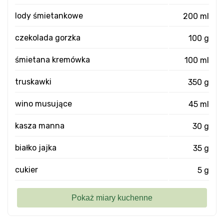
lody śmietankowe
200 ml
czekolada gorzka
100 g
śmietana kremówka
100 ml
truskawki
350 g
wino musujące
45 ml
kasza manna
30 g
białko jajka
35 g
cukier
5 g