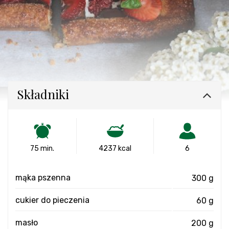
Składniki
75 min.
4237 kcal
6
mąka pszenna
300 g
cukier do pieczenia
60 g
masło
200 g