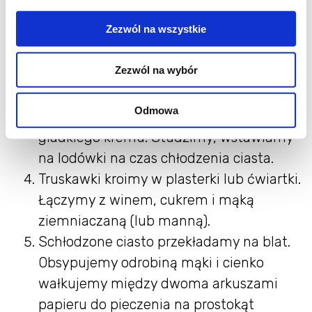
Tak przygotowane ciasto owijamy w folię
Zezwól na wszystkie
i wkładamy na godzinę do lodówki lub do
zamrażalnika na 20 minut.
Zezwól na wybór
W tym czasie w kąpieli wodnej
rozpuszczamy czekoladę z kremówką,
Odmowa
dokładnie mieszamy do uzyskania
gładkiego kremu. Studzimy, wstawiamy
na lodówki na czas chłodzenia ciasta.
Truskawki kroimy w plasterki lub ćwiartki.
Łączymy z winem, cukrem i mąką
ziemniaczaną (lub manną).
Schłodzone ciasto przekładamy na blat.
Obsypujemy odrobiną mąki i cienko
wałkujemy między dwoma arkuszami
papieru do pieczenia na prostokąt