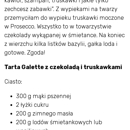
kawior, szampan, truskawki i jakie tylko
zechcesz zabawki”. Z wypiekami na twarzy
przemyciłam do wypieku truskawki moczone
w Prosecco. Wszystko to w towarzystwie
czekolady wykąpanej w śmietance. Na koniec
z wierzchu kilka listków bazylii, gałka loda i
gotowe. Zgoda!
Tarta Galette z czekoladą i truskawkami
Ciasto:
300 g mąki pszennej
2 łyżki cukru
200 g zimnego masła
200 g lodów śmietankowych lub