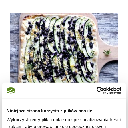
Składniki na ciasto:
Niniejsza strona korzysta z plików cookie
240 g mąki orkiszowej 630
Wykorzystujemy pliki cookie do spersonalizowania treści
135 g wody
i reklam, aby oferować funkcje społecznościowe i