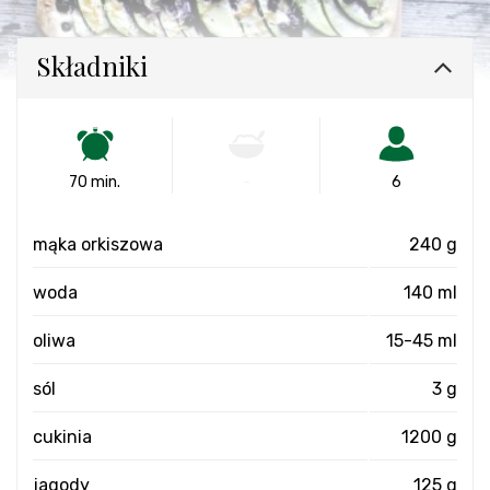
Składniki
70 min.
-
6
mąka orkiszowa
240 g
woda
140 ml
oliwa
15-45 ml
sól
3 g
cukinia
1200 g
jagody
125 g