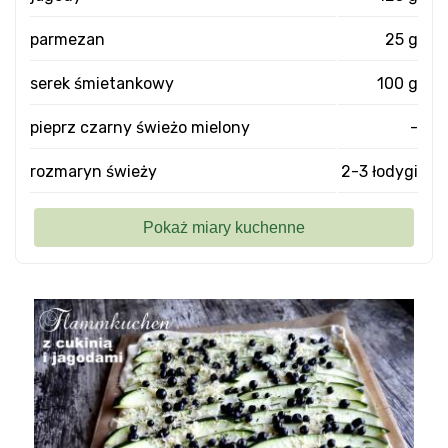
parmezan
25 g
serek śmietankowy
100 g
pieprz czarny świeżo mielony
-
rozmaryn świeży
2-3 łodygi