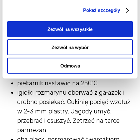
następnie zagnieść elastyczne, gładkie
Pokaż szczegóły
ciasto. Zawinąć w folie i odstawić na
około 1 godzinę. Gdy nie masz czasu
Zezwól na wszystkie
możesz zaraz przystąpić do pracy z
ciastem
Zezwól na wybór
ciasto podzielić na 2 części, podsypać
mąką, rozwałkować 2 cienkie placki.
Odmowa
Placki ułożyć na papierze do pieczenia
piekarnik nastawić na 250`C
igiełki rozmarynu oberwać z gałązek i
drobno posiekać. Cukinię pociąć wzdłuż
w 2-3 mm plastry. Jagody umyć,
przebrać i osuszyć. Zetrzeć na tarce
parmezan
oba placki posmarować twarożkiem.