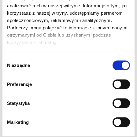
1-2 łyżki oliwy
analizować ruch w naszej witrynie. Informacje o tym, jak
1/2 łyżeczki soli
korzystasz z naszej witryny, udostępniamy partnerom
mąka do podsypania
społecznościowym, reklamowym i analitycznym.
Partnerzy mogą połączyć te informacje z innymi danymi
otrzymanymi od Ciebie lub uzyskanymi podczas
Składniki na nałożenie:
korzystania z ich usług.
2 cukinie
125 g jagód
Wybór
25 g parmezanu
Niezbędne
zgody
100 g białego serka śmietankowego
pieprz z młynka
Preferencje
1 łyżka oliwy do skropienia
kilka łodyżek rozmarynu
Statystyka
Wykonanie:
Marketing
mąkę z olejem, solą i wodą zamieszać,