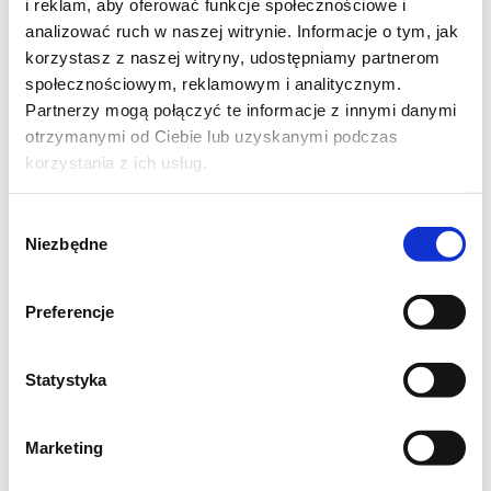
i reklam, aby oferować funkcje społecznościowe i
ok 40 minut. Najlepiej rozłożyć na spód
analizować ruch w naszej witrynie. Informacje o tym, jak
korzystasz z naszej witryny, udostępniamy partnerom
papier do pieczenia i całość rozłożyć na dwie
społecznościowym, reklamowym i analitycznym.
blaszki. Od czasu do czasu wszystko
Partnerzy mogą połączyć te informacje z innymi danymi
zamieszać, aby ciecierzyca podpiekła się
otrzymanymi od Ciebie lub uzyskanymi podczas
równomiernie.
korzystania z ich usług.
Wybór
Niezbędne
zgody
Preferencje
Statystyka
Marketing