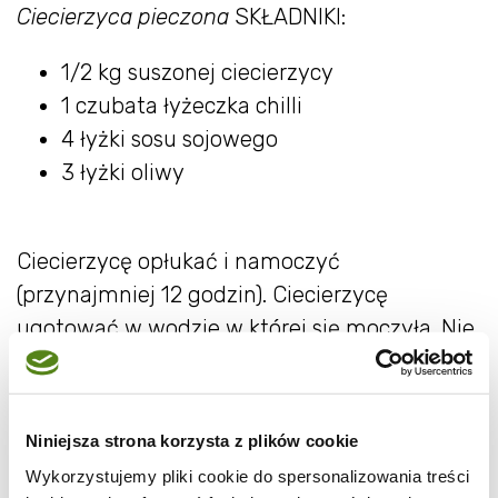
Ciecierzyca pieczona
SKŁADNIKI:
1/2 kg suszonej ciecierzycy
1 czubata łyżeczka chilli
4 łyżki sosu sojowego
3 łyżki oliwy
Ciecierzycę opłukać i namoczyć
(przynajmniej 12 godzin). Ciecierzycę
ugotować w wodzie w której się moczyła. Nie
solić. Ja gotowałam ją ok. 20 minut.
Osączyć na sicie i lekko przestudzić.
Przyprawy wymieszać z oliwą, dodać do
Niniejsza strona korzysta z plików cookie
ciecierzycy i dokładnie wymieszać.
Wykorzystujemy pliki cookie do spersonalizowania treści
Piec w piekarniku rozgrzanym do 200 stopni