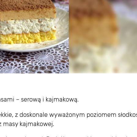
asami – serową i kajmakową.
 lekkie, z doskonale wyważonym poziomem słodkoś
cz masy kajmakowej.