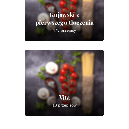
Kujawski z
pierwszego tłoczenia
473 przepisy
Vita
13 przepisów