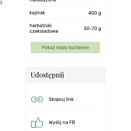
o
kajmak
400 g
herbatniki
50-70 g
czekoladowe
Udostępnij
Skopiuj link
Wyślij na FB