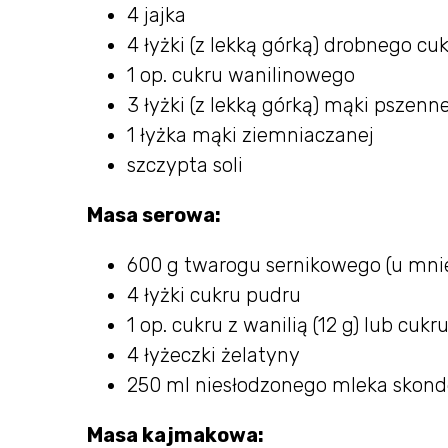
4 jajka
4 łyżki (z lekką górką) drobnego cu
1 op. cukru wanilinowego
3 łyżki (z lekką górką) mąki pszenne
1 łyżka mąki ziemniaczanej
szczypta soli
Masa serowa:
600 g twarogu sernikowego (u mnie
4 łyżki cukru pudru
1 op. cukru z wanilią (12 g) lub cuk
4 łyżeczki żelatyny
250 ml niesłodzonego mleka sko
Masa kajmakowa: