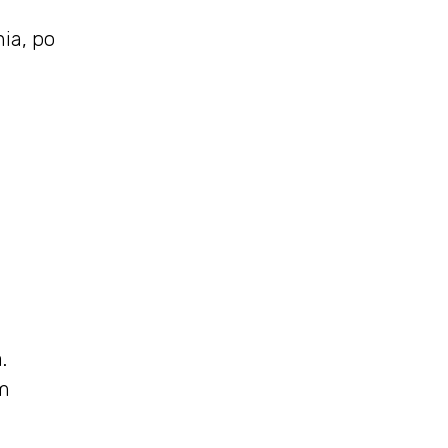
ia, po
.
em