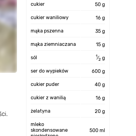
cukier
50 g
cukier waniliowy
16 g
mąka pszenna
35 g
mąka ziemniaczana
15 g
1
sól
⁄
g
2
ser do wypieków
600 g
cukier puder
40 g
cukier z wanilią
16 g
żelatyna
20 g
ci.
mleko
skondensowane
500 ml
niesłodzone