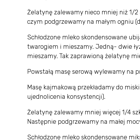
Żelatynę zalewamy nieco mniej niż 1/2
czym podgrzewamy na małym ogniu (do
Schłodzone mleko skondensowane ubija
twarogiem i mieszamy. Jedną- dwie ły
mieszamy. Tak zaprawioną żelatynę mi
Powstałą masę serową wylewamy na pr
Masę kajmakową przekładamy do miski,
ujednolicenia konsystencji).
Żelatynę zalewamy mniej więcej 1/4 sz
Następnie podgrzewamy na małej mocy 
Schłodzone mleko skondensowane mik