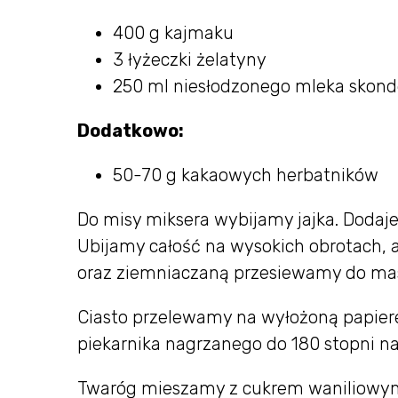
400 g kajmaku
3 łyżeczki żelatyny
250 ml niesłodzonego mleka sko
Dodatkowo:
50-70 g kakaowych herbatników
Do misy miksera wybijamy jajka. Dodaje
Ubijamy całość na wysokich obrotach, 
oraz ziemniaczaną przesiewamy do masy
Ciasto przelewamy na wyłożoną papier
piekarnika nagrzanego do 180 stopni na
Twaróg mieszamy z cukrem waniliowy