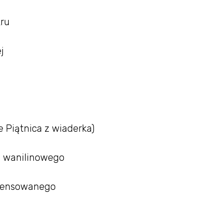
kru
j
 Piątnica z wiaderka)
ru wanilinowego
ndensowanego