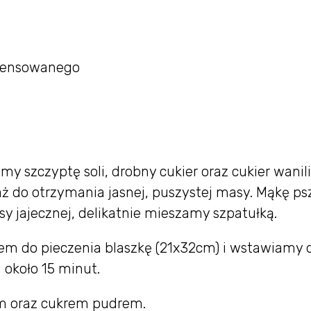
ndensowanego
my szczyptę soli, drobny cukier oraz cukier wanil
aż do otrzymania jasnej, puszystej masy. Mąkę p
 jajecznej, delikatnie mieszamy szpatułką.
em do pieczenia blaszkę (21x32cm) i wstawiamy 
 około 15 minut.
m oraz cukrem pudrem.