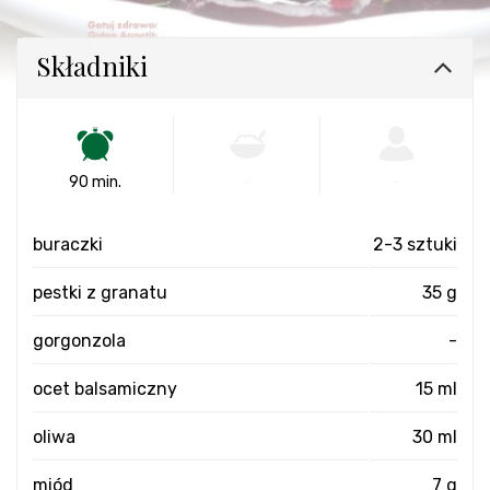
Składniki
90 min.
-
-
buraczki
2-3 sztuki
pestki z granatu
35 g
gorgonzola
-
ocet balsamiczny
15 ml
oliwa
30 ml
miód
7 g