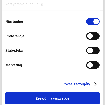
korzystania z ich usług.
Wybór
Składniki:
Niezbędne
zgody
2-3 czerwone buraczki
pestki z 1/3 granatu
Preferencje
kawałek gorgonzoli lub innego ulubionego
sera
Statystyka
1 łyżka ciemnego octu balsamicznego
2 łyżki oliwy
Marketing
1 łyżeczka miodu
sól, pieprz
koperek
Pokaż szczegóły
Wykonanie:
Zezwól na wszystkie