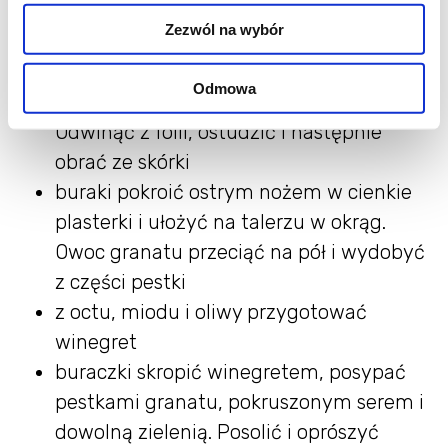
niezbyt duże buraki jednakowej
Zezwól na wybór
wielkości, każdy z osobna, ściśle owinąć
w folię alumniową. Piec w piekarniku
Odmowa
nagrzanym do 200`C około 45 minut.
Odwinąć z folii, ostudzić i następnie
obrać ze skórki
buraki pokroić ostrym nożem w cienkie
plasterki i ułożyć na talerzu w okrąg.
Owoc granatu przeciąć na pół i wydobyć
z części pestki
z octu, miodu i oliwy przygotować
winegret
buraczki skropić winegretem, posypać
pestkami granatu, pokruszonym serem i
dowolną zielenią. Posolić i oprószyć