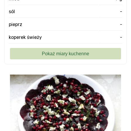
sól
-
pieprz
-
koperek świeży
-