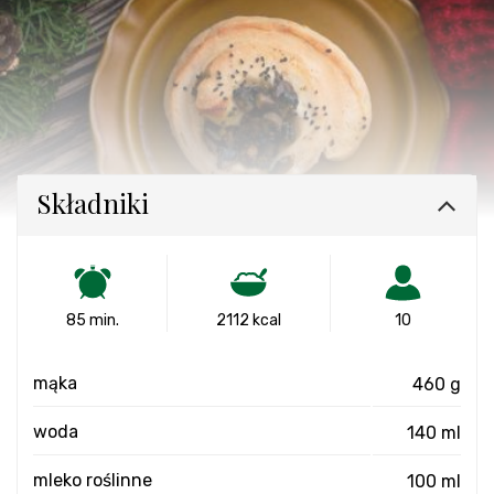
Składniki
85 min.
2112 kcal
10
mąka
460 g
woda
140 ml
mleko roślinne
100 ml