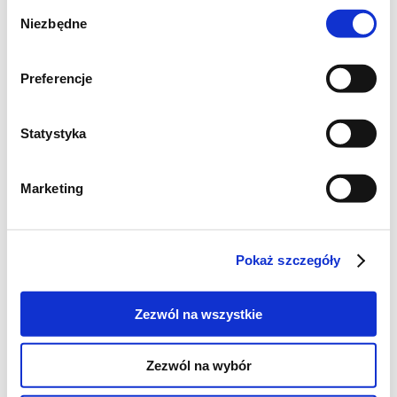
Wybór
Niezbędne
zgody
Preferencje
Statystyka
Marketing
Pokaż szczegóły
Zezwól na wszystkie
Zezwól na wybór
Bułeczki drożdżowe z pieczarkami do
barszczu