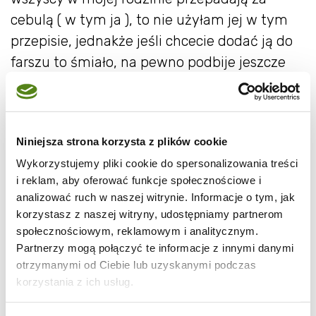
cebulą ( w tym ja ), to nie użyłam jej w tym
przepisie, jednakże jeśli chcecie dodać ją do
farszu to śmiało, na pewno podbije jeszcze
bardziej smak farszu.
A co u Was pojawia się do barszczu ? Krokiety,
pieczone pierogi, paszteciki czy jeszcze coś
Niniejsza strona korzysta z plików cookie
innego ?
Wykorzystujemy pliki cookie do spersonalizowania treści
i reklam, aby oferować funkcje społecznościowe i
analizować ruch w naszej witrynie. Informacje o tym, jak
korzystasz z naszej witryny, udostępniamy partnerom
społecznościowym, reklamowym i analitycznym.
Partnerzy mogą połączyć te informacje z innymi danymi
otrzymanymi od Ciebie lub uzyskanymi podczas
korzystania z ich usług.