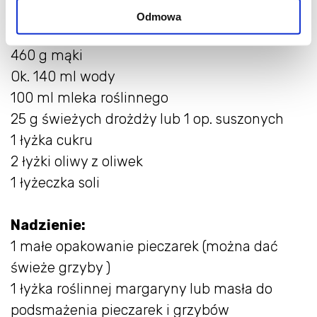
Odmowa
Składniki na ciasto drożdżowe:
460 g mąki
Ok. 140 ml wody
100 ml mleka roślinnego
25 g świeżych drożdży lub 1 op. suszonych
1 łyżka cukru
2 łyżki oliwy z oliwek
1 łyżeczka soli
⠀
Nadzienie:
1 małe opakowanie pieczarek (można dać
świeże grzyby )
1 łyżka roślinnej margaryny lub masła do
podsmażenia pieczarek i grzybów