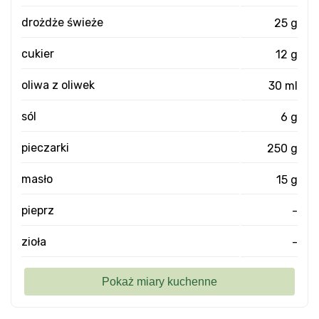
drożdże świeże
25 g
cukier
12 g
oliwa z oliwek
30 ml
sól
6 g
pieczarki
250 g
masło
15 g
pieprz
-
zioła
-