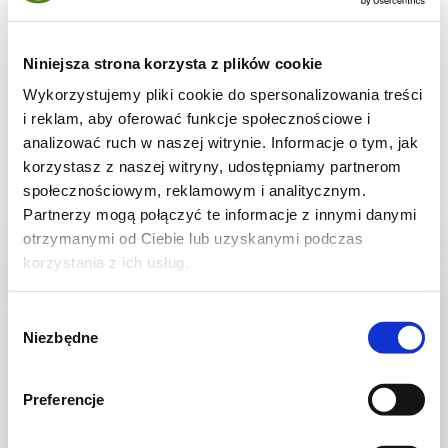
Dostępna w sklepach suszona skórka cytrynowa nie ma
nawet procenta tego aromatu co świeża, nie polecam
więc jej. W ostateczności kupcie naturalną (!) esencję
Niniejsza strona korzysta z plików cookie
cytrynową, którą można aromatyzować wypieki.
Wykorzystujemy pliki cookie do spersonalizowania treści
Pochodzi z przepisu:
Wilgotna i pyszna babka cytrynowa
i reklam, aby oferować funkcje społecznościowe i
analizować ruch w naszej witrynie. Informacje o tym, jak
Przepisy, których może
korzystasz z naszej witryny, udostępniamy partnerom
społecznościowym, reklamowym i analitycznym.
dotyczyć porada
Partnerzy mogą połączyć te informacje z innymi danymi
otrzymanymi od Ciebie lub uzyskanymi podczas
korzystania z ich usług.
Wybór
Niezbędne
zgody
Preferencje
WIDEO