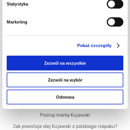
Statystyka
CIASTA I TORTY
CIASTA I TORTY
Marketing
Proste ciasto
Babka
cytrynowe
cytrynowa jak
marzenie
Pokaż szczegóły
1
55
-
10
-
10
Zezwól na wszystkie
godz.
min.
Zezwól na wybór
Odmowa
Poznaj markę Kujawski
Jak powstaje olej Kujawski z polskiego rzepaku?