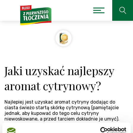
Jaki uzyskać najlepszy
aromat cytrynowy?
Najlepiej jest uzyskać aromat cytryny dodając do
ciasta świeżo startą skórkę cytrynową (pamiętajcie
jednak, aby kupować do tego celu cytryny
niewoskowane, a przed tarciem dokładnie je umyć).
Ocierając skórkę cytrynową unikajmy otarcia białej
części znajdującej się pod żółtą warstwą- jest gorzka.