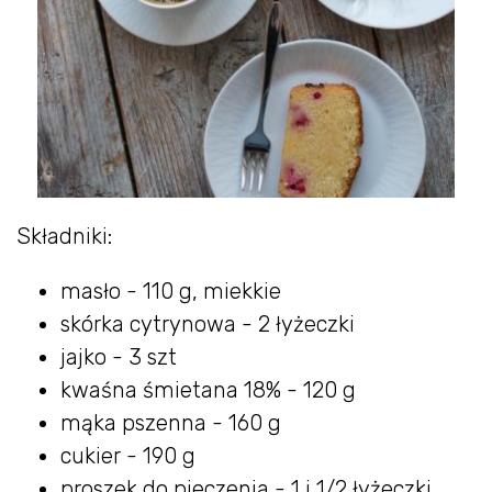
Składniki:
masło - 110 g, miekkie
skórka cytrynowa - 2 łyżeczki
jajko - 3 szt
kwaśna śmietana 18% - 120 g
mąka pszenna - 160 g
cukier - 190 g
proszek do pieczenia - 1 i 1/2 łyżeczki