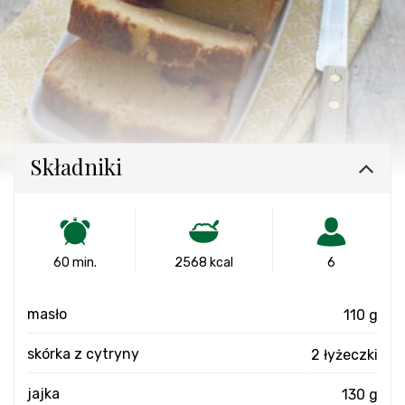
Składniki
60 min.
2568 kcal
6
masło
110 g
skórka z cytryny
2 łyżeczki
jajka
130 g