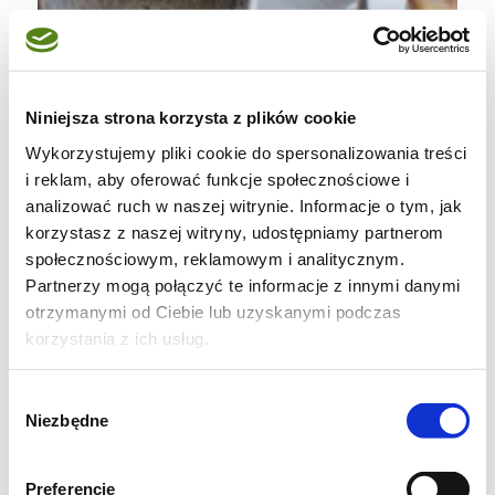
Niniejsza strona korzysta z plików cookie
To babka cytrynowa, aby jednak urozmaicić
Wykorzystujemy pliki cookie do spersonalizowania treści
i reklam, aby oferować funkcje społecznościowe i
jej smak (i wygląd), dodałam do środka- a w
analizować ruch w naszej witrynie. Informacje o tym, jak
zasadzie posypałam wierzch ciasta,
korzystasz z naszej witryny, udostępniamy partnerom
mrożonymi czerwonymi porzeczkami. Są
społecznościowym, reklamowym i analitycznym.
kwaskowate i świetnie komponują się z
Partnerzy mogą połączyć te informacje z innymi danymi
otrzymanymi od Ciebie lub uzyskanymi podczas
cytrynowymi wypiekami.
korzystania z ich usług.
Przepis na tę babkę zaczerpnęłam z książki
Wybór
“Słodko” Y. Ottolnghi & H. Goh- oni jednak z
Niezbędne
zgody
tego ciasta przygotowali małe babeczki, z
dodatkowym kremem cytrynowym (świetny
Preferencje