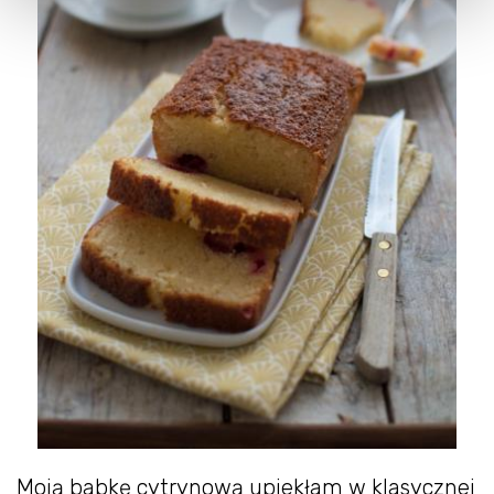
Moją babkę cytrynową upiekłam w klasycznej