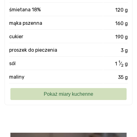
śmietana 18%
120 g
mąka pszenna
160 g
cukier
190 g
proszek do pieczenia
3 g
1
sól
1
⁄
g
2
maliny
35 g