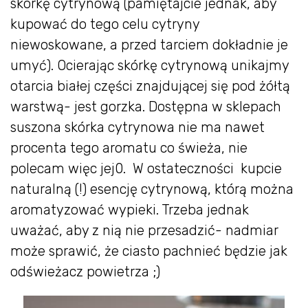
skórkę cytrynową (pamiętajcie jednak, aby
kupować do tego celu cytryny
niewoskowane, a przed tarciem dokładnie je
umyć). Ocierając skórkę cytrynową unikajmy
otarcia białej części znajdującej się pod żółtą
warstwą- jest gorzka. Dostępna w sklepach
suszona skórka cytrynowa nie ma nawet
procenta tego aromatu co świeża, nie
polecam więc jej0. W ostateczności kupcie
naturalną (!) esencję cytrynową, którą można
aromatyzować wypieki. Trzeba jednak
uważać, aby z nią nie przesadzić- nadmiar
może sprawić, że ciasto pachnieć będzie jak
odświeżacz powietrza ;)