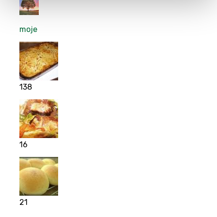
moje
138
16
21