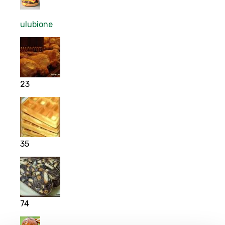
ulubione
23
35
74