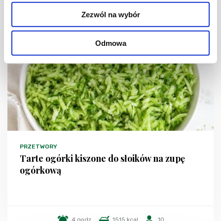
Zezwól na wybór
NOWOŚĆ
Odmowa
PRZETWORY
Tarte ogórki kiszone do słoików na zupę
ogórkową
4 godz.
1515 kcal
10