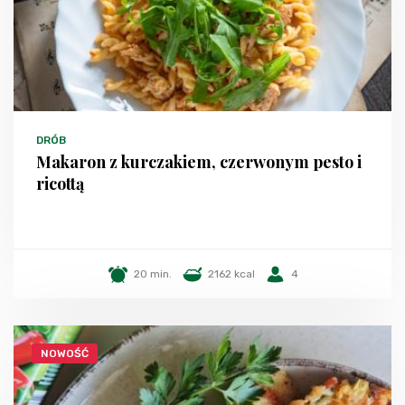
DRÓB
Makaron z kurczakiem, czerwonym pesto i
ricottą
20 min.
2162 kcal
4
NOWOŚĆ