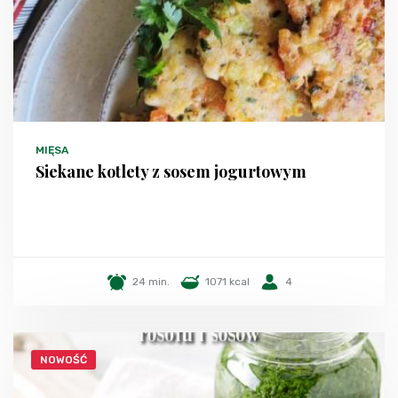
MIĘSA
Siekane kotlety z sosem jogurtowym
24 min.
1071 kcal
4
NOWOŚĆ