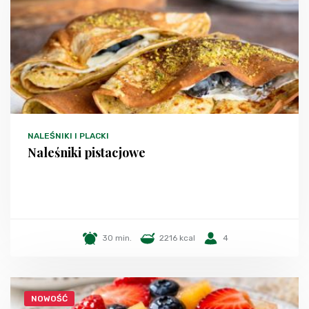
NALEŚNIKI I PLACKI
Naleśniki pistacjowe
30 min.
2216 kcal
4
NOWOŚĆ