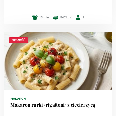
15 min.
567 kcal
2
NOWOŚĆ
MAKARON
Makaron rurki /rigattoni/ z ciecierzycą