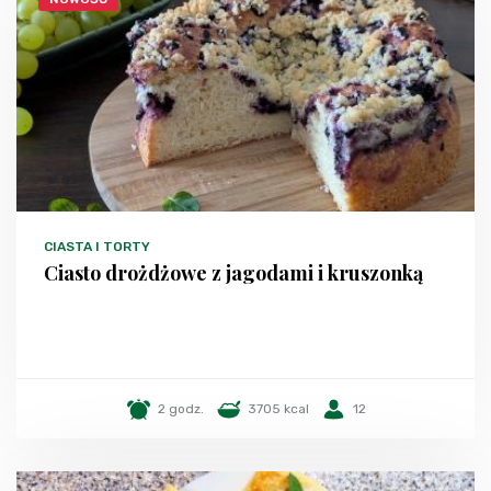
CIASTA I TORTY
Ciasto drożdżowe z jagodami i kruszonką
2 godz.
3705 kcal
12