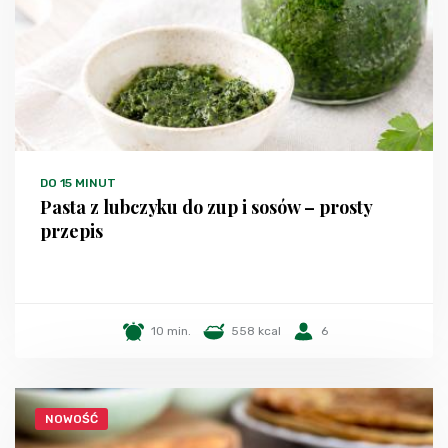
DO 15 MINUT
Pasta z lubczyku do zup i sosów – prosty
przepis
10 min.
558 kcal
6
NOWOŚĆ