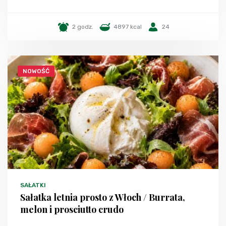
2 godz.
4897 kcal
24
NOWOŚĆ
SAŁATKI
Sałatka letnia prosto z Włoch / Burrata,
melon i prosciutto crudo