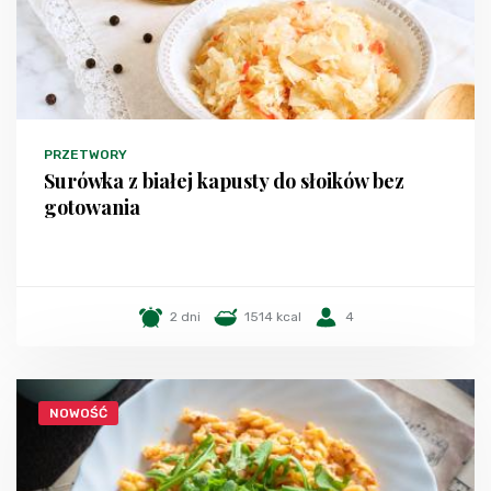
PRZETWORY
Surówka z białej kapusty do słoików bez
gotowania
2 dni
1514 kcal
4
NOWOŚĆ