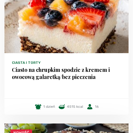
CIASTA I TORTY
Ciasto na chrupkim spodzie z kremem i
owocową galaretką/bez pieczenia
1 dzień
4515 kcal
16
NOWOŚĆ