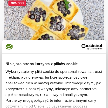
NOWOŚĆ
CIASTECZKA
Ciastka francuskie z borówkami + film
Niniejsza strona korzysta z plików cookie
Wykorzystujemy pliki cookie do spersonalizowania treści
i reklam, aby oferować funkcje społecznościowe i
analizować ruch w naszej witrynie. Informacje o tym, jak
korzystasz z naszej witryny, udostępniamy partnerom
30 min.
1531 kcal
8
społecznościowym, reklamowym i analitycznym.
Partnerzy mogą połączyć te informacje z innymi danymi
otrzymanymi od Ciebie lub uzyskanymi podczas