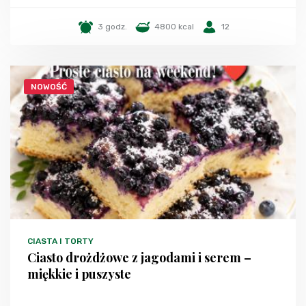
3 godz.
4800 kcal
12
NOWOŚĆ
CIASTA I TORTY
Ciasto drożdżowe z jagodami i serem –
miękkie i puszyste