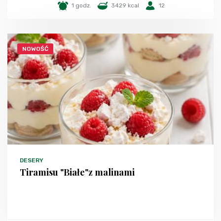
1 godz.
3429 kcal
12
NOWOŚĆ
DESERY
Tiramisu "Białe"z malinami