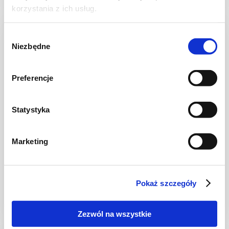
korzystania z ich usług.
NOWOŚĆ
Wybór
Niezbędne
zgody
Preferencje
Statystyka
Marketing
CIASTA I TORTY
Ciasto warstwowe z kremem i malinową
frużeliną
Pokaż szczegóły
Zezwól na wszystkie
1 dzień
4954 kcal
20