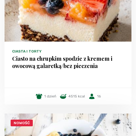
CIASTA I TORTY
Ciasto na chrupkim spodzie z kremem i
owocową galaretką/bez pieczenia
1 dzień
4515 kcal
16
NOWOŚĆ