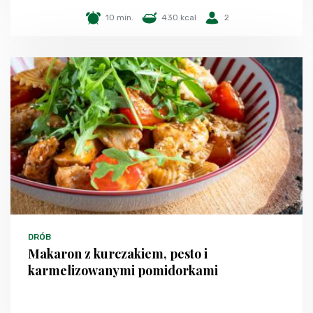
10 min.
430 kcal
2
DRÓB
Makaron z kurczakiem, pesto i
karmelizowanymi pomidorkami