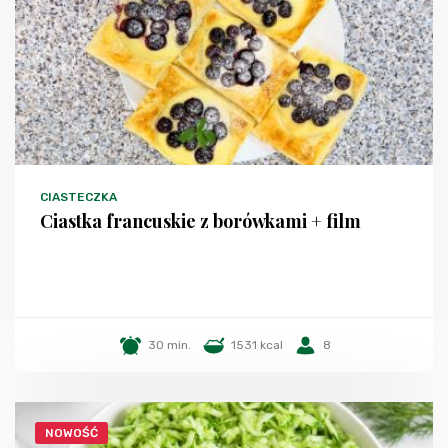
CIASTECZKA
Ciastka francuskie z borówkami + film
30 min.
1531 kcal
8
NOWOŚĆ