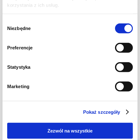
korzystania z ich usług.
NOWOŚĆ
Wybór
Niezbędne
zgody
Preferencje
Statystyka
Marketing
PRZETWORY
Ogórki w zalewie gyros z papryką do
słoików na zimę
Pokaż szczegóły
Zezwól na wszystkie
14 dni
2639 kcal
10