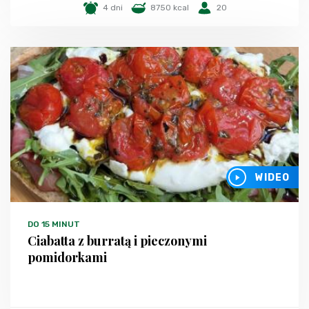
4 dni
8750 kcal
20
WIDEO
DO 15 MINUT
Ciabatta z burratą i pieczonymi
pomidorkami