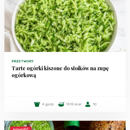
PRZETWORY
Tarte ogórki kiszone do słoików na zupę
ogórkową
4 godz.
1515 kcal
10
NOWOŚĆ