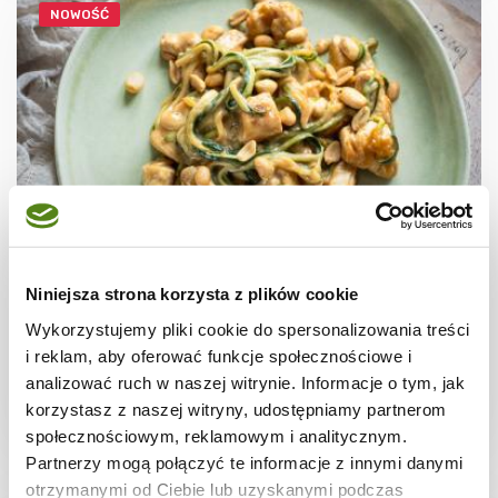
NOWOŚĆ
NA LETNI OBIAD
Makaron z cukinii z kurczakiem w sosie
Niniejsza strona korzysta z plików cookie
orzechowym
Wykorzystujemy pliki cookie do spersonalizowania treści
i reklam, aby oferować funkcje społecznościowe i
analizować ruch w naszej witrynie. Informacje o tym, jak
korzystasz z naszej witryny, udostępniamy partnerom
30 min.
2366 kcal
2
społecznościowym, reklamowym i analitycznym.
Partnerzy mogą połączyć te informacje z innymi danymi
otrzymanymi od Ciebie lub uzyskanymi podczas