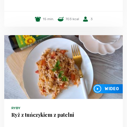
15 min.
703 kcal
3
WIDEO
RYBY
Ryż z tuńczykiem z patelni