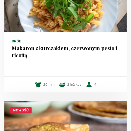
DRÓB
Makaron z kurczakiem, czerwonym pesto i
ricottą
20 min.
2162 kcal
4
NOWOŚĆ