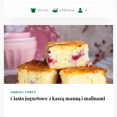
30 min.
2335 kcal
4
CIASTA I TORTY
Ciasto jogurtowe z kaszą manną i malinami