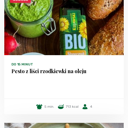
DO 15 MINUT
Pesto z liści rzodkiewki na oleju
5 min.
713 kcal
4