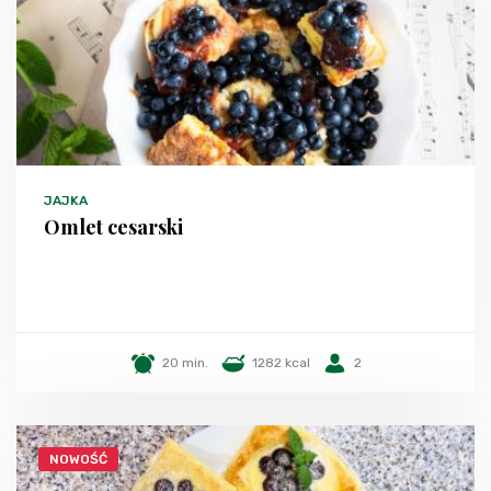
JAJKA
Omlet cesarski
20 min.
1282 kcal
2
NOWOŚĆ