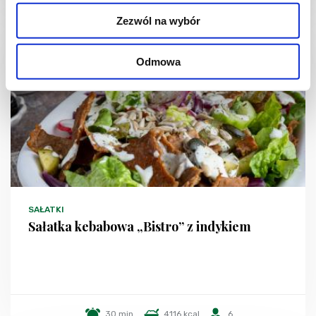
Zezwól na wybór
NOWOŚĆ
Odmowa
SAŁATKI
Sałatka kebabowa „Bistro” z indykiem
30 min.
4116 kcal
6