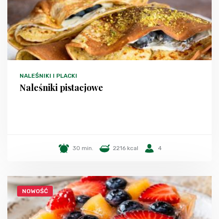
NALEŚNIKI I PLACKI
Naleśniki pistacjowe
30 min.
2216 kcal
4
NOWOŚĆ