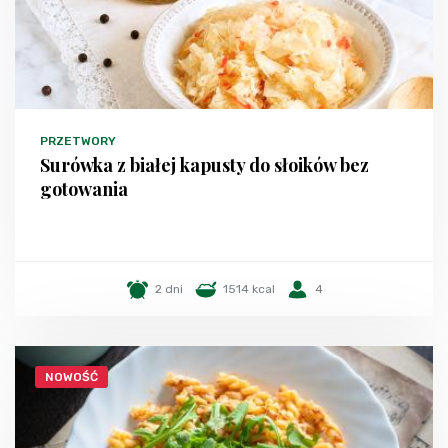
PRZETWORY
Surówka z białej kapusty do słoików bez
gotowania
2 dni
1514 kcal
4
NOWOŚĆ