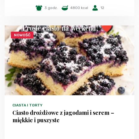
3 godz.
4800 kcal
12
NOWOŚĆ
CIASTA I TORTY
Ciasto drożdżowe z jagodami i serem –
miękkie i puszyste