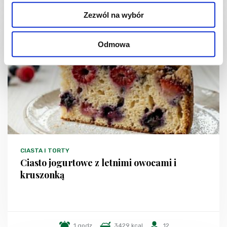
Zezwól na wybór
NOWOŚĆ
Odmowa
CIASTA I TORTY
Ciasto jogurtowe z letnimi owocami i
kruszonką
1 godz.
3429 kcal
12