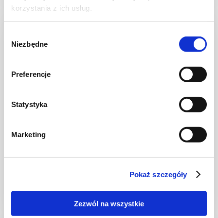
korzystania z ich usług.
NOWOŚĆ
Wybór
Niezbędne
zgody
Preferencje
Statystyka
Marketing
CIASTA I TORTY
Ciasto warstwowe z kremem i malinową
frużeliną
Pokaż szczegóły
Zezwól na wszystkie
1 dzień
4954 kcal
20