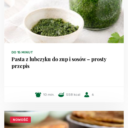
DO 15 MINUT
Pasta z lubczyku do zup i sosów – prosty
przepis
10 min.
558 kcal
6
NOWOŚĆ