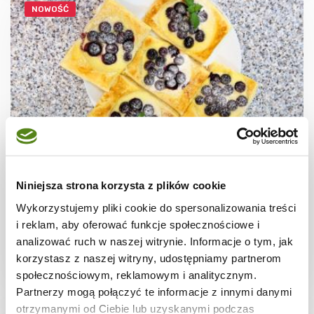
NOWOŚĆ
CIASTECZKA
Ciastka francuskie z borówkami + film
Niniejsza strona korzysta z plików cookie
Wykorzystujemy pliki cookie do spersonalizowania treści
i reklam, aby oferować funkcje społecznościowe i
analizować ruch w naszej witrynie. Informacje o tym, jak
korzystasz z naszej witryny, udostępniamy partnerom
30 min.
1531 kcal
8
społecznościowym, reklamowym i analitycznym.
Partnerzy mogą połączyć te informacje z innymi danymi
otrzymanymi od Ciebie lub uzyskanymi podczas