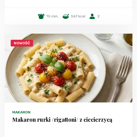
15 min.
567 kcal
2
NOWOŚĆ
MAKARON
Makaron rurki /rigattoni/ z ciecierzycą