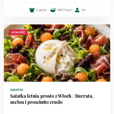
2 godz.
4897 kcal
24
NOWOŚĆ
SAŁATKI
Sałatka letnia prosto z Włoch / Burrata,
melon i prosciutto crudo