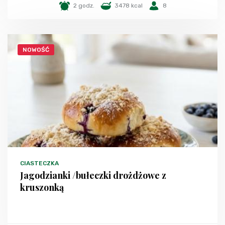
2 godz.
3478 kcal
8
NOWOŚĆ
CIASTECZKA
Jagodzianki /bułeczki drożdżowe z
kruszonką