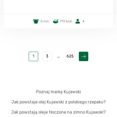
5 min.
713 kcal
4
1
3
...
625
Poznaj markę Kujawski
Jak powstaje olej Kujawski z polskiego rzepaku?
Jak powstają oleje tłoczone na zimno Kujawski?