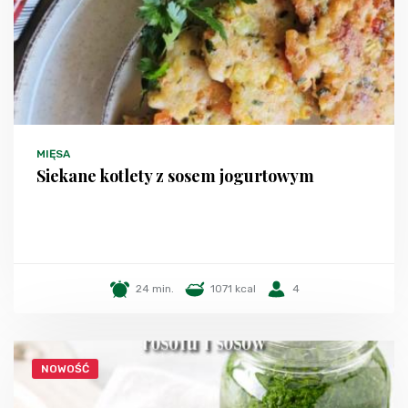
MIĘSA
Siekane kotlety z sosem jogurtowym
24 min.
1071 kcal
4
NOWOŚĆ