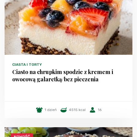
CIASTA I TORTY
Ciasto na chrupkim spodzie z kremem i
owocową galaretką/bez pieczenia
1 dzień
4515 kcal
16
NOWOŚĆ