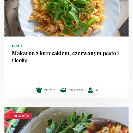
DRÓB
Makaron z kurczakiem, czerwonym pesto i
ricottą
20 min.
2162 kcal
4
NOWOŚĆ