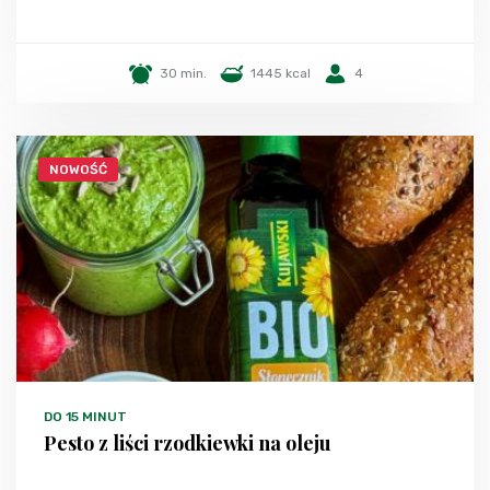
30 min.
1445 kcal
4
NOWOŚĆ
DO 15 MINUT
Pesto z liści rzodkiewki na oleju