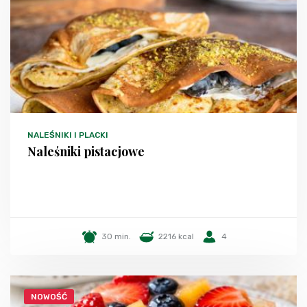
NALEŚNIKI I PLACKI
Naleśniki pistacjowe
30 min.
2216 kcal
4
NOWOŚĆ