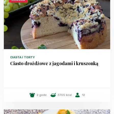
CIASTA I TORTY
Ciasto drożdżowe z jagodami i kruszonką
2 godz.
3705 kcal
12