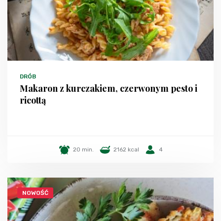
DRÓB
Makaron z kurczakiem, czerwonym pesto i
ricottą
20 min.
2162 kcal
4
NOWOŚĆ