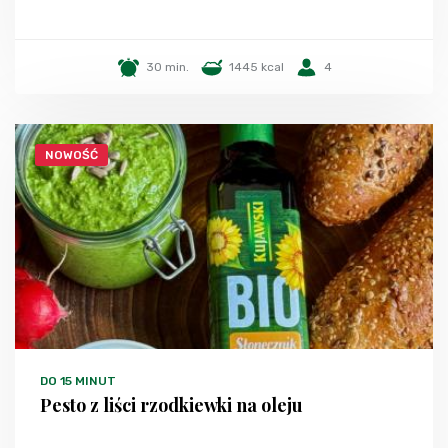
30 min.
1445 kcal
4
NOWOŚĆ
DO 15 MINUT
Pesto z liści rzodkiewki na oleju