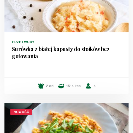
PRZETWORY
Surówka z białej kapusty do słoików bez
gotowania
2 dni
1514 kcal
4
NOWOŚĆ