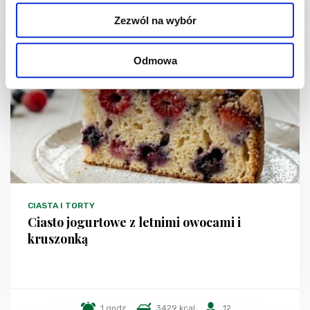
Zezwól na wybór
NOWOŚĆ
Odmowa
CIASTA I TORTY
Ciasto jogurtowe z letnimi owocami i
kruszonką
1 godz.
3429 kcal
12