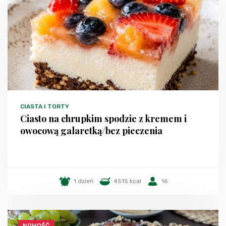
CIASTA I TORTY
Ciasto na chrupkim spodzie z kremem i
owocową galaretką/bez pieczenia
1 dzień
4515 kcal
16
NOWOŚĆ