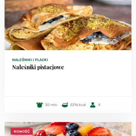
NALEŚNIKI I PLACKI
Naleśniki pistacjowe
30 min.
2216 kcal
4
NOWOŚĆ