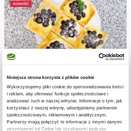
NOWOŚĆ
CIASTECZKA
Ciastka francuskie z borówkami + film
Niniejsza strona korzysta z plików cookie
Wykorzystujemy pliki cookie do spersonalizowania treści
i reklam, aby oferować funkcje społecznościowe i
analizować ruch w naszej witrynie. Informacje o tym, jak
korzystasz z naszej witryny, udostępniamy partnerom
30 min.
1531 kcal
8
społecznościowym, reklamowym i analitycznym.
Partnerzy mogą połączyć te informacje z innymi danymi
otrzymanymi od Ciebie lub uzyskanymi podczas