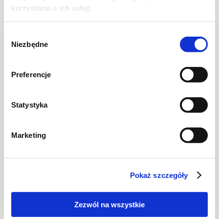
korzystania z ich usług.
NOWOŚĆ
Wybór
Niezbędne
zgody
Preferencje
Statystyka
Marketing
CIASTA I TORTY
Ciasto warstwowe z kremem i malinową
frużeliną
Pokaż szczegóły
Zezwól na wszystkie
1 dzień
4954 kcal
20