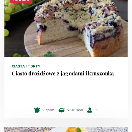
CIASTA I TORTY
Ciasto drożdżowe z jagodami i kruszonką
2 godz.
3705 kcal
12