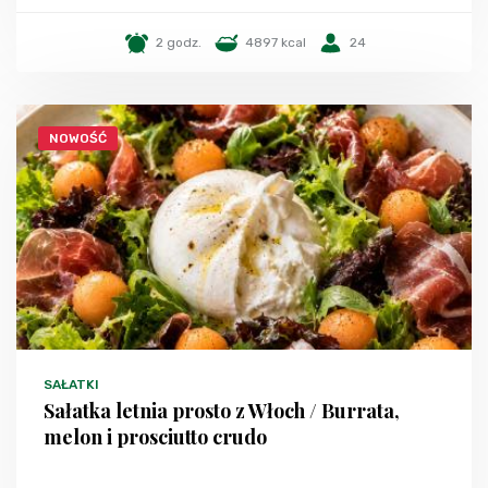
2 godz.
4897 kcal
24
NOWOŚĆ
SAŁATKI
Sałatka letnia prosto z Włoch / Burrata,
melon i prosciutto crudo