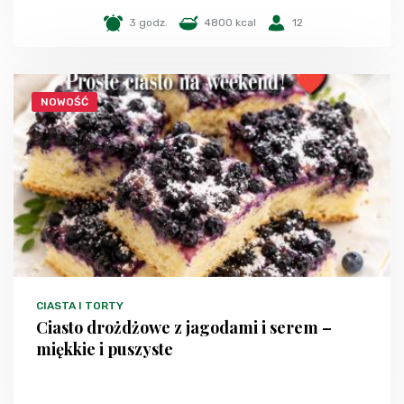
3 godz.
4800 kcal
12
NOWOŚĆ
CIASTA I TORTY
Ciasto drożdżowe z jagodami i serem –
miękkie i puszyste