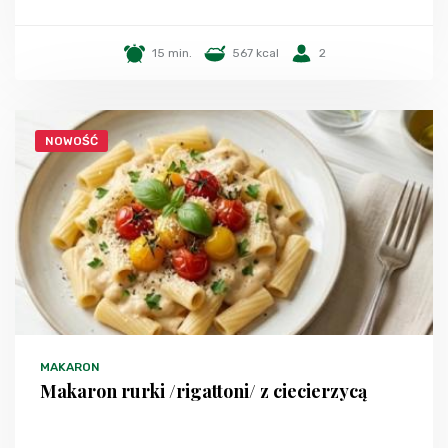
15 min.
567 kcal
2
NOWOŚĆ
MAKARON
Makaron rurki /rigattoni/ z ciecierzycą