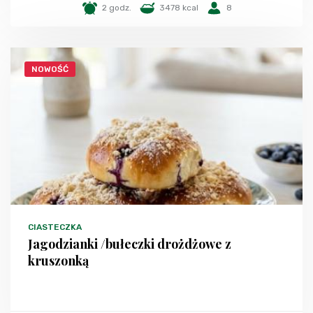
2 godz.
3478 kcal
8
NOWOŚĆ
CIASTECZKA
Jagodzianki /bułeczki drożdżowe z
kruszonką