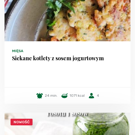
MIĘSA
Siekane kotlety z sosem jogurtowym
24 min.
1071 kcal
4
NOWOŚĆ