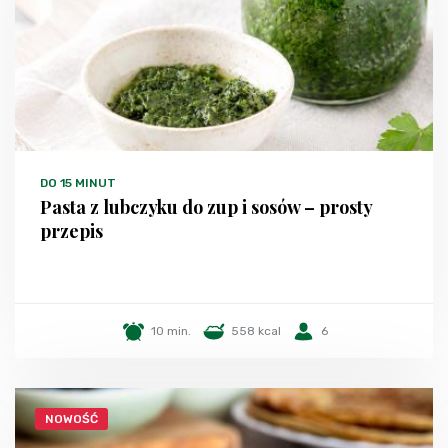
DO 15 MINUT
Pasta z lubczyku do zup i sosów – prosty
przepis
10 min.
558 kcal
6
NOWOŚĆ