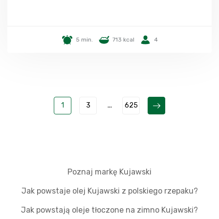
5 min.
713 kcal
4
1
3
...
625
Poznaj markę Kujawski
Jak powstaje olej Kujawski z polskiego rzepaku?
Jak powstają oleje tłoczone na zimno Kujawski?