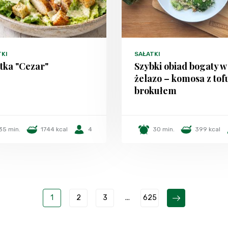
TKI
SAŁATKI
tka "Cezar"
Szybki obiad bogaty w
żelazo – komosa z tofu
brokułem
35 min.
1744 kcal
4
30 min.
399 kcal
1
2
3
...
625