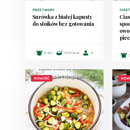
PRZETWORY
CIAST
Surówka z białej kapusty
Cia
do słoików bez gotowania
spo
owo
piec
2 dni
1514 kcal
4
NOWOŚĆ
NOW