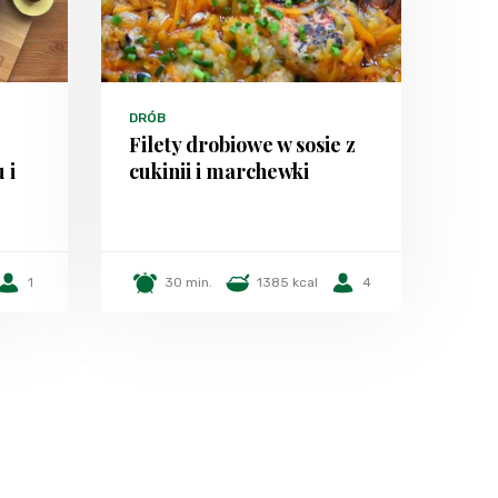
DRÓB
Filety drobiowe w sosie z
 i
cukinii i marchewki
1
30 min.
1385 kcal
4