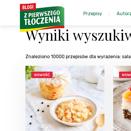
Przepisy
Autor
Wyniki wyszukiw
Znaleziono 10000 przepisów dla wyrażenia: sal
NOWOŚĆ
NOW