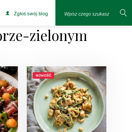
Zgłoś swój blog
orze-zielonym
NOWOŚĆ