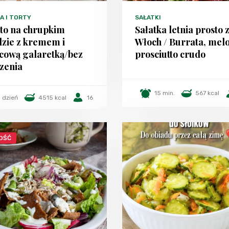
A I TORTY
SAŁATKI
sto na chrupkim
Sałatka letnia prosto 
dzie z kremem i
Włoch / Burrata, melo
cową galaretką/bez
prosciutto crudo
zenia
15 min.
567 kcal
1 dzień
4515 kcal
16
OŚĆ