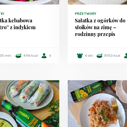
TKI
PRZETWORY
atka kebabowa
Sałatka z ogórków do
tro” z indykiem
słoików na zimę –
rodzinny przepis
30 min.
4116 kcal
6
4 dni
8750 kcal