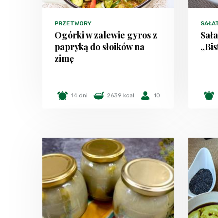
PRZETWORY
SAŁA
Ogórki w zalewie gyros z
Sał
papryką do słoików na
„Bis
zimę
14 dni
2639 kcal
10