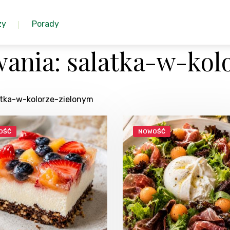
zy
Porady
ania: salatka-w-kol
atka-w-kolorze-zielonym
OŚĆ
NOWOŚĆ