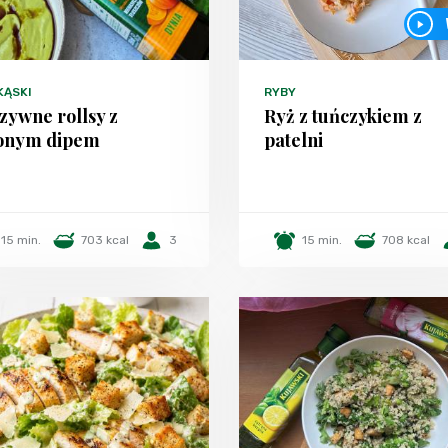
KĄSKI
RYBY
zywne rollsy z
Ryż z tuńczykiem z
lonym dipem
patelni
15 min.
703 kcal
3
15 min.
708 kcal