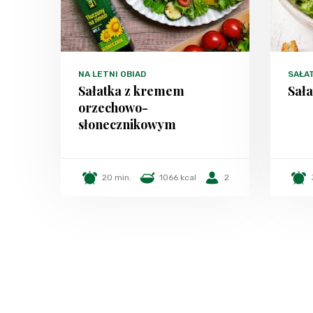
NA LETNI OBIAD
SAŁA
Sałatka z kremem
Sała
orzechowo-
słonecznikowym
20 min.
1066 kcal
2