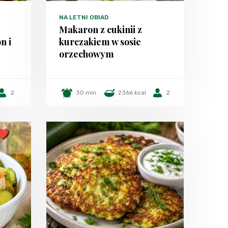
NA LETNI OBIAD
z
Makaron z cukinii z
n i
kurczakiem w sosie
orzechowym
2
30 min.
2366 kcal
2