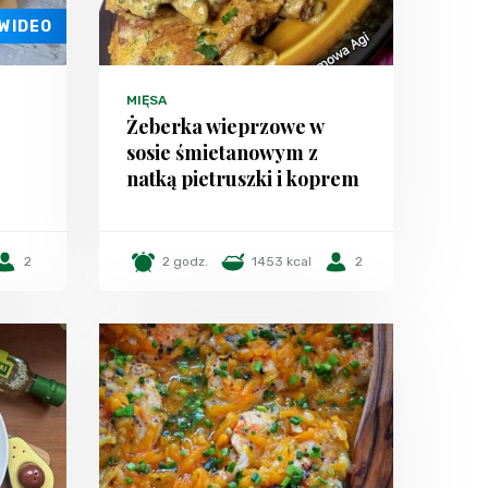
WIDEO
MIĘSA
Żeberka wieprzowe w
sosie śmietanowym z
natką pietruszki i koprem
2
2 godz.
1453 kcal
2