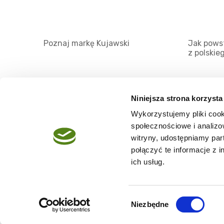
Poznaj markę Kujawski
Jak powst
z polskie
Niniejsza strona korzysta
Wykorzystujemy pliki cook
O serwisie
społecznościowe i analizo
Regulamin
witryny, udostępniamy pa
połączyć te informacje z 
Polityka prywatności
ich usług.
Wybór
Niezbędne
Copyright @2026 zpierwszegotloczenia.pl
zgody