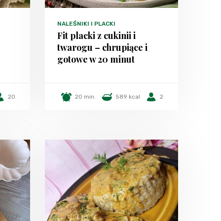
NALEŚNIKI I PLACKI
Fit placki z cukinii i
twarogu – chrupiące i
gotowe w 20 minut
20
20 min.
589 kcal
2