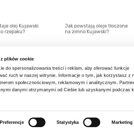
aje olej Kujawski
Jak powstają oleje tłoczone
go rzepaku?
na zimno Kujawski?
 z plików cookie
ie do spersonalizowania treści i reklam, aby oferować funkcje
Mapa serwisu
Kat
wać ruch w naszej witrynie. Informacje o tym, jak korzystasz z 
Kanały RSS
Kon
rtnerom społecznościowym, reklamowym i analitycznym. Partn
innymi danymi otrzymanymi od Ciebie lub uzyskanymi podczas k
Porady
Zal
Preferencje
Statystyka
Marketing