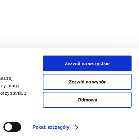
Zezwól na wszystkie
egorie
naszej
Zezwól na wybór
takt
erzy mogą
orzystania z
oguj się
Odmowa
Pokaż szczegóły