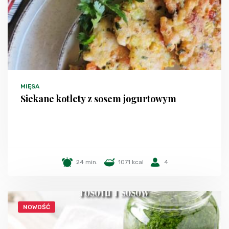
MIĘSA
Siekane kotlety z sosem jogurtowym
24 min.
1071 kcal
4
NOWOŚĆ