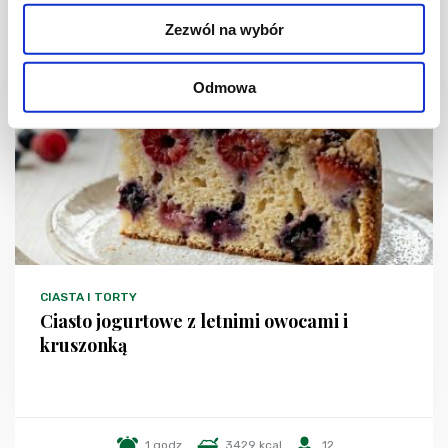
Zezwól na wybór
NOWOŚĆ
Odmowa
CIASTA I TORTY
Ciasto jogurtowe z letnimi owocami i
kruszonką
1 godz.
3429 kcal
12