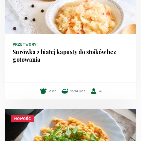
PRZETWORY
Surówka z białej kapusty do słoików bez
gotowania
2 dni
1514 kcal
4
NOWOŚĆ