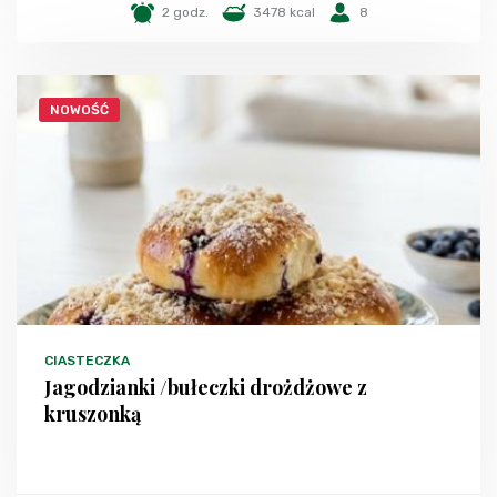
2 godz.
3478 kcal
8
NOWOŚĆ
CIASTECZKA
Jagodzianki /bułeczki drożdżowe z
kruszonką