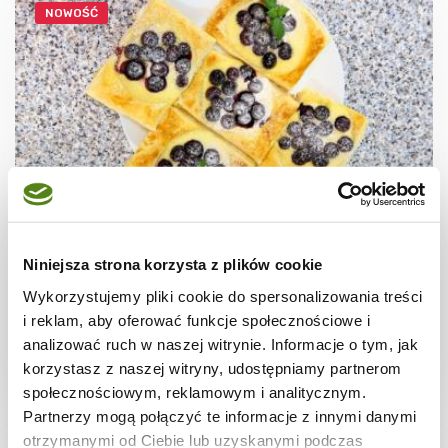
NOWOŚĆ
CIASTECZKA
Ciastka francuskie z borówkami + film
Niniejsza strona korzysta z plików cookie
Wykorzystujemy pliki cookie do spersonalizowania treści
i reklam, aby oferować funkcje społecznościowe i
analizować ruch w naszej witrynie. Informacje o tym, jak
korzystasz z naszej witryny, udostępniamy partnerom
30 min.
1531 kcal
8
społecznościowym, reklamowym i analitycznym.
Partnerzy mogą połączyć te informacje z innymi danymi
otrzymanymi od Ciebie lub uzyskanymi podczas