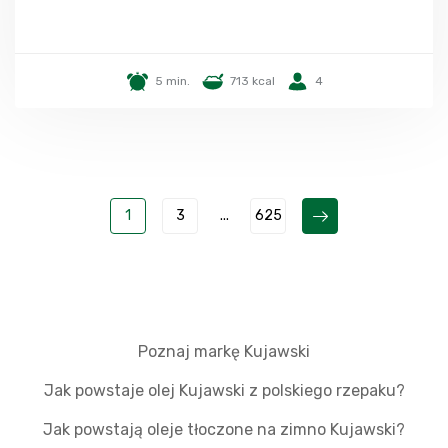
5 min.
713 kcal
4
1
3
...
625
Poznaj markę Kujawski
Jak powstaje olej Kujawski z polskiego rzepaku?
Jak powstają oleje tłoczone na zimno Kujawski?