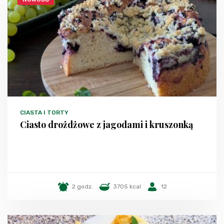
CIASTA I TORTY
Ciasto drożdżowe z jagodami i kruszonką
2 godz.
3705 kcal
12