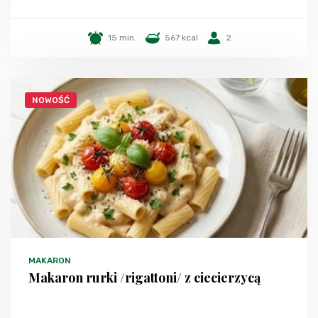
15 min.
567 kcal
2
NOWOŚĆ
MAKARON
Makaron rurki /rigattoni/ z ciecierzycą