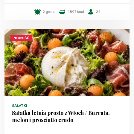
2 godz.
4897 kcal
24
NOWOŚĆ
SAŁATKI
Sałatka letnia prosto z Włoch / Burrata,
melon i prosciutto crudo