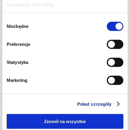
korzystania z ich usług.
NOWOŚĆ
Wybór
Niezbędne
zgody
Preferencje
Statystyka
Marketing
CIASTA I TORTY
Ciasto warstwowe z kremem i malinową
frużeliną
Pokaż szczegóły
Zezwól na wszystkie
1 dzień
4954 kcal
20