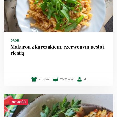
DRÓB
Makaron z kurczakiem, czerwonym pesto i
ricottą
20 min.
2162 kcal
4
NOWOŚĆ