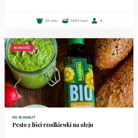
30 min.
1445 kcal
4
NOWOŚĆ
DO 15 MINUT
Pesto z liści rzodkiewki na oleju