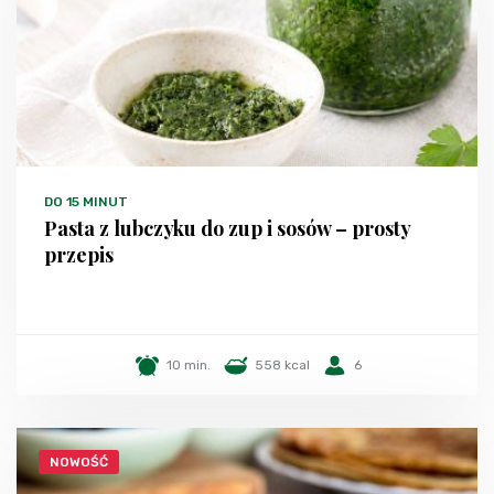
DO 15 MINUT
Pasta z lubczyku do zup i sosów – prosty
przepis
10 min.
558 kcal
6
NOWOŚĆ