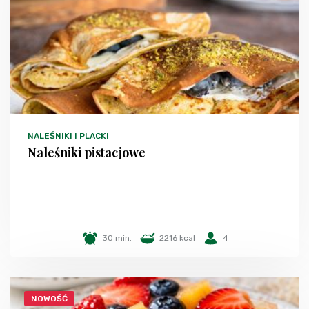
NALEŚNIKI I PLACKI
Naleśniki pistacjowe
30 min.
2216 kcal
4
NOWOŚĆ