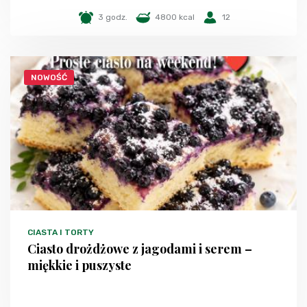
3 godz.
4800 kcal
12
NOWOŚĆ
CIASTA I TORTY
Ciasto drożdżowe z jagodami i serem –
miękkie i puszyste