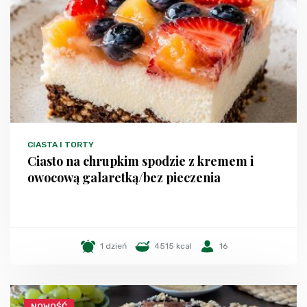
CIASTA I TORTY
Ciasto na chrupkim spodzie z kremem i
owocową galaretką/bez pieczenia
1 dzień
4515 kcal
16
NOWOŚĆ