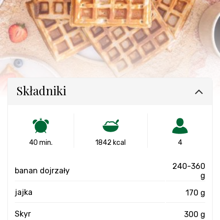
Składniki
40 min.
1842 kcal
4
240-360
banan dojrzały
g
jajka
170 g
Skyr
300 g