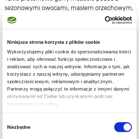
sezonowymi owocami, masłem orzechowym,
syropem klonowym, różnymi polewami (te
bez cukru często robią robotę), czy z
dodatkową porcją skyru, aby jeszcze
Niniejsza strona korzysta z plików cookie
podkręcić ilość białka. Naprawdę polecam!
Wykorzystujemy pliki cookie do spersonalizowania treści
Sam często przed treningiem robię ciasto i
i reklam, aby oferować funkcje społecznościowe i
wstawiam je do lodówki, a jak wrócę, to tylko
analizować ruch w naszej witrynie. Informacje o tym, jak
odpalam gofrownicę i mam fajny posiłek po
korzystasz z naszej witryny, udostępniamy partnerom
wysiłku fizycznym.
społecznościowym, reklamowym i analitycznym.
Partnerzy mogą połączyć te informacje z innymi danymi
otrzymanymi od Ciebie lub uzyskanymi podczas
korzystania z ich usług.
Wybór
Niezbędne
zgody