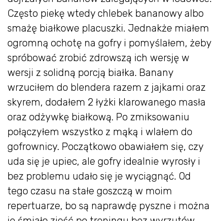
Często piekę wtedy chlebek bananowy albo
smażę białkowe placuszki. Jednakże miałem
ogromną ochotę na gofry i pomyślałem, żeby
spróbować zrobić zdrowszą ich wersję w
wersji z solidną porcją białka. Banany
wrzuciłem do blendera razem z jajkami oraz
skyrem, dodałem 2 łyżki klarowanego masła
oraz odżywkę białkową. Po zmiksowaniu
połączyłem wszystko z mąką i wlałem do
gofrownicy. Początkowo obawiałem się, czy
uda się je upiec, ale gofry idealnie wyrosły i
bez problemu udało się je wyciągnąć. Od
tego czasu na stałe goszczą w moim
repertuarze, bo są naprawdę pyszne i można
je śmiało zjeść po treningu bez wyrzutów