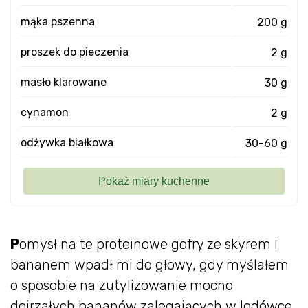
mąka pszenna
200 g
proszek do pieczenia
2 g
masło klarowane
30 g
cynamon
2 g
odżywka białkowa
30-60 g
P
omysł na te proteinowe gofry ze skyrem i
bananem wpadł mi do głowy, gdy myślałem
o sposobie na zutylizowanie mocno
dojrzałych bananów zalegających w lodówce.