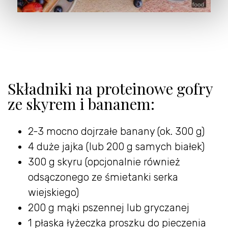
Składniki na proteinowe gofry
ze skyrem i bananem:
2-3 mocno dojrzałe banany (ok. 300 g)
4 duże jajka (lub 200 g samych białek)
300 g skyru (opcjonalnie również
odsączonego ze śmietanki serka
wiejskiego)
200 g mąki pszennej lub gryczanej
1 płaska łyżeczka proszku do pieczenia