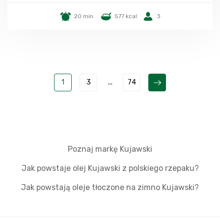
20 min.
577 kcal
3
1
3
...
74
Poznaj markę Kujawski
Jak powstaje olej Kujawski z polskiego rzepaku?
Jak powstają oleje tłoczone na zimno Kujawski?