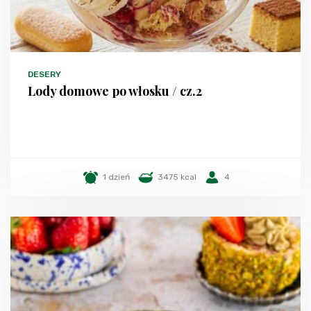
DESERY
Lody domowe po włosku / cz.2
1 dzień
3475 kcal
4