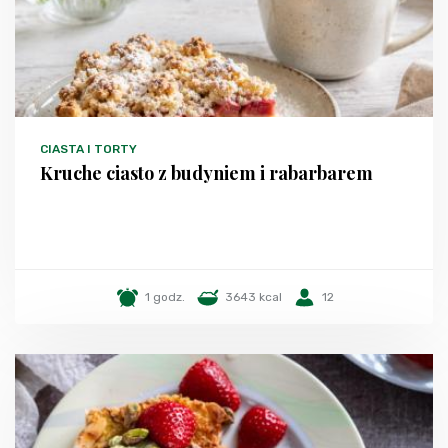
CIASTA I TORTY
Kruche ciasto z budyniem i rabarbarem
1 godz.
3643 kcal
12