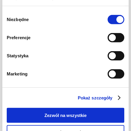
Wybór
Niezbędne
zgody
Preferencje
Statystyka
DRÓB
Marketing
Ryż curry z kurczakiem i warzywami
Pokaż szczegóły
30 min.
1255 kcal
2
Zezwól na wszystkie