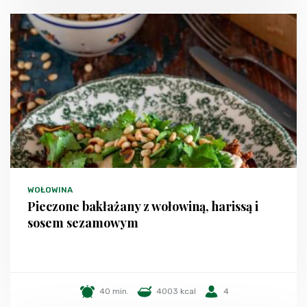
WOŁOWINA
Pieczone bakłażany z wołowiną, harissą i
sosem sezamowym
40 min.
4003 kcal
4