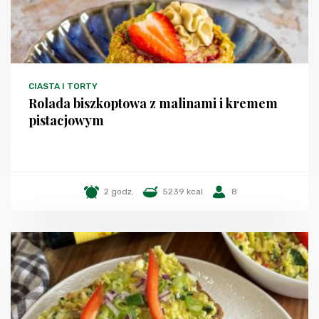
CIASTA I TORTY
Rolada biszkoptowa z malinami i kremem
pistacjowym
2 godz.
5239 kcal
8