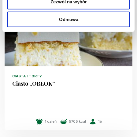
Zezwól na wybór
Odmowa
CIASTA I TORTY
Ciasto „OBŁOK”
1 dzień
5705 kcal
16