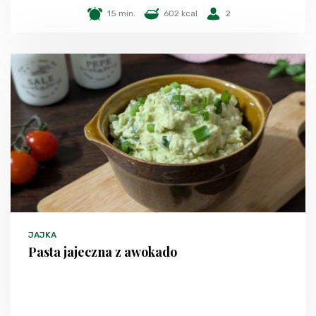
15 min.
602 kcal
2
JAJKA
Pasta jajeczna z awokado