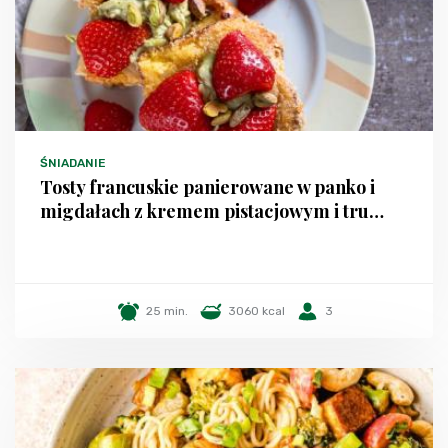
ŚNIADANIE
Tosty francuskie panierowane w panko i
migdałach z kremem pistacjowym i tru…
25 min.
3060 kcal
3