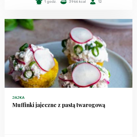
1 godz.
3966 kcal
12
JAJKA
Muffinki jajeczne z pastą twarogową