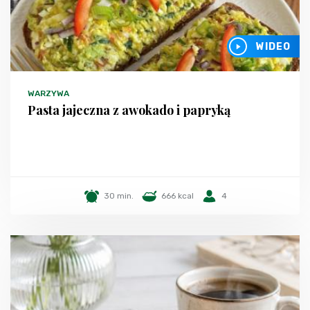
WIDEO
WARZYWA
Pasta jajeczna z awokado i papryką
30 min.
666 kcal
4