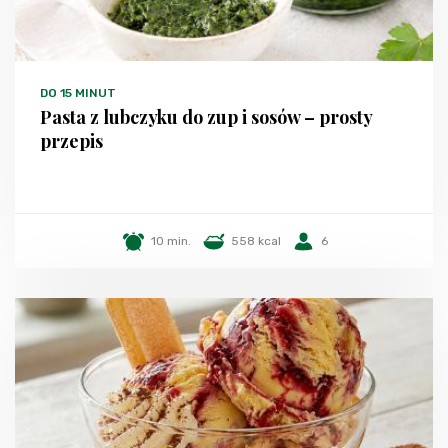
DO 15 MINUT
Pasta z lubczyku do zup i sosów – prosty
przepis
10 min.
558 kcal
6