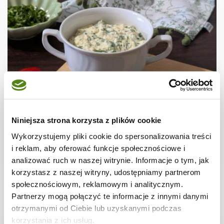
JAJKA
Pasta jajeczna z czosnkiem niedźwiedzim
Niniejsza strona korzysta z plików cookie
Wykorzystujemy pliki cookie do spersonalizowania treści
i reklam, aby oferować funkcje społecznościowe i
analizować ruch w naszej witrynie. Informacje o tym, jak
20 min.
358 kcal
4
korzystasz z naszej witryny, udostępniamy partnerom
społecznościowym, reklamowym i analitycznym.
Partnerzy mogą połączyć te informacje z innymi danymi
otrzymanymi od Ciebie lub uzyskanymi podczas
korzystania z ich usług.