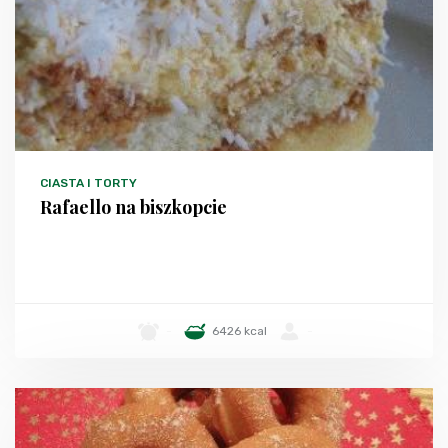
CIASTA I TORTY
Rafaello na biszkopcie
-
6426 kcal
-