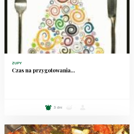
ZUPY
Czas na przygotowania...
3 dni
-
-