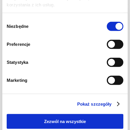
korzystania z ich usług.
Wybór
Niezbędne
zgody
Preferencje
Statystyka
Marketing
DRÓB
Bananowy gulasz z kurczaka
Pokaż szczegóły
Zezwól na wszystkie
45 min.
1221 kcal
3