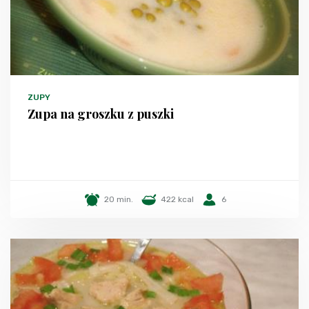
ZUPY
Zupa na groszku z puszki
20 min.
422 kcal
6