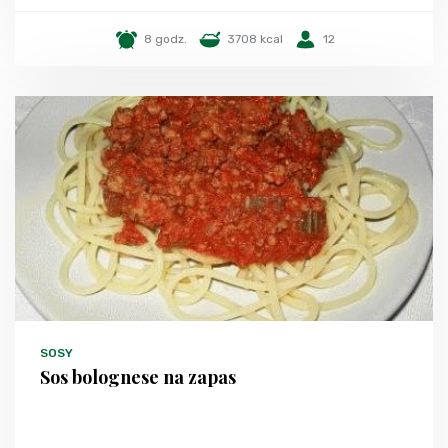
8 godz.
3708 kcal
12
SOSY
Sos bolognese na zapas