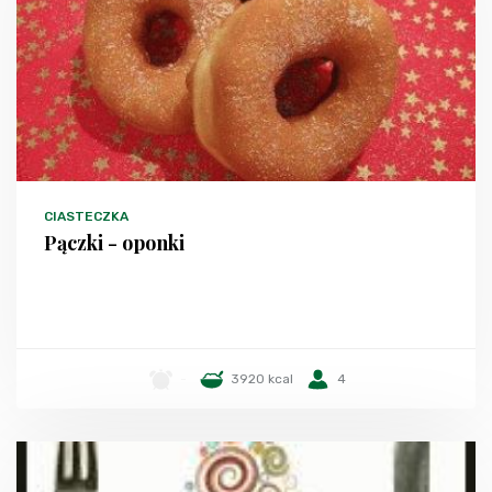
CIASTECZKA
Pączki - oponki
-
3920 kcal
4