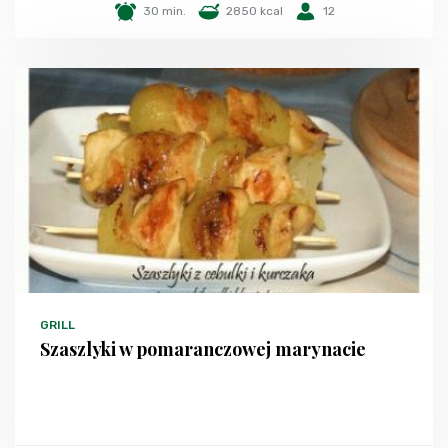
30 min.
2850 kcal
12
GRILL
Szaszlyki w pomaranczowej marynacie