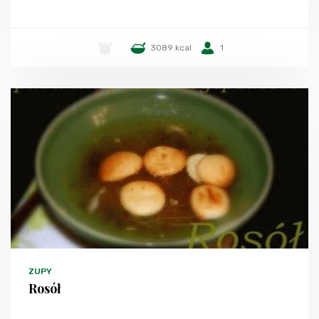
-
3089 kcal
1
ZUPY
Rosół