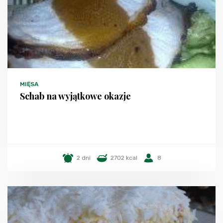
MIĘSA
Schab na wyjątkowe okazje
2 dni
2702 kcal
8