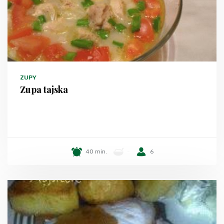
ZUPY
Zupa tajska
40 min.
-
6