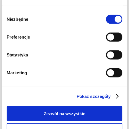
NOWOŚĆ
Wybór
Niezbędne
zgody
Preferencje
Statystyka
CIASTA I TORTY
Marketing
Ciasto warstwowe z kremem i malinową
frużeliną
Pokaż szczegóły
1 dzień
4954 kcal
20
Zezwól na wszystkie