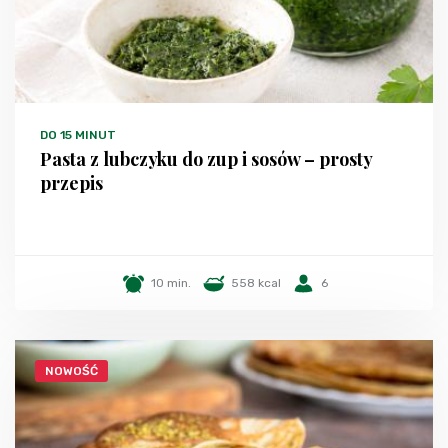
DO 15 MINUT
Pasta z lubczyku do zup i sosów – prosty
przepis
10 min.
558 kcal
6
NOWOŚĆ