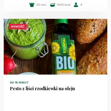
30 min.
1445 kcal
4
NOWOŚĆ
DO 15 MINUT
Pesto z liści rzodkiewki na oleju