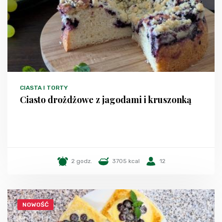
CIASTA I TORTY
Ciasto drożdżowe z jagodami i kruszonką
2 godz.
3705 kcal
12
NOWOŚĆ