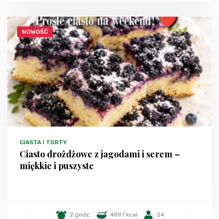
NOWOŚĆ
CIASTA I TORTY
Ciasto drożdżowe z jagodami i serem –
miękkie i puszyste
2 godz.
4897 kcal
24