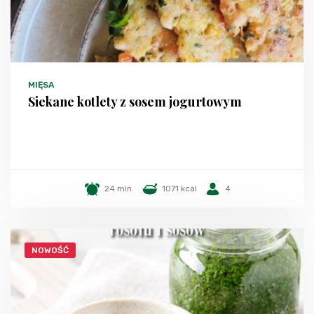
MIĘSA
Siekane kotlety z sosem jogurtowym
24 min.
1071 kcal
4
NOWOŚĆ