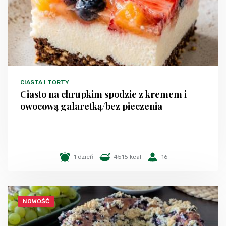
CIASTA I TORTY
Ciasto na chrupkim spodzie z kremem i
owocową galaretką/bez pieczenia
1 dzień
4515 kcal
16
NOWOŚĆ