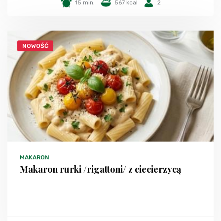
15 min.
567 kcal
2
NOWOŚĆ
MAKARON
Makaron rurki /rigattoni/ z ciecierzycą