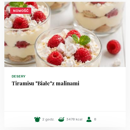
NOWOŚĆ
DESERY
Tiramisu "Białe"z malinami
2 godz.
3478 kcal
8