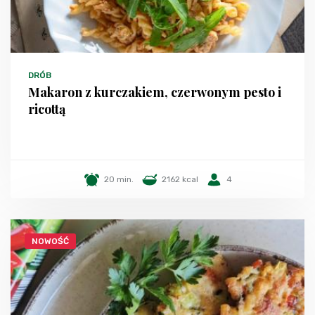
DRÓB
Makaron z kurczakiem, czerwonym pesto i
ricottą
20 min.
2162 kcal
4
NOWOŚĆ