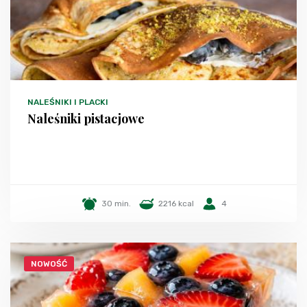
NALEŚNIKI I PLACKI
Naleśniki pistacjowe
30 min.
2216 kcal
4
NOWOŚĆ