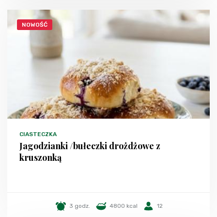
NOWOŚĆ
CIASTECZKA
Jagodzianki /bułeczki drożdżowe z
kruszonką
3 godz.
4800 kcal
12