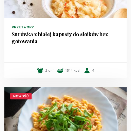
PRZETWORY
Surówka z białej kapusty do słoików bez
gotowania
2 dni
1514 kcal
4
NOWOŚĆ