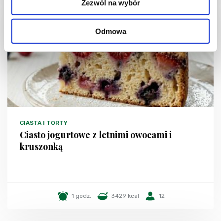
Zezwól na wybór
NOWOŚĆ
Odmowa
CIASTA I TORTY
Ciasto jogurtowe z letnimi owocami i
kruszonką
1 godz.
3429 kcal
12