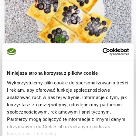
CIASTECZKA
Ciastka francuskie z borówkami + film
Niniejsza strona korzysta z plików cookie
Wykorzystujemy pliki cookie do spersonalizowania treści
i reklam, aby oferować funkcje społecznościowe i
analizować ruch w naszej witrynie. Informacje o tym, jak
30 min.
1531 kcal
8
korzystasz z naszej witryny, udostępniamy partnerom
społecznościowym, reklamowym i analitycznym.
Partnerzy mogą połączyć te informacje z innymi danymi
otrzymanymi od Ciebie lub uzyskanymi podczas
korzystania z ich usług.