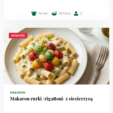
15 min.
567 kcal
2
NOWOŚĆ
MAKARON
Makaron rurki /rigattoni/ z ciecierzycą