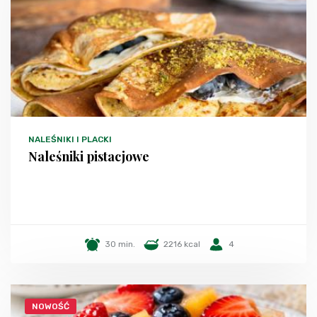
NALEŚNIKI I PLACKI
Naleśniki pistacjowe
30 min.
2216 kcal
4
NOWOŚĆ