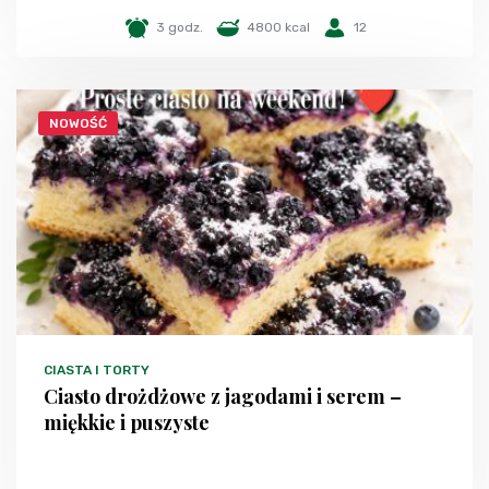
3 godz.
4800 kcal
12
NOWOŚĆ
CIASTA I TORTY
Ciasto drożdżowe z jagodami i serem –
miękkie i puszyste