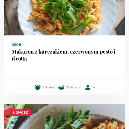
DRÓB
Makaron z kurczakiem, czerwonym pesto i
ricottą
20 min.
2162 kcal
4
NOWOŚĆ