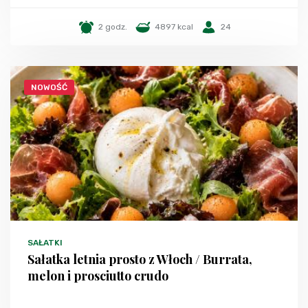
2 godz.
4897 kcal
24
NOWOŚĆ
SAŁATKI
Sałatka letnia prosto z Włoch / Burrata,
melon i prosciutto crudo