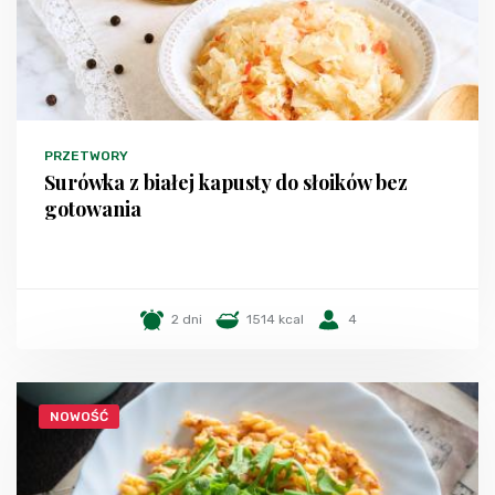
PRZETWORY
Surówka z białej kapusty do słoików bez
gotowania
2 dni
1514 kcal
4
NOWOŚĆ