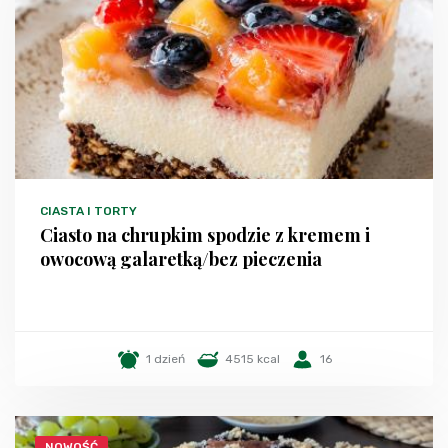
CIASTA I TORTY
Ciasto na chrupkim spodzie z kremem i
owocową galaretką/bez pieczenia
1 dzień
4515 kcal
16
NOWOŚĆ