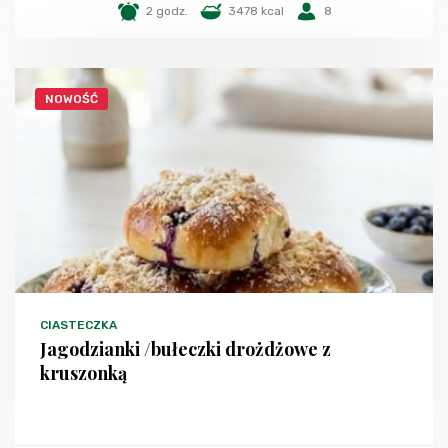
2 godz.
3478 kcal
8
NOWOŚĆ
CIASTECZKA
Jagodzianki /bułeczki drożdżowe z
kruszonką