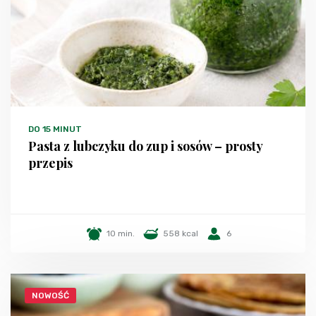
DO 15 MINUT
Pasta z lubczyku do zup i sosów – prosty
przepis
10 min.
558 kcal
6
NOWOŚĆ