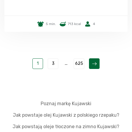
5 min.
713 kcal
4
1
3
...
625
Poznaj markę Kujawski
Jak powstaje olej Kujawski z polskiego rzepaku?
Jak powstają oleje tłoczone na zimno Kujawski?