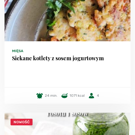
MIĘSA
Siekane kotlety z sosem jogurtowym
24 min.
1071 kcal
4
NOWOŚĆ