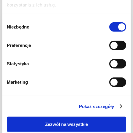
korzystania z ich usług.
NOWOŚĆ
Wybór
Niezbędne
zgody
Preferencje
Statystyka
Marketing
CIASTA I TORTY
Ciasto warstwowe z kremem i malinową
frużeliną
Pokaż szczegóły
Zezwól na wszystkie
1 dzień
4954 kcal
20