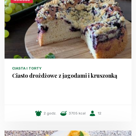
CIASTA I TORTY
Ciasto drożdżowe z jagodami i kruszonką
2 godz.
3705 kcal
12