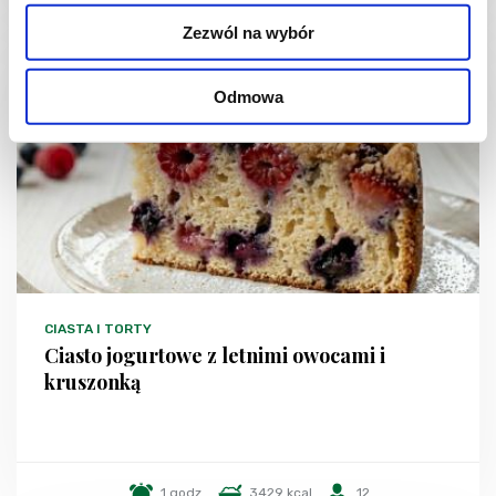
Zezwól na wybór
NOWOŚĆ
Odmowa
CIASTA I TORTY
Ciasto jogurtowe z letnimi owocami i
kruszonką
1 godz.
3429 kcal
12