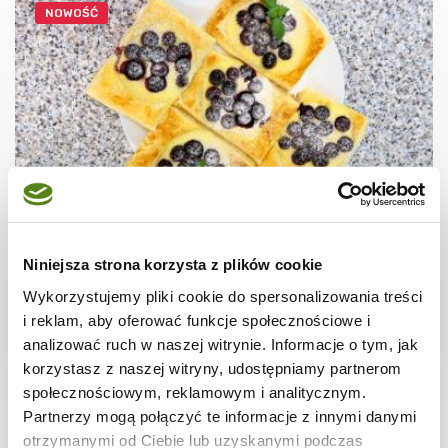
NOWOŚĆ
CIASTECZKA
Ciastka francuskie z borówkami + film
Niniejsza strona korzysta z plików cookie
Wykorzystujemy pliki cookie do spersonalizowania treści
i reklam, aby oferować funkcje społecznościowe i
analizować ruch w naszej witrynie. Informacje o tym, jak
korzystasz z naszej witryny, udostępniamy partnerom
30 min.
1531 kcal
8
społecznościowym, reklamowym i analitycznym.
Partnerzy mogą połączyć te informacje z innymi danymi
otrzymanymi od Ciebie lub uzyskanymi podczas