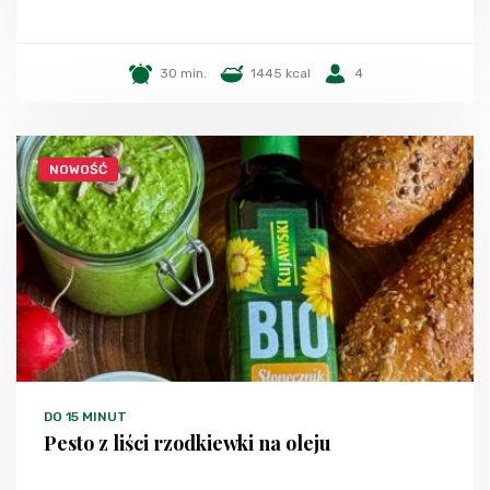
30 min.
1445 kcal
4
NOWOŚĆ
DO 15 MINUT
Pesto z liści rzodkiewki na oleju