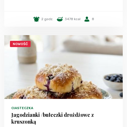
2 godz.
3478 kcal
8
NOWOŚĆ
CIASTECZKA
Jagodzianki /bułeczki drożdżowe z
kruszonką