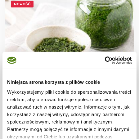
NOWOŚĆ
DO 15 MINUT
Pasta z lubczyku do zup i sosów – prosty
Niniejsza strona korzysta z plików cookie
przepis
Wykorzystujemy pliki cookie do spersonalizowania treści
i reklam, aby oferować funkcje społecznościowe i
analizować ruch w naszej witrynie. Informacje o tym, jak
korzystasz z naszej witryny, udostępniamy partnerom
10 min.
558 kcal
6
społecznościowym, reklamowym i analitycznym.
Partnerzy mogą połączyć te informacje z innymi danymi
otrzymanymi od Ciebie lub uzyskanymi podczas