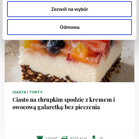
Zezwól na wybór
NOWOŚĆ
Odmowa
CIASTA I TORTY
Ciasto na chrupkim spodzie z kremem i
owocową galaretką/bez pieczenia
1 dzień
4515 kcal
16