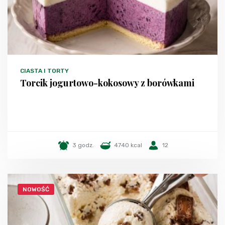
CIASTA I TORTY
Torcik jogurtowo-kokosowy z borówkami
3 godz.
4740 kcal
12
NOWOŚĆ