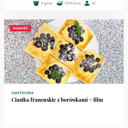
2 godz.
3705 kcal
12
NOWOŚĆ
CIASTECZKA
Ciastka francuskie z borówkami + film