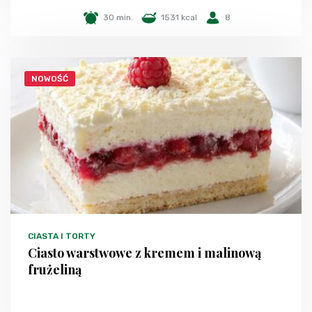
30 min.
1531 kcal
8
NOWOŚĆ
CIASTA I TORTY
Ciasto warstwowe z kremem i malinową
frużeliną