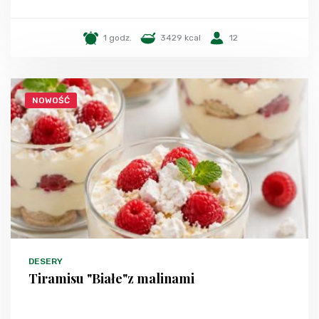
1 godz.
3429 kcal
12
NOWOŚĆ
DESERY
Tiramisu "Białe"z malinami