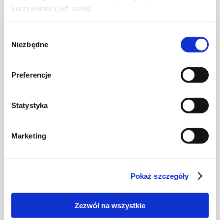
korzystania z ich usług.
NOWOŚĆ
Wybór
Niezbędne
zgody
Preferencje
Statystyka
Marketing
NALEŚNIKI I PLACKI
Naleśniki pistacjowe
Pokaż szczegóły
Zezwól na wszystkie
30 min.
2216 kcal
4