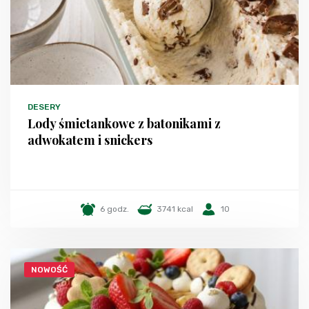
DESERY
Lody śmietankowe z batonikami z
adwokatem i snickers
6 godz.
3741 kcal
10
NOWOŚĆ