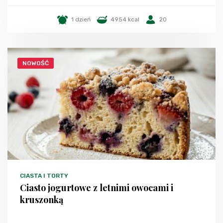
1 dzień
4954 kcal
20
NOWOŚĆ
CIASTA I TORTY
Ciasto jogurtowe z letnimi owocami i
kruszonką