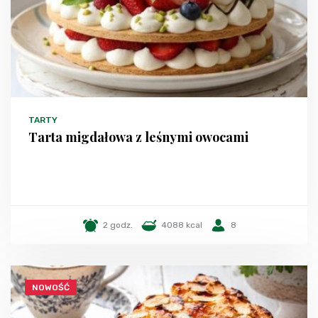
TARTY
Tarta migdałowa z leśnymi owocami
2 godz.
4088 kcal
8
NOWOŚĆ