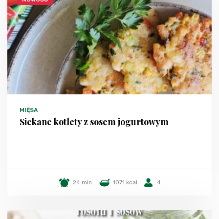
MIĘSA
Siekane kotlety z sosem jogurtowym
24 min.
1071 kcal
4