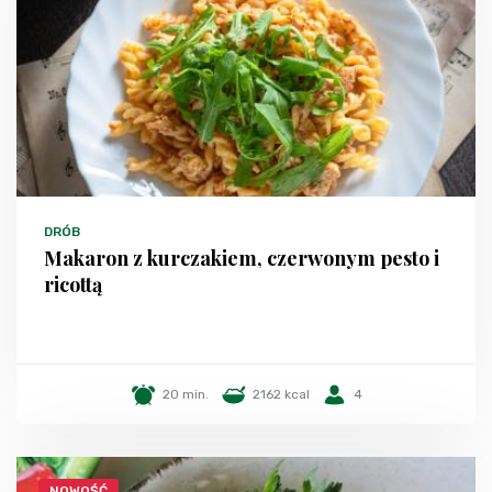
DRÓB
Makaron z kurczakiem, czerwonym pesto i
ricottą
20 min.
2162 kcal
4
NOWOŚĆ