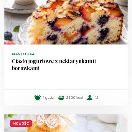
CIASTECZKA
Ciasto jogurtowe z nektarynkami i
borówkami
1 godz.
2800 kcal
12
NOWOŚĆ