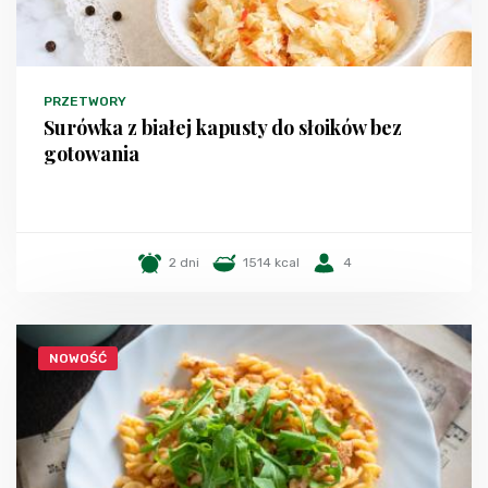
PRZETWORY
Surówka z białej kapusty do słoików bez
gotowania
2 dni
1514 kcal
4
NOWOŚĆ