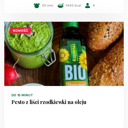
30 min.
1445 kcal
4
NOWOŚĆ
DO 15 MINUT
Pesto z liści rzodkiewki na oleju