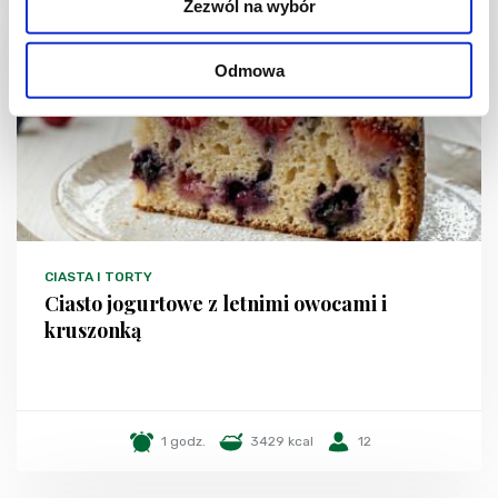
Zezwól na wybór
NOWOŚĆ
Odmowa
CIASTA I TORTY
Ciasto jogurtowe z letnimi owocami i
kruszonką
1 godz.
3429 kcal
12