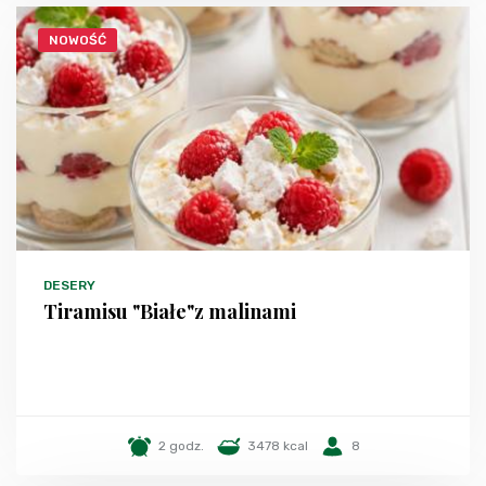
NOWOŚĆ
DESERY
Tiramisu "Białe"z malinami
2 godz.
3478 kcal
8