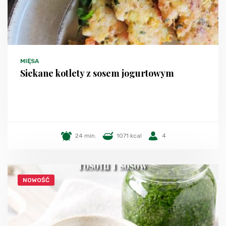
MIĘSA
Siekane kotlety z sosem jogurtowym
24 min.
1071 kcal
4
NOWOŚĆ