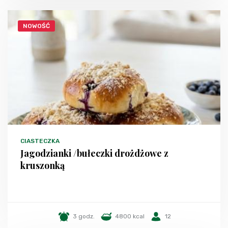
NOWOŚĆ
CIASTECZKA
Jagodzianki /bułeczki drożdżowe z
kruszonką
3 godz.
4800 kcal
12