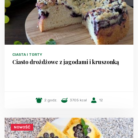
CIASTA I TORTY
Ciasto drożdżowe z jagodami i kruszonką
2 godz.
3705 kcal
12
NOWOŚĆ