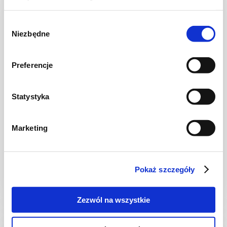
NOWOŚĆ
Wybór
Niezbędne
zgody
Preferencje
Statystyka
CIASTA I TORTY
Marketing
Ciasto warstwowe z kremem i malinową
frużeliną
Pokaż szczegóły
1 dzień
4954 kcal
20
Zezwól na wszystkie