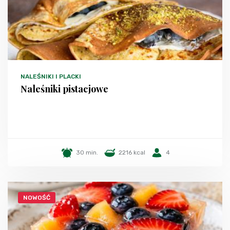
NALEŚNIKI I PLACKI
Naleśniki pistacjowe
30 min.
2216 kcal
4
NOWOŚĆ