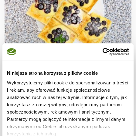
CIASTECZKA
Ciastka francuskie z borówkami + film
Niniejsza strona korzysta z plików cookie
Wykorzystujemy pliki cookie do spersonalizowania treści
i reklam, aby oferować funkcje społecznościowe i
analizować ruch w naszej witrynie. Informacje o tym, jak
30 min.
1531 kcal
8
korzystasz z naszej witryny, udostępniamy partnerom
społecznościowym, reklamowym i analitycznym.
Partnerzy mogą połączyć te informacje z innymi danymi
otrzymanymi od Ciebie lub uzyskanymi podczas
korzystania z ich usług.