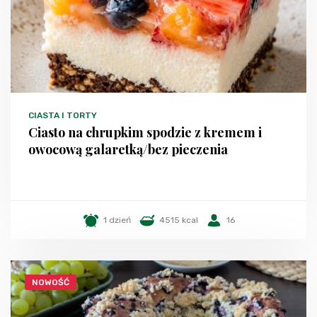
CIASTA I TORTY
Ciasto na chrupkim spodzie z kremem i
owocową galaretką/bez pieczenia
1 dzień
4515 kcal
16
NOWOŚĆ