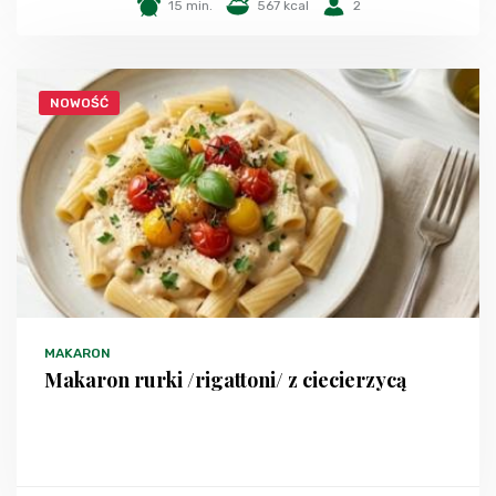
15 min.
567 kcal
2
NOWOŚĆ
MAKARON
Makaron rurki /rigattoni/ z ciecierzycą