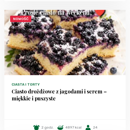
NOWOŚĆ
CIASTA I TORTY
Ciasto drożdżowe z jagodami i serem –
miękkie i puszyste
2 godz.
4897 kcal
24