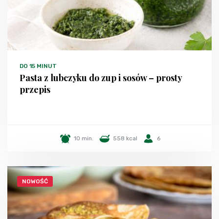
DO 15 MINUT
Pasta z lubczyku do zup i sosów – prosty
przepis
10 min.
558 kcal
6
NOWOŚĆ