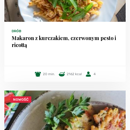
DRÓB
Makaron z kurczakiem, czerwonym pesto i
ricottą
20 min.
2162 kcal
4
NOWOŚĆ