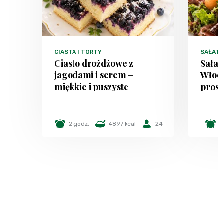
CIASTA I TORTY
SAŁA
Ciasto drożdżowe z
Sała
jagodami i serem –
Włoc
miękkie i puszyste
pros
2 godz.
4897 kcal
24