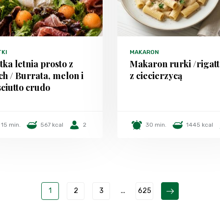
TKI
MAKARON
tka letnia prosto z
Makaron rurki /rigatt
h / Burrata, melon i
z ciecierzycą
ciutto crudo
15 min.
567 kcal
2
30 min.
1445 kcal
1
2
3
...
625