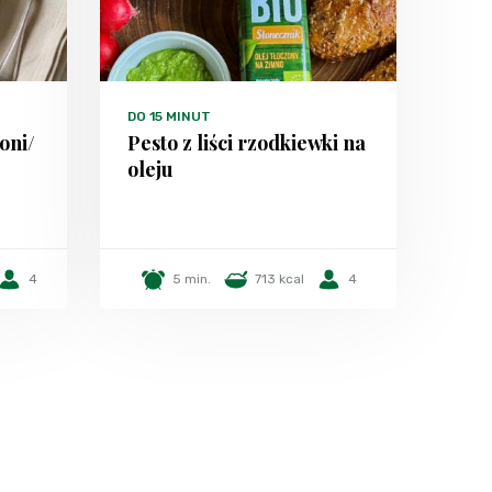
DO 15 MINUT
oni/
Pesto z liści rzodkiewki na
oleju
4
5 min.
713 kcal
4