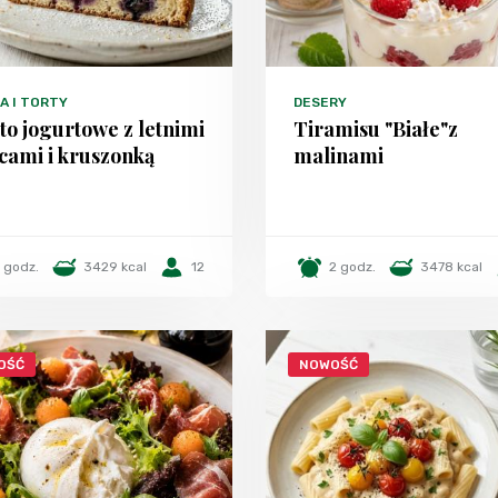
A I TORTY
DESERY
to jogurtowe z letnimi
Tiramisu "Białe"z
cami i kruszonką
malinami
1 godz.
3429 kcal
12
2 godz.
3478 kcal
OŚĆ
NOWOŚĆ