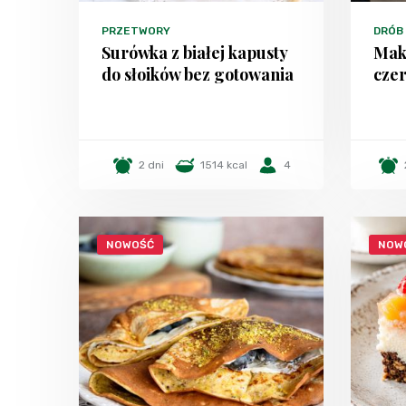
PRZETWORY
DRÓB
Surówka z białej kapusty
Mak
do słoików bez gotowania
czer
2 dni
1514 kcal
4
NOWOŚĆ
NOW