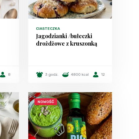
CIASTECZKA
Jagodzianki /bułeczki
drożdżowe z kruszonką
8
3 godz.
4800 kcal
12
NOWOŚĆ