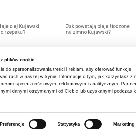
aje olej Kujawski
Jak powstają oleje tłoczone
go rzepaku?
na zimno Kujawski?
 z plików cookie
ie do spersonalizowania treści i reklam, aby oferować funkcje
Mapa serwisu
Kat
wać ruch w naszej witrynie. Informacje o tym, jak korzystasz z 
Kanały RSS
Kon
rtnerom społecznościowym, reklamowym i analitycznym. Partn
innymi danymi otrzymanymi od Ciebie lub uzyskanymi podczas k
Porady
Zal
Preferencje
Statystyka
Marketing