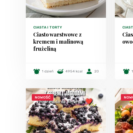
CIASTA I TORTY
CIAST
Ciasto warstwowe z
Cias
kremem i malinową
owo
frużeliną
1 dzień
4954 kcal
20
NOWOŚĆ
NOW