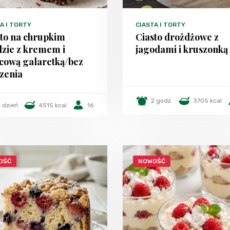
A I TORTY
CIASTA I TORTY
sto na chrupkim
Ciasto drożdżowe z
dzie z kremem i
jagodami i kruszonką
cową galaretką/bez
zenia
2 godz.
3705 kcal
1 dzień
4515 kcal
16
OŚĆ
NOWOŚĆ