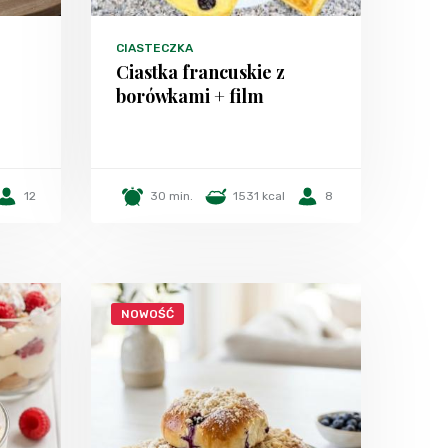
CIASTECZKA
Ciastka francuskie z
borówkami + film
12
30 min.
1531 kcal
8
NOWOŚĆ