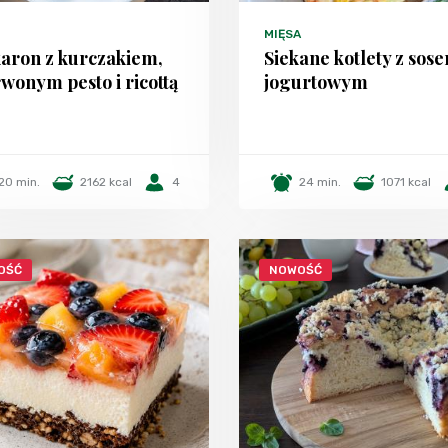
MIĘSA
aron z kurczakiem,
Siekane kotlety z sos
wonym pesto i ricottą
jogurtowym
20 min.
2162 kcal
4
24 min.
1071 kcal
OŚĆ
NOWOŚĆ