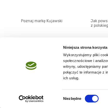
Poznaj markę Kujawski
Jak powst
z polskie
Niniejsza strona korzysta
Wykorzystujemy pliki cook
O serwisie
społecznościowe i analizo
Regulamin
witryny, udostępniamy pa
połączyć te informacje z 
Polityka prywatności
ich usług.
Wybór
Niezbędne
Copyright @2026 zpierwszegotloczenia.pl
zgody