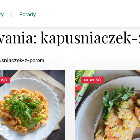
zy
Porady
wania: kapusniaczek
pusniaczek-z-porem
OŚĆ
NOWOŚĆ