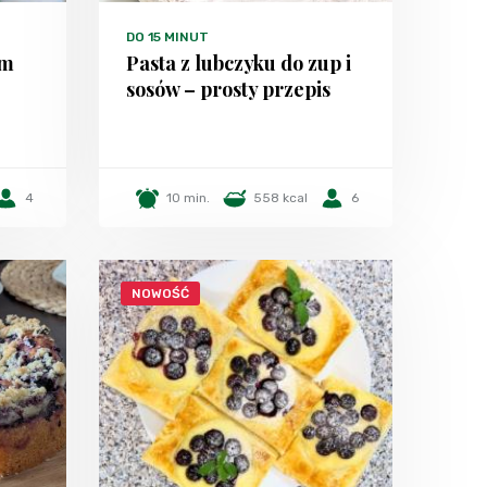
DO 15 MINUT
em
Pasta z lubczyku do zup i
sosów – prosty przepis
4
10 min.
558 kcal
6
NOWOŚĆ