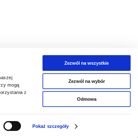
Zezwól na wszystkie
egorie
naszej
Zezwól na wybór
takt
erzy mogą
orzystania z
oguj się
Odmowa
Pokaż szczegóły