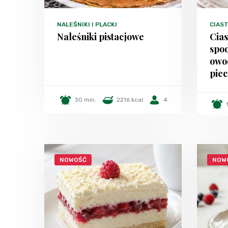
NALEŚNIKI I PLACKI
CIAST
Naleśniki pistacjowe
Cia
spo
owo
piec
30 min.
2216 kcal
4
NOWOŚĆ
NOW