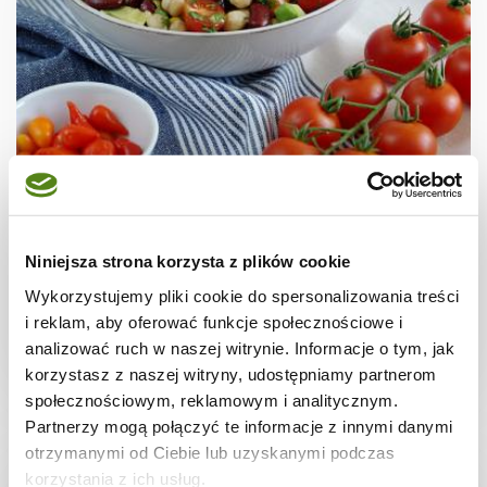
SAŁATKI
Sałatka z pomidorkami, ciecierzycą, fasolą i
awokado
Niniejsza strona korzysta z plików cookie
Wykorzystujemy pliki cookie do spersonalizowania treści
i reklam, aby oferować funkcje społecznościowe i
analizować ruch w naszej witrynie. Informacje o tym, jak
15 min.
-
-
korzystasz z naszej witryny, udostępniamy partnerom
społecznościowym, reklamowym i analitycznym.
Partnerzy mogą połączyć te informacje z innymi danymi
otrzymanymi od Ciebie lub uzyskanymi podczas
korzystania z ich usług.