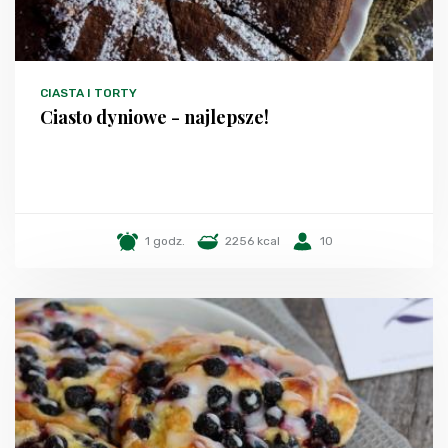
CIASTA I TORTY
Ciasto dyniowe - najlepsze!
1 godz.
2256 kcal
10