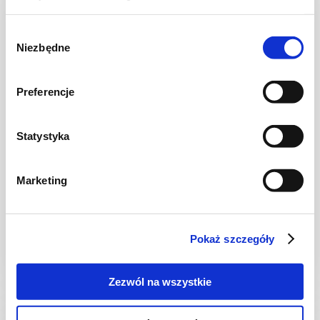
Wybór
Niezbędne
zgody
Preferencje
Statystyka
NAPOJE
Marketing
Lemoniada z ogórkiem i tymiankiem
Pokaż szczegóły
-
-
8
Zezwól na wszystkie