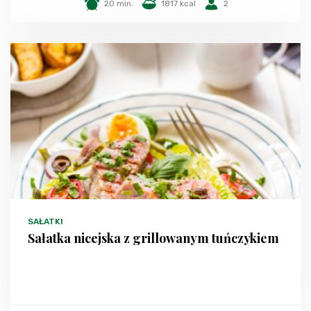
20 min.
1817 kcal
2
SAŁATKI
Sałatka nicejska z grillowanym tuńczykiem