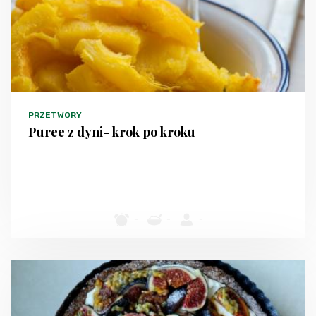
PRZETWORY
Puree z dyni- krok po kroku
-
-
-