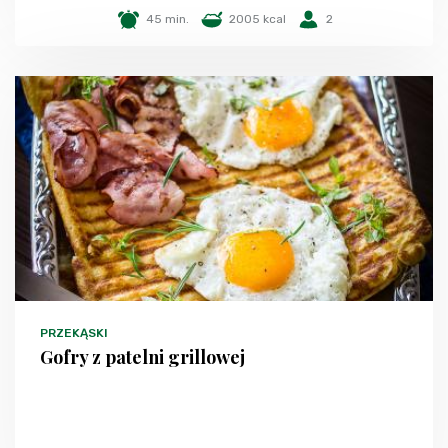
45 min.
2005 kcal
2
PRZEKĄSKI
Gofry z patelni grillowej