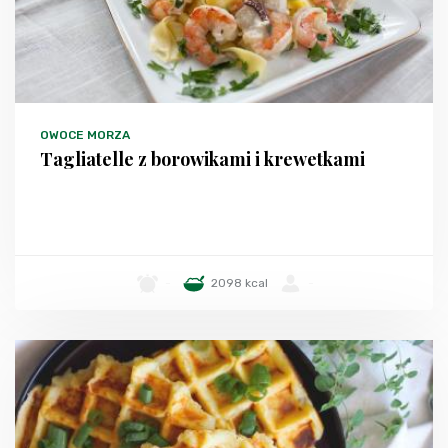
OWOCE MORZA
Tagliatelle z borowikami i krewetkami
-
2098 kcal
-