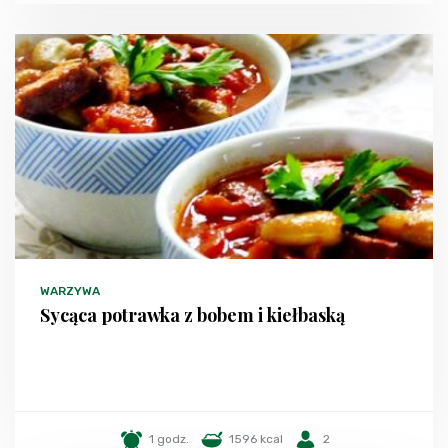
WARZYWA
Sycąca potrawka z bobem i kiełbaską
1 godz.
1596 kcal
2