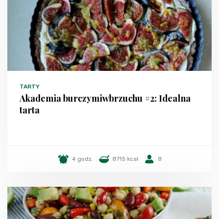
TARTY
Akademia burczymiwbrzuchu #2: Idealna
tarta
4 godz.
8715 kcal
8