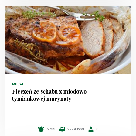
MIĘSA
Pieczeń ze schabu z miodowo –
tymiankowej marynaty
3 dni
2224 kcal
8