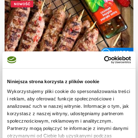
NOWOŚĆ
WIDEO
GRILL
Grillowane kofty z mięsa mielonego
Niniejsza strona korzysta z plików cookie
Wykorzystujemy pliki cookie do spersonalizowania treści
i reklam, aby oferować funkcje społecznościowe i
analizować ruch w naszej witrynie. Informacje o tym, jak
korzystasz z naszej witryny, udostępniamy partnerom
30 min.
1805 kcal
4
społecznościowym, reklamowym i analitycznym.
Partnerzy mogą połączyć te informacje z innymi danymi
otrzymanymi od Ciebie lub uzyskanymi podczas