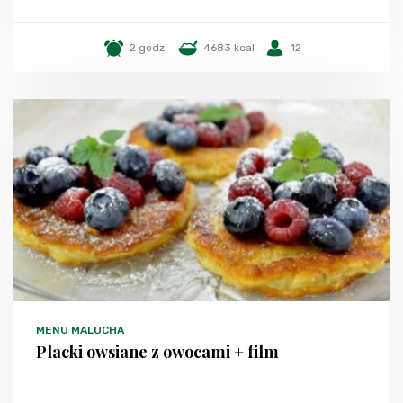
2 godz.
4683 kcal
12
MENU MALUCHA
Placki owsiane z owocami + film