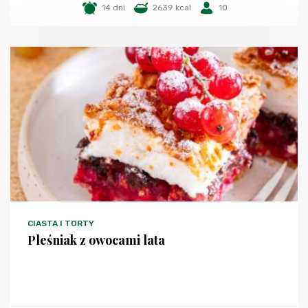
14 dni
2639 kcal
10
CIASTA I TORTY
Pleśniak z owocami lata