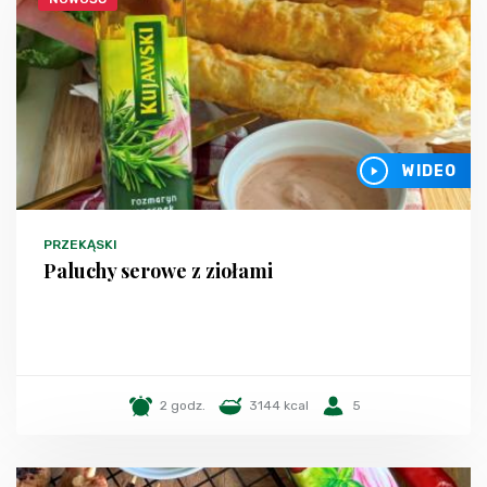
WIDEO
PRZEKĄSKI
Paluchy serowe z ziołami
2 godz.
3144 kcal
5