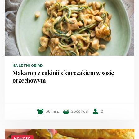
NA LETNI OBIAD
Makaron z cukinii z kurczakiem w sosie
orzechowym
30 min.
2366 kcal
2
NOWOŚĆ