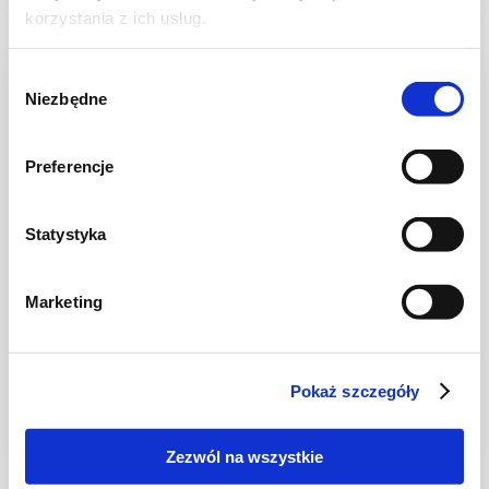
korzystania z ich usług.
Wybór
Niezbędne
zgody
Preferencje
Statystyka
Marketing
CIASTA I TORTY
Ciasto kruche z jagodami
Pokaż szczegóły
Zezwól na wszystkie
2 godz.
3628 kcal
12