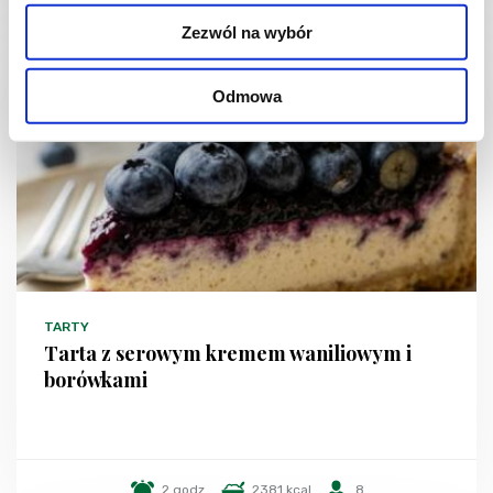
Zezwól na wybór
Odmowa
TARTY
Tarta z serowym kremem waniliowym i
borówkami
2 godz.
2381 kcal
8