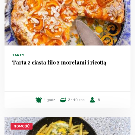
TARTY
Tarta z ciasta filo z morelami i ricottą
1 godz.
3440 kcal
8
NOWOŚĆ