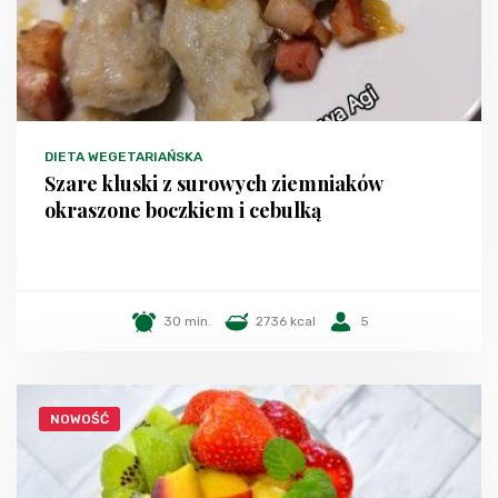
DIETA WEGETARIAŃSKA
Szare kluski z surowych ziemniaków
okraszone boczkiem i cebulką
30 min.
2736 kcal
5
NOWOŚĆ