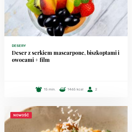
DESERY
Deser z serkiem mascarpone, biszkoptami i
owocami + film
15 min.
1465 kcal
2
NOWOŚĆ