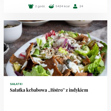
2 godz.
5424 kcal
24
SAŁATKI
Sałatka kebabowa „Bistro” z indykiem