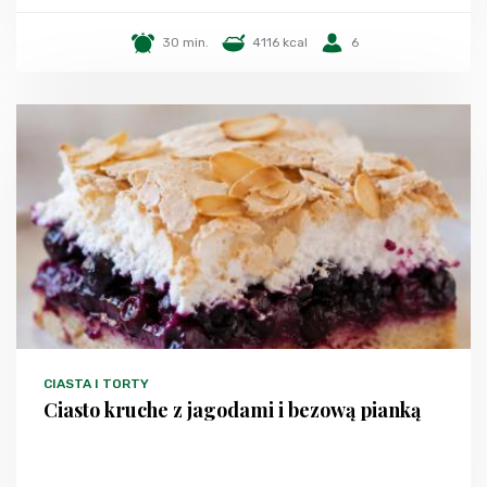
30 min.
4116 kcal
6
CIASTA I TORTY
Ciasto kruche z jagodami i bezową pianką