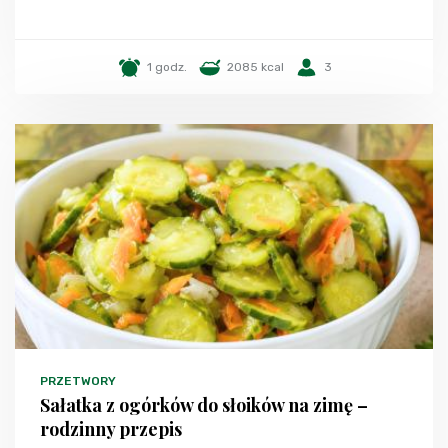
1 godz.
2085 kcal
3
PRZETWORY
Sałatka z ogórków do słoików na zimę –
rodzinny przepis