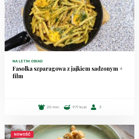
NA LETNI OBIAD
Fasolka szparagowa z jajkiem sadzonym +
film
20 min.
977 kcal
3
NOWOŚĆ