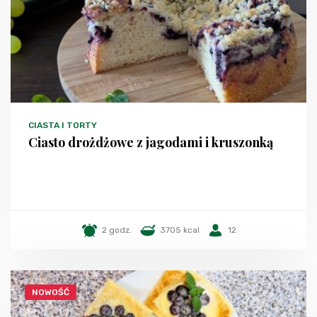
CIASTA I TORTY
Ciasto drożdżowe z jagodami i kruszonką
2 godz.
3705 kcal
12
NOWOŚĆ