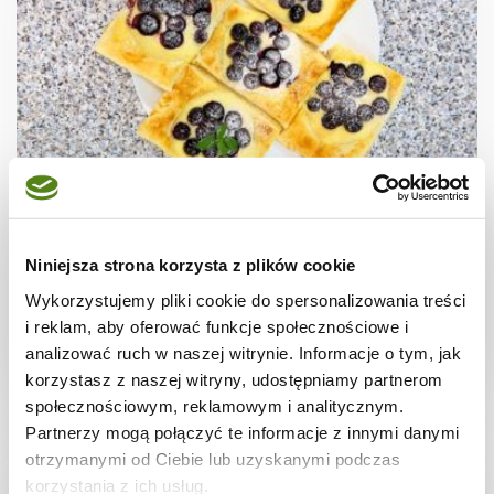
CIASTECZKA
Ciastka francuskie z borówkami + film
Niniejsza strona korzysta z plików cookie
Wykorzystujemy pliki cookie do spersonalizowania treści
i reklam, aby oferować funkcje społecznościowe i
analizować ruch w naszej witrynie. Informacje o tym, jak
30 min.
1531 kcal
8
korzystasz z naszej witryny, udostępniamy partnerom
społecznościowym, reklamowym i analitycznym.
Partnerzy mogą połączyć te informacje z innymi danymi
otrzymanymi od Ciebie lub uzyskanymi podczas
korzystania z ich usług.