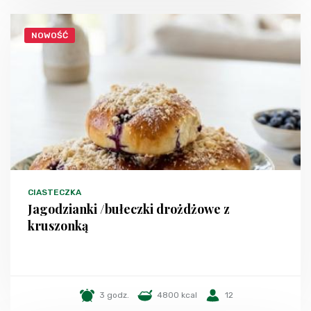
NOWOŚĆ
CIASTECZKA
Jagodzianki /bułeczki drożdżowe z
kruszonką
3 godz.
4800 kcal
12