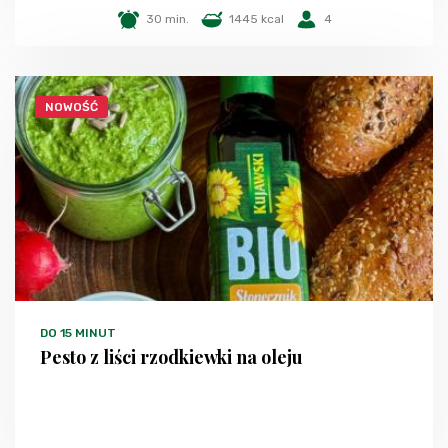
30 min.
1445 kcal
4
NOWOŚĆ
DO 15 MINUT
Pesto z liści rzodkiewki na oleju