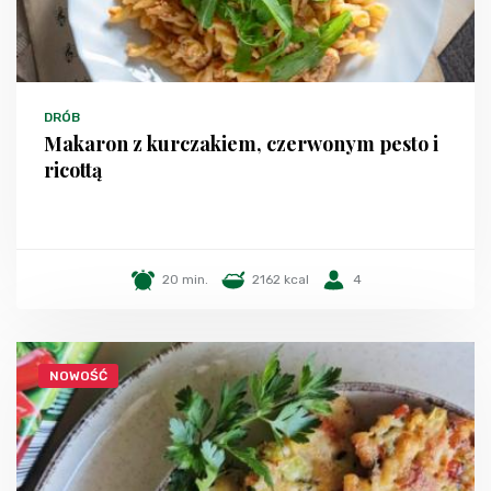
DRÓB
Makaron z kurczakiem, czerwonym pesto i
ricottą
20 min.
2162 kcal
4
NOWOŚĆ