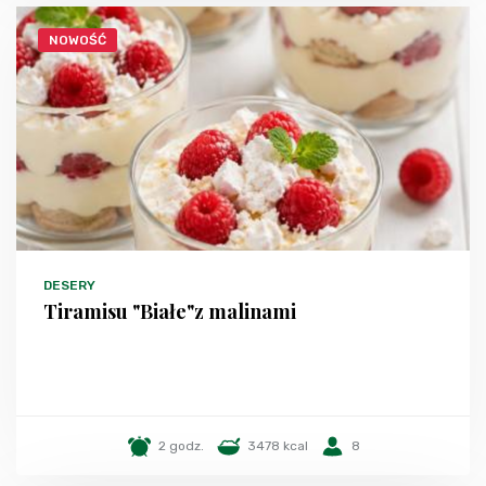
NOWOŚĆ
DESERY
Tiramisu "Białe"z malinami
2 godz.
3478 kcal
8