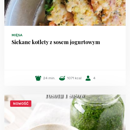
MIĘSA
Siekane kotlety z sosem jogurtowym
24 min.
1071 kcal
4
NOWOŚĆ