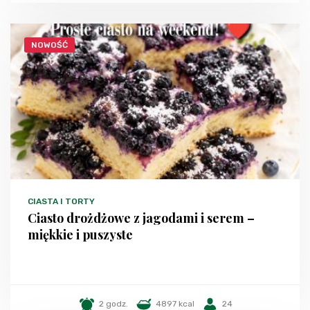
NOWOŚĆ
CIASTA I TORTY
Ciasto drożdżowe z jagodami i serem –
miękkie i puszyste
2 godz.
4897 kcal
24