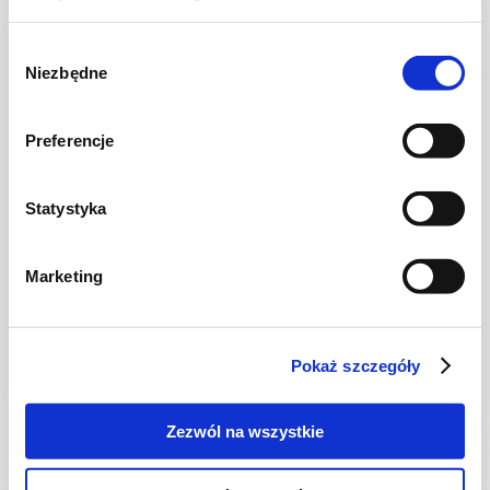
NOWOŚĆ
Wybór
Niezbędne
zgody
Preferencje
Statystyka
CIASTA I TORTY
Marketing
Ciasto warstwowe z kremem i malinową
frużeliną
Pokaż szczegóły
1 dzień
4954 kcal
20
Zezwól na wszystkie