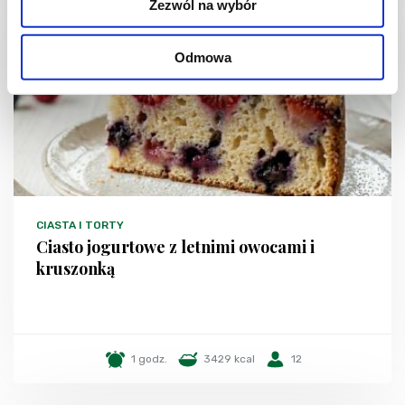
Zezwól na wybór
NOWOŚĆ
Odmowa
CIASTA I TORTY
Ciasto jogurtowe z letnimi owocami i
kruszonką
1 godz.
3429 kcal
12