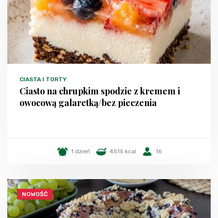
CIASTA I TORTY
Ciasto na chrupkim spodzie z kremem i
owocową galaretką/bez pieczenia
1 dzień
4515 kcal
16
NOWOŚĆ