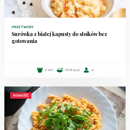
PRZETWORY
Surówka z białej kapusty do słoików bez
gotowania
2 dni
1514 kcal
4
NOWOŚĆ