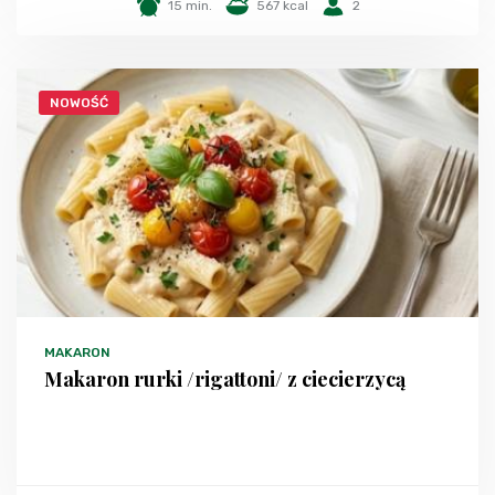
15 min.
567 kcal
2
NOWOŚĆ
MAKARON
Makaron rurki /rigattoni/ z ciecierzycą