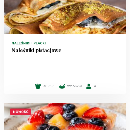
NALEŚNIKI I PLACKI
Naleśniki pistacjowe
30 min.
2216 kcal
4
NOWOŚĆ