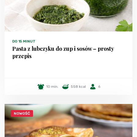
DO 15 MINUT
Pasta z lubczyku do zup i sosów – prosty
przepis
10 min.
558 kcal
6
NOWOŚĆ