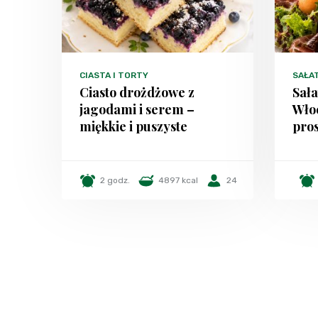
CIASTA I TORTY
SAŁA
Ciasto drożdżowe z
Sała
jagodami i serem –
Włoc
miękkie i puszyste
pros
2 godz.
4897 kcal
24