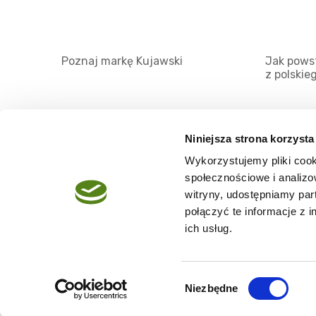
Poznaj markę Kujawski
Jak powst
z polskie
Niniejsza strona korzysta
Wykorzystujemy pliki cook
O serwisie
społecznościowe i analizo
Regulamin
witryny, udostępniamy pa
połączyć te informacje z 
Polityka prywatności
ich usług.
Wybór
Niezbędne
Copyright @2026 zpierwszegotloczenia.pl
zgody