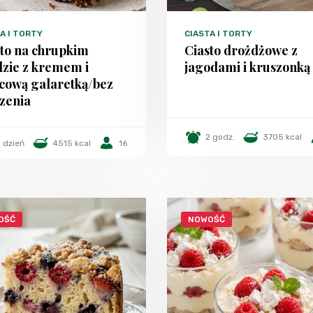
A I TORTY
CIASTA I TORTY
sto na chrupkim
Ciasto drożdżowe z
dzie z kremem i
jagodami i kruszonką
cową galaretką/bez
zenia
2 godz.
3705 kcal
1 dzień
4515 kcal
16
OŚĆ
NOWOŚĆ