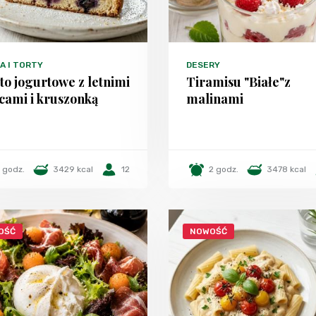
A I TORTY
DESERY
to jogurtowe z letnimi
Tiramisu "Białe"z
cami i kruszonką
malinami
1 godz.
3429 kcal
12
2 godz.
3478 kcal
OŚĆ
NOWOŚĆ