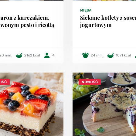
MIĘSA
aron z kurczakiem,
Siekane kotlety z sos
wonym pesto i ricottą
jogurtowym
20 min.
2162 kcal
4
24 min.
1071 kcal
OŚĆ
NOWOŚĆ