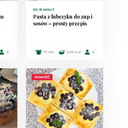
DO 15 MINUT
em
Pasta z lubczyku do zup i
sosów – prosty przepis
4
10 min.
558 kcal
6
NOWOŚĆ