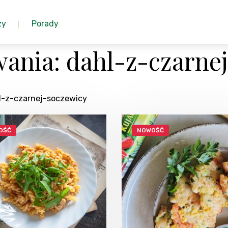
zy
Porady
ania: dahl-z-czarne
hl-z-czarnej-soczewicy
OŚĆ
NOWOŚĆ