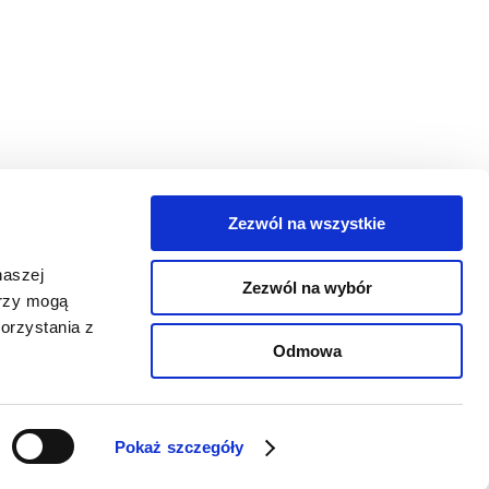
Zezwól na wszystkie
egorie
naszej
Zezwól na wybór
takt
erzy mogą
orzystania z
oguj się
Odmowa
Pokaż szczegóły