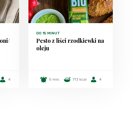
DO 15 MINUT
oni/
Pesto z liści rzodkiewki na
oleju
4
5 min.
713 kcal
4