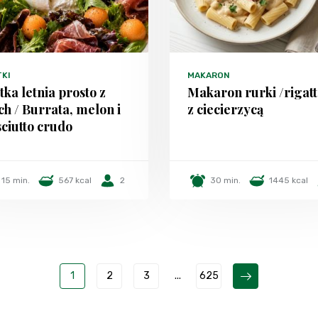
TKI
MAKARON
tka letnia prosto z
Makaron rurki /rigatt
h / Burrata, melon i
z ciecierzycą
ciutto crudo
15 min.
567 kcal
2
30 min.
1445 kcal
1
2
3
...
625