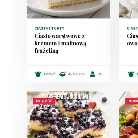
CIASTA I TORTY
CIAST
Ciasto warstwowe z
Cias
kremem i malinową
owo
frużeliną
1 dzień
4954 kcal
20
NOWOŚĆ
NOW