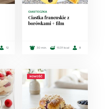
CIASTECZKA
Ciastka francuskie z
borówkami + film
12
30 min.
1531 kcal
8
NOWOŚĆ