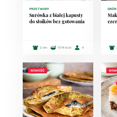
PRZETWORY
DRÓB
Surówka z białej kapusty
Mak
do słoików bez gotowania
czer
2 dni
1514 kcal
4
NOWOŚĆ
NOW