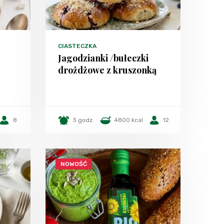
CIASTECZKA
Jagodzianki /bułeczki
drożdżowe z kruszonką
8
3 godz.
4800 kcal
12
NOWOŚĆ