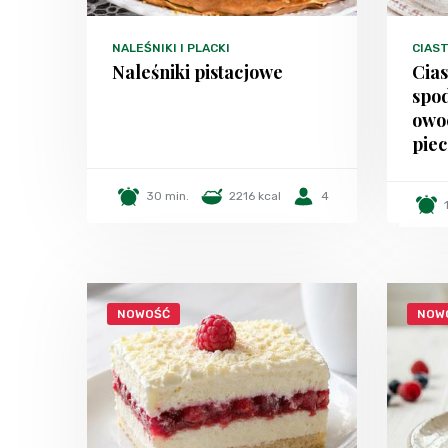
NALEŚNIKI I PLACKI
CIAST
Naleśniki pistacjowe
Cia
spo
owo
piec
30 min.
2216 kcal
4
NOWOŚĆ
NOW