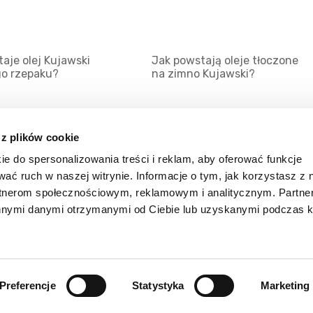
aje olej Kujawski
Jak powstają oleje tłoczone
go rzepaku?
na zimno Kujawski?
 z plików cookie
ie do spersonalizowania treści i reklam, aby oferować funkcje
Mapa serwisu
Kat
wać ruch w naszej witrynie. Informacje o tym, jak korzystasz z 
Kanały RSS
Kon
rtnerom społecznościowym, reklamowym i analitycznym. Partn
innymi danymi otrzymanymi od Ciebie lub uzyskanymi podczas k
Porady
Zal
Preferencje
Statystyka
Marketing