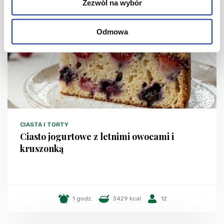
Zezwól na wybór
NOWOŚĆ
Odmowa
CIASTA I TORTY
Ciasto jogurtowe z letnimi owocami i
kruszonką
1 godz.
3429 kcal
12