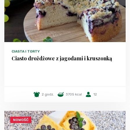
CIASTA I TORTY
Ciasto drożdżowe z jagodami i kruszonką
2 godz.
3705 kcal
12
NOWOŚĆ