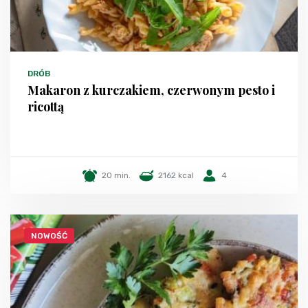
DRÓB
Makaron z kurczakiem, czerwonym pesto i
ricottą
20 min.
2162 kcal
4
NOWOŚĆ