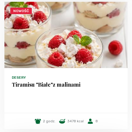
NOWOŚĆ
DESERY
Tiramisu "Białe"z malinami
2 godz.
3478 kcal
8