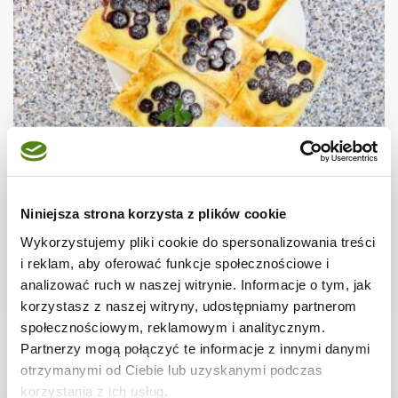
CIASTECZKA
Ciastka francuskie z borówkami + film
Niniejsza strona korzysta z plików cookie
Wykorzystujemy pliki cookie do spersonalizowania treści
i reklam, aby oferować funkcje społecznościowe i
analizować ruch w naszej witrynie. Informacje o tym, jak
30 min.
1531 kcal
8
korzystasz z naszej witryny, udostępniamy partnerom
społecznościowym, reklamowym i analitycznym.
Partnerzy mogą połączyć te informacje z innymi danymi
otrzymanymi od Ciebie lub uzyskanymi podczas
korzystania z ich usług.