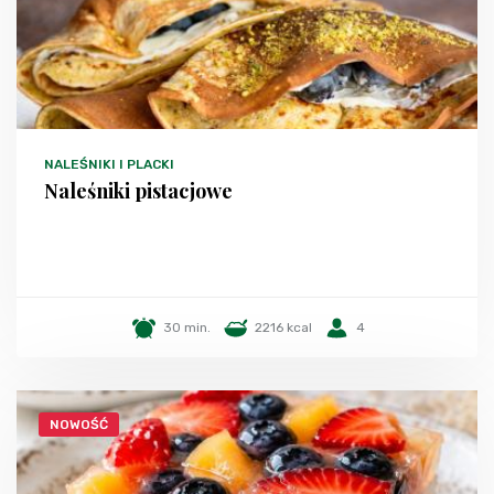
NALEŚNIKI I PLACKI
Naleśniki pistacjowe
30 min.
2216 kcal
4
NOWOŚĆ