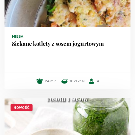
MIĘSA
Siekane kotlety z sosem jogurtowym
24 min.
1071 kcal
4
NOWOŚĆ