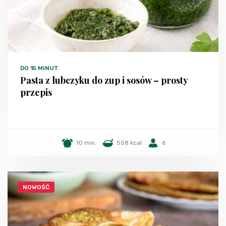
DO 15 MINUT
Pasta z lubczyku do zup i sosów – prosty
przepis
10 min.
558 kcal
6
NOWOŚĆ