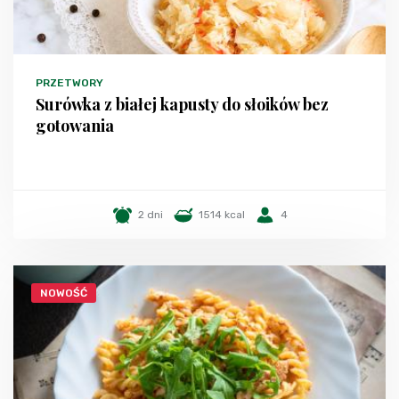
PRZETWORY
Surówka z białej kapusty do słoików bez
gotowania
2 dni
1514 kcal
4
NOWOŚĆ