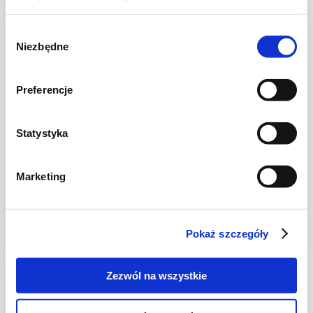
NOWOŚĆ
Wybór
Niezbędne
zgody
Preferencje
Statystyka
CIASTA I TORTY
Marketing
Ciasto warstwowe z kremem i malinową
frużeliną
Pokaż szczegóły
1 dzień
4954 kcal
20
Zezwól na wszystkie