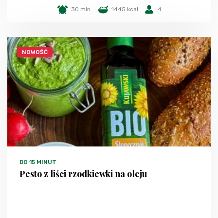
30 min.
1445 kcal
4
NOWOŚĆ
DO 15 MINUT
Pesto z liści rzodkiewki na oleju