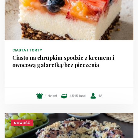
CIASTA I TORTY
Ciasto na chrupkim spodzie z kremem i
owocową galaretką/bez pieczenia
1 dzień
4515 kcal
16
NOWOŚĆ