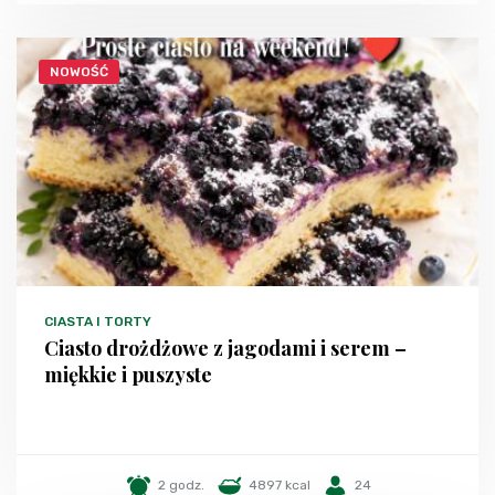
NOWOŚĆ
CIASTA I TORTY
Ciasto drożdżowe z jagodami i serem –
miękkie i puszyste
2 godz.
4897 kcal
24