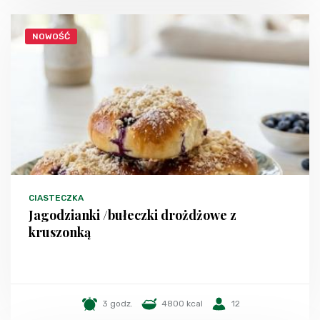
NOWOŚĆ
CIASTECZKA
Jagodzianki /bułeczki drożdżowe z
kruszonką
3 godz.
4800 kcal
12