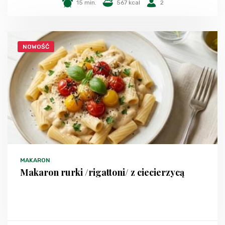
15 min.
567 kcal
2
NOWOŚĆ
MAKARON
Makaron rurki /rigattoni/ z ciecierzycą