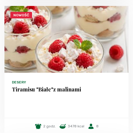
NOWOŚĆ
DESERY
Tiramisu "Białe"z malinami
2 godz.
3478 kcal
8