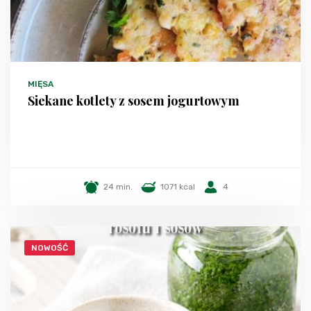
MIĘSA
Siekane kotlety z sosem jogurtowym
24 min.
1071 kcal
4
NOWOŚĆ