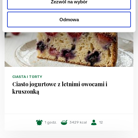
Zezwól na wybór
NOWOŚĆ
Odmowa
CIASTA I TORTY
Ciasto jogurtowe z letnimi owocami i
kruszonką
1 godz.
3429 kcal
12