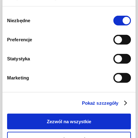
NOWOŚĆ
Wybór
Niezbędne
zgody
Preferencje
Statystyka
CIASTA I TORTY
Marketing
Ciasto warstwowe z kremem i malinową
frużeliną
Pokaż szczegóły
1 dzień
4954 kcal
20
Zezwól na wszystkie