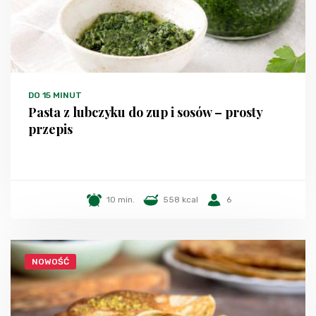
DO 15 MINUT
Pasta z lubczyku do zup i sosów – prosty
przepis
10 min.
558 kcal
6
NOWOŚĆ