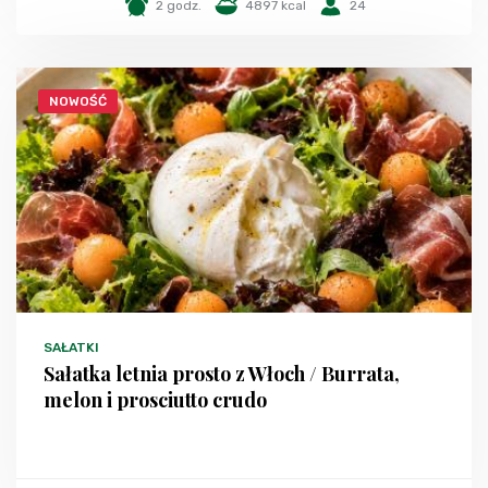
2 godz.
4897 kcal
24
NOWOŚĆ
SAŁATKI
Sałatka letnia prosto z Włoch / Burrata,
melon i prosciutto crudo