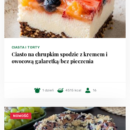
CIASTA I TORTY
Ciasto na chrupkim spodzie z kremem i
owocową galaretką/bez pieczenia
1 dzień
4515 kcal
16
NOWOŚĆ