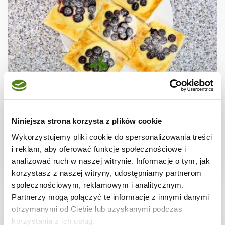
CIASTECZKA
Ciastka francuskie z borówkami + film
Niniejsza strona korzysta z plików cookie
Wykorzystujemy pliki cookie do spersonalizowania treści
i reklam, aby oferować funkcje społecznościowe i
analizować ruch w naszej witrynie. Informacje o tym, jak
30 min.
1531 kcal
8
korzystasz z naszej witryny, udostępniamy partnerom
społecznościowym, reklamowym i analitycznym.
Partnerzy mogą połączyć te informacje z innymi danymi
otrzymanymi od Ciebie lub uzyskanymi podczas
korzystania z ich usług.