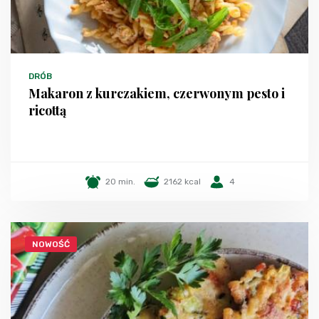
DRÓB
Makaron z kurczakiem, czerwonym pesto i
ricottą
20 min.
2162 kcal
4
NOWOŚĆ