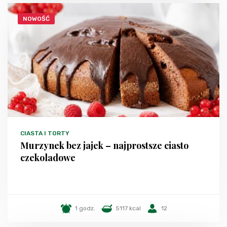
NOWOŚĆ
CIASTA I TORTY
Murzynek bez jajek – najprostsze ciasto
czekoladowe
1 godz.
5117 kcal
12