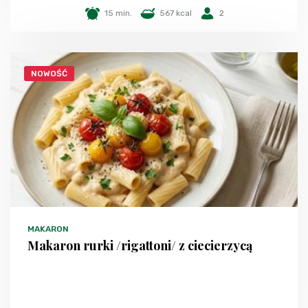
15 min.
567 kcal
2
NOWOŚĆ
MAKARON
Makaron rurki /rigattoni/ z ciecierzycą