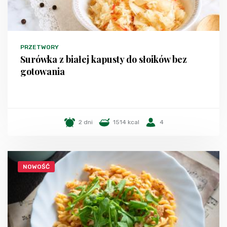
PRZETWORY
Surówka z białej kapusty do słoików bez
gotowania
2 dni
1514 kcal
4
NOWOŚĆ