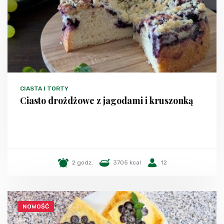
CIASTA I TORTY
Ciasto drożdżowe z jagodami i kruszonką
2 godz.
3705 kcal
12
NOWOŚĆ