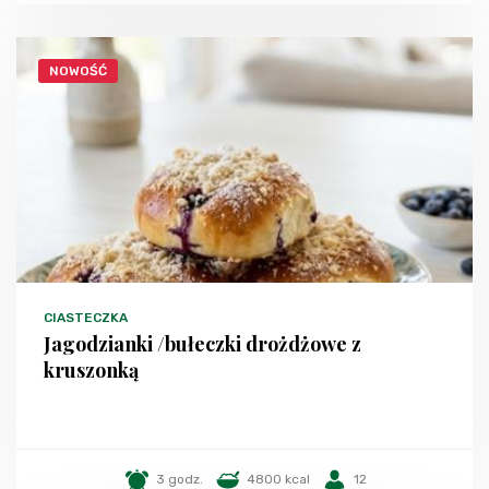
NOWOŚĆ
CIASTECZKA
Jagodzianki /bułeczki drożdżowe z
kruszonką
3 godz.
4800 kcal
12