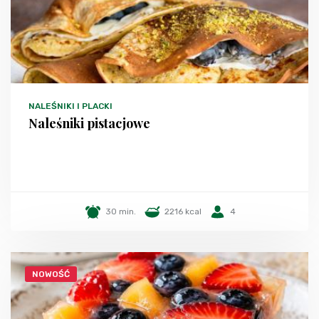
NALEŚNIKI I PLACKI
Naleśniki pistacjowe
30 min.
2216 kcal
4
NOWOŚĆ