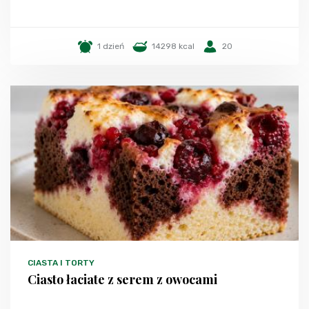
1 dzień
14298 kcal
20
CIASTA I TORTY
Ciasto łaciate z serem z owocami