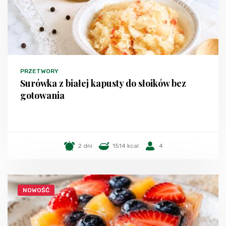
PRZETWORY
Surówka z białej kapusty do słoików bez
gotowania
2 dni
1514 kcal
4
NOWOŚĆ