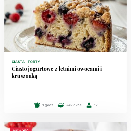
CIASTA I TORTY
Ciasto jogurtowe z letnimi owocami i
kruszonką
1 godz.
3429 kcal
12
NOWOŚĆ