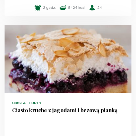
2 godz.
5424 kcal
24
CIASTA I TORTY
Ciasto kruche z jagodami i bezową pianką