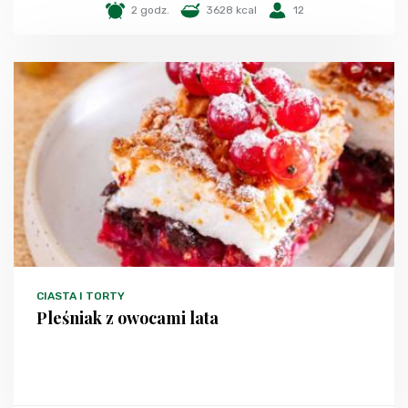
2 godz.
3628 kcal
12
CIASTA I TORTY
Pleśniak z owocami lata