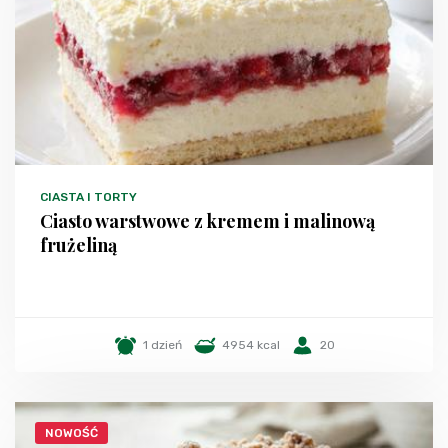
CIASTA I TORTY
Ciasto warstwowe z kremem i malinową
frużeliną
1 dzień
4954 kcal
20
NOWOŚĆ