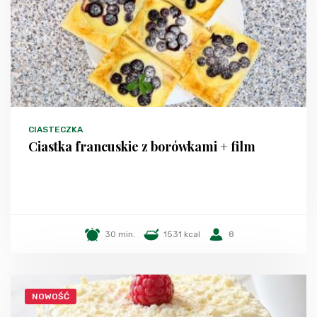
CIASTECZKA
Ciastka francuskie z borówkami + film
30 min.
1531 kcal
8
NOWOŚĆ