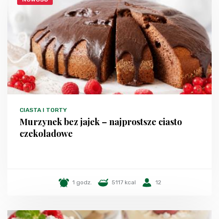
CIASTA I TORTY
Murzynek bez jajek – najprostsze ciasto
czekoladowe
1 godz.
5117 kcal
12