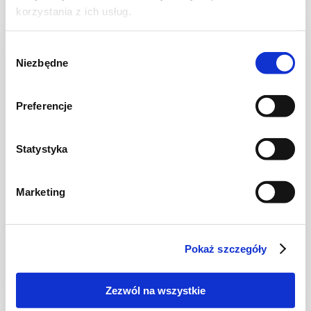
korzystania z ich usług.
NOWOŚĆ
Wybór
Niezbędne
zgody
Preferencje
Statystyka
Marketing
CIASTA I TORTY
Ciasto drożdżowe z jagodami i serem –
miękkie i puszyste
Pokaż szczegóły
Zezwól na wszystkie
2 godz.
4897 kcal
24