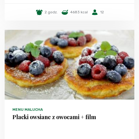
2 godz.
4683 kcal
12
MENU MALUCHA
Placki owsiane z owocami + film