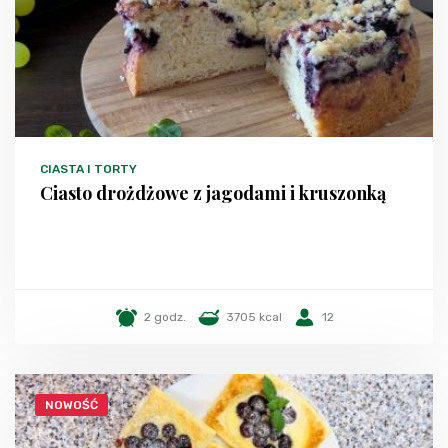
CIASTA I TORTY
Ciasto drożdżowe z jagodami i kruszonką
2 godz.
3705 kcal
12
NOWOŚĆ