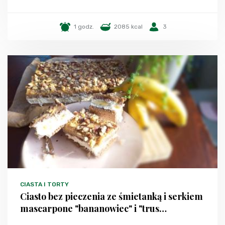
1 godz.
2085 kcal
3
CIASTA I TORTY
Ciasto bez pieczenia ze śmietanką i serkiem
mascarpone "bananowiec" i "trus…