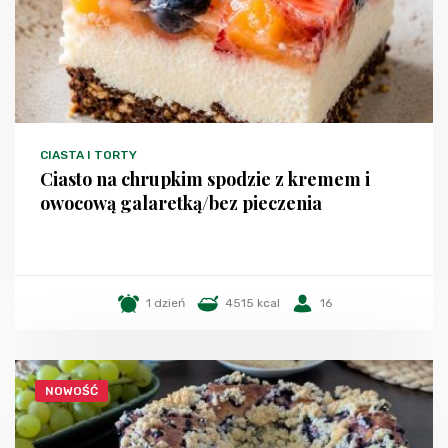
CIASTA I TORTY
Ciasto na chrupkim spodzie z kremem i
owocową galaretką/bez pieczenia
1 dzień
4515 kcal
16
NOWOŚĆ