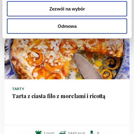
Zezwól na wybór
NOWOŚĆ
Odmowa
TARTY
Tarta z ciasta filo z morelami i ricottą
1 godz.
3440 kcal
8