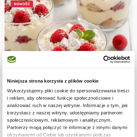
NOWOŚĆ
DESERY
Tiramisu "Białe"z malinami
Niniejsza strona korzysta z plików cookie
Wykorzystujemy pliki cookie do spersonalizowania treści
i reklam, aby oferować funkcje społecznościowe i
analizować ruch w naszej witrynie. Informacje o tym, jak
korzystasz z naszej witryny, udostępniamy partnerom
2 godz.
3478 kcal
8
społecznościowym, reklamowym i analitycznym.
Partnerzy mogą połączyć te informacje z innymi danymi
otrzymanymi od Ciebie lub uzyskanymi podczas