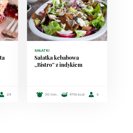
SAŁATKI
ta
Sałatka kebabowa
„Bistro” z indykiem
24
30 min.
4116 kcal
6