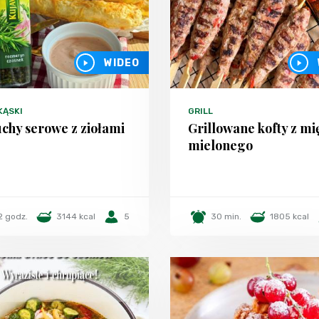
WIDEO
KĄSKI
GRILL
chy serowe z ziołami
Grillowane kofty z mi
mielonego
2 godz.
3144 kcal
5
30 min.
1805 kcal