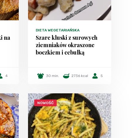
DIETA WEGETARIAŃSKA
ki na
Szare kluski z surowych
ziemniaków okraszone
boczkiem i cebulką
4
30 min.
2736 kcal
5
NOWOŚĆ