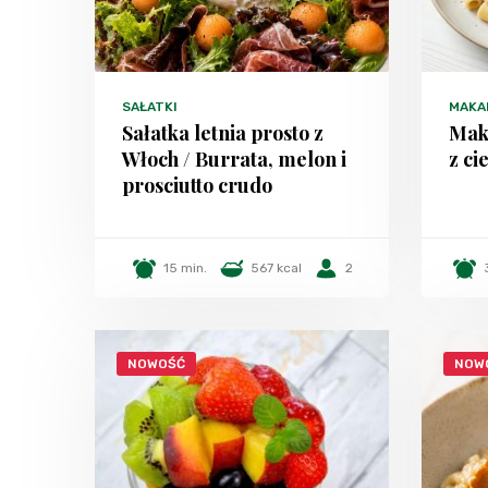
SAŁATKI
MAKA
Sałatka letnia prosto z
Maka
Włoch / Burrata, melon i
z ci
prosciutto crudo
15 min.
567 kcal
2
NOWOŚĆ
NOW