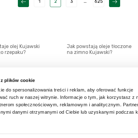
1
2
3
...
625
aje olej Kujawski
Jak powstają oleje tłoczone
go rzepaku?
na zimno Kujawski?
 z plików cookie
ie do spersonalizowania treści i reklam, aby oferować funkcje
Mapa serwisu
Kat
wać ruch w naszej witrynie. Informacje o tym, jak korzystasz z 
Kanały RSS
Kon
rtnerom społecznościowym, reklamowym i analitycznym. Partn
innymi danymi otrzymanymi od Ciebie lub uzyskanymi podczas k
Porady
Zal