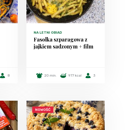
NA LETNI OBIAD
Fasolka szparagowa z
jajkiem sadzonym + film
8
20 min.
977 kcal
3
NOWOŚĆ