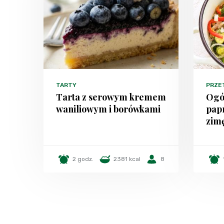
TARTY
PRZE
Tarta z serowym kremem
Ogór
waniliowym i borówkami
papr
zim
2 godz.
2381 kcal
8