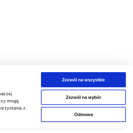
Zezwól na wszystkie
egorie
naszej
Zezwól na wybór
takt
erzy mogą
orzystania z
oguj się
Odmowa