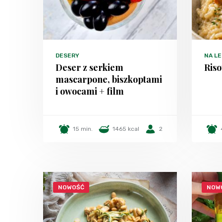
DESERY
NA LE
Deser z serkiem
Riso
mascarpone, biszkoptami
i owocami + film
15 min.
1465 kcal
2
NOWOŚĆ
NOW