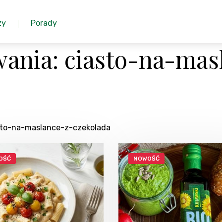
zy
Porady
ania: ciasto-na-mas
asto-na-maslance-z-czekolada
OŚĆ
NOWOŚĆ