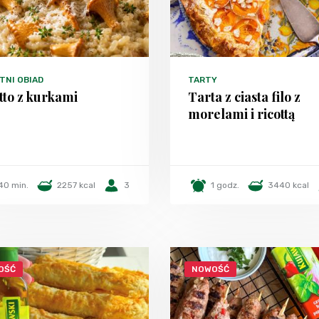
TNI OBIAD
TARTY
tto z kurkami
Tarta z ciasta filo z
morelami i ricottą
40 min.
2257 kcal
3
1 godz.
3440 kcal
OŚĆ
NOWOŚĆ