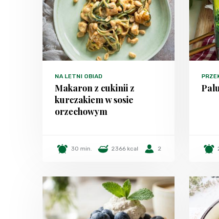
NA LETNI OBIAD
PRZE
Makaron z cukinii z
Palu
kurczakiem w sosie
orzechowym
30 min.
2366 kcal
2