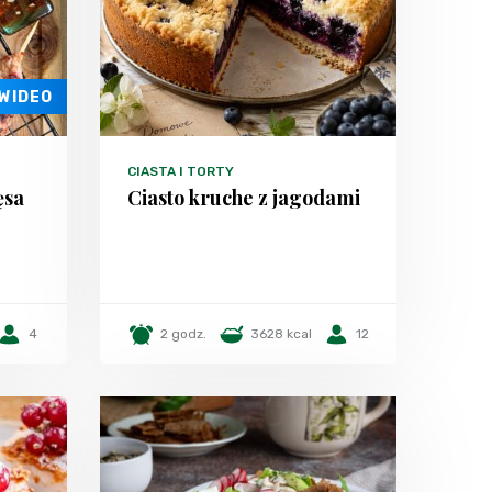
WIDEO
CIASTA I TORTY
ęsa
Ciasto kruche z jagodami
4
2 godz.
3628 kcal
12