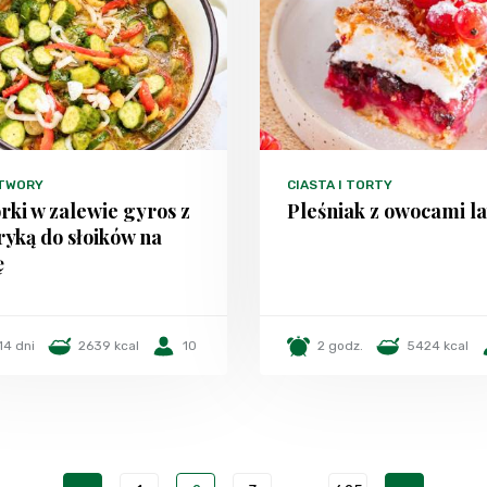
TWORY
CIASTA I TORTY
ki w zalewie gyros z
Pleśniak z owocami la
yką do słoików na
ę
14 dni
2639 kcal
10
2 godz.
5424 kcal