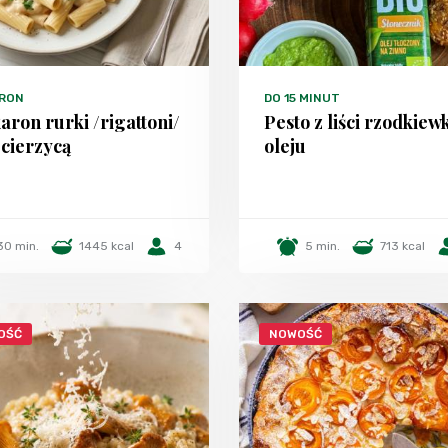
RON
DO 15 MINUT
ron rurki /rigattoni/
Pesto z liści rzodkiew
ecierzycą
oleju
30 min.
1445 kcal
4
5 min.
713 kcal
OŚĆ
NOWOŚĆ