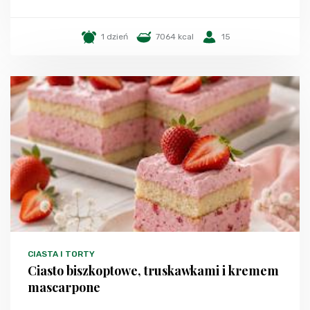
1 dzień
7064 kcal
15
CIASTA I TORTY
Ciasto biszkoptowe, truskawkami i kremem
mascarpone