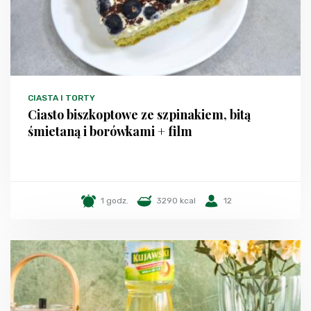
CIASTA I TORTY
Ciasto biszkoptowe ze szpinakiem, bitą
śmietaną i borówkami + film
1 godz.
3290 kcal
12