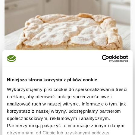
CIASTA I TORTY
Ciasto "Truskawkowa fantazja"
Niniejsza strona korzysta z plików cookie
Wykorzystujemy pliki cookie do spersonalizowania treści
i reklam, aby oferować funkcje społecznościowe i
analizować ruch w naszej witrynie. Informacje o tym, jak
korzystasz z naszej witryny, udostępniamy partnerom
2 godz.
4798 kcal
15
społecznościowym, reklamowym i analitycznym.
Partnerzy mogą połączyć te informacje z innymi danymi
otrzymanymi od Ciebie lub uzyskanymi podczas