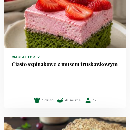
CIASTA I TORTY
Ciasto szpinakowe z musem truskawkowym
1 dzień
4046 kcal
12