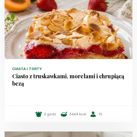
CIASTA I TORTY
Ciasto z truskawkami, morelami i chrupiącą
bezą
2 godz.
3664 kcal
15