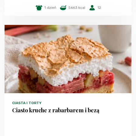
1 dzień
5663 kcal
12
CIASTA I TORTY
Ciasto kruche z rabarbarem i bezą