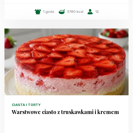
1 godz.
3780 kcal
12
CIASTA I TORTY
Warstwowe ciasto z truskawkami i kremem