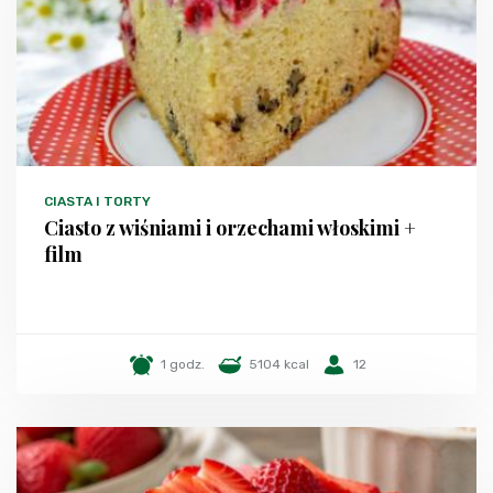
CIASTA I TORTY
Ciasto z wiśniami i orzechami włoskimi +
film
1 godz.
5104 kcal
12