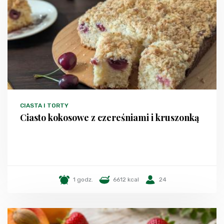
CIASTA I TORTY
Ciasto kokosowe z czereśniami i kruszonką
1 godz.
6612 kcal
24