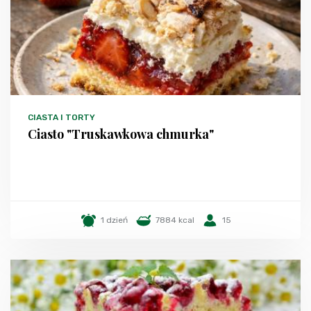
CIASTA I TORTY
Ciasto "Truskawkowa chmurka"
1 dzień
7884 kcal
15