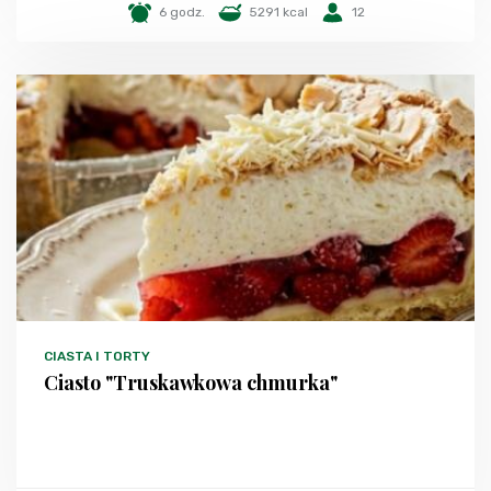
6 godz.
5291 kcal
12
CIASTA I TORTY
Ciasto "Truskawkowa chmurka"