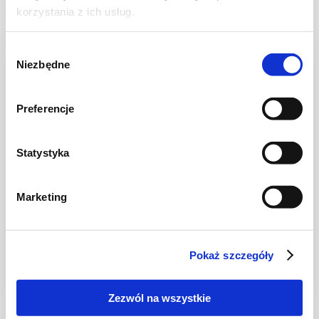
korzystania z ich usług.
Wybór
Niezbędne
zgody
Preferencje
Statystyka
Marketing
CIASTA I TORTY
Ciasto grysikowe z galaretką i owocami bez
pieczenia + film – Smakowite Dan…
Pokaż szczegóły
Zezwól na wszystkie
3 godz.
4298 kcal
12