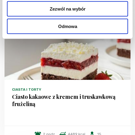
Zezwól na wybór
Odmowa
CIASTA I TORTY
Ciasto kakaowe z kremem i truskawkową
frużeliną
2 godz.
4489 kcal
15