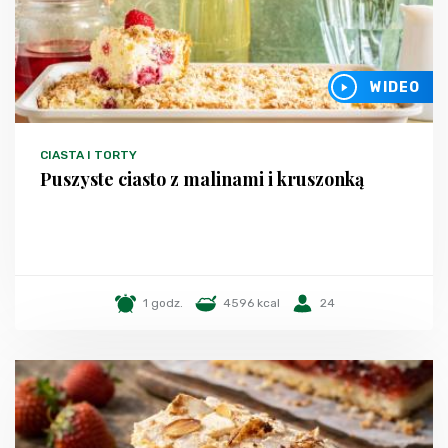
WIDEO
CIASTA I TORTY
Puszyste ciasto z malinami i kruszonką
1 godz.
4596 kcal
24