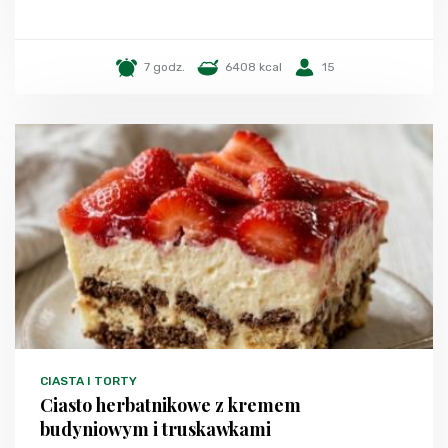
7 godz.
6408 kcal
15
CIASTA I TORTY
Ciasto herbatnikowe z kremem
budyniowym i truskawkami