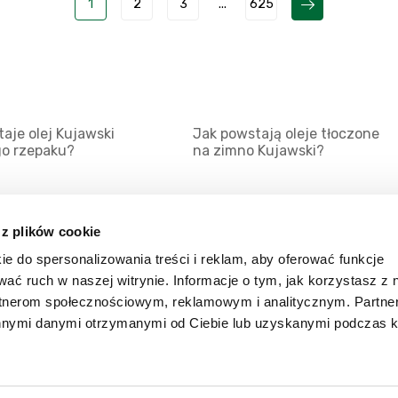
1
2
3
...
625
aje olej Kujawski
Jak powstają oleje tłoczone
go rzepaku?
na zimno Kujawski?
 z plików cookie
ie do spersonalizowania treści i reklam, aby oferować funkcje
Mapa serwisu
Kat
wać ruch w naszej witrynie. Informacje o tym, jak korzystasz z 
Kanały RSS
Kon
rtnerom społecznościowym, reklamowym i analitycznym. Partn
innymi danymi otrzymanymi od Ciebie lub uzyskanymi podczas k
Porady
Zal