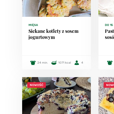
MIĘSA
DO 15
Siekane kotlety z sosem
Past
jogurtowym
sosó
24 min.
1071 kcal
4
NOWOŚĆ
NOW