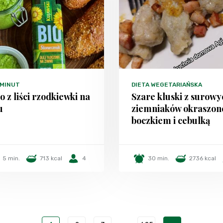
 MINUT
DIETA WEGETARIAŃSKA
o z liści rzodkiewki na
Szare kluski z surowy
u
ziemniaków okraszon
boczkiem i cebulką
5 min.
713 kcal
4
30 min.
2736 kcal