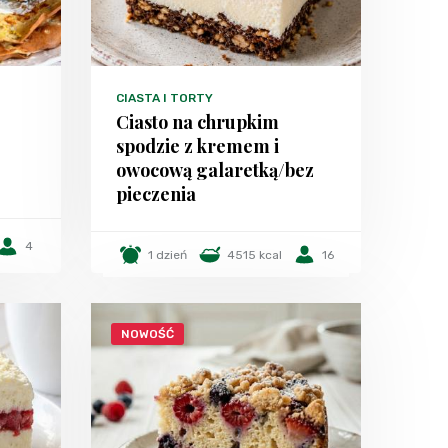
CIASTA I TORTY
Ciasto na chrupkim
spodzie z kremem i
owocową galaretką/bez
pieczenia
4
1 dzień
4515 kcal
16
NOWOŚĆ