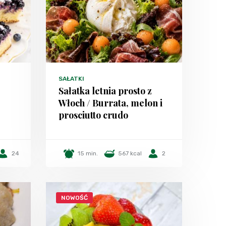
SAŁATKI
Sałatka letnia prosto z
Włoch / Burrata, melon i
prosciutto crudo
24
15 min.
567 kcal
2
NOWOŚĆ