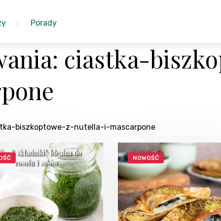
zy
Porady
ania: ciastka-biszk
rpone
astka-biszkoptowe-z-nutella-i-mascarpone
OŚĆ
NOWOŚĆ