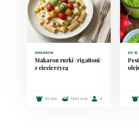
MAKARON
DO 15
Makaron rurki /rigattoni/
Pest
z ciecierzycą
olej
30 min.
1445 kcal
4