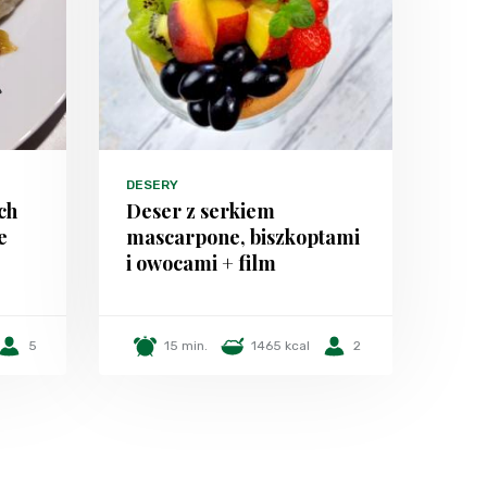
DESERY
ch
Deser z serkiem
e
mascarpone, biszkoptami
i owocami + film
5
15 min.
1465 kcal
2