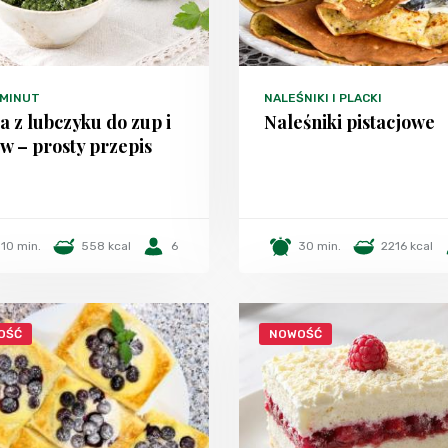
 MINUT
NALEŚNIKI I PLACKI
a z lubczyku do zup i
Naleśniki pistacjowe
w – prosty przepis
10 min.
558 kcal
6
30 min.
2216 kcal
OŚĆ
NOWOŚĆ