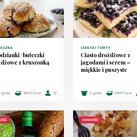
TECZKA
CIASTA I TORTY
dzianki /bułeczki
Ciasto drożdżowe z
żdżowe z kruszonką
jagodami i serem –
miękkie i puszyste
 godz.
4800 kcal
12
2 godz.
4897 kcal
OŚĆ
NOWOŚĆ