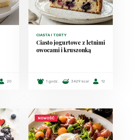
CIASTA I TORTY
Ciasto jogurtowe z letnimi
owocami i kruszonką
20
1 godz.
3429 kcal
12
NOWOŚĆ