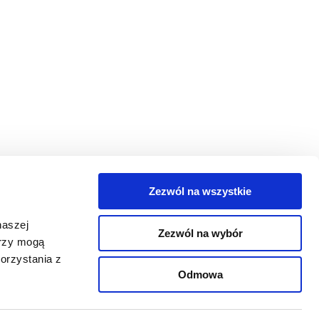
Zezwól na wszystkie
egorie
naszej
Zezwól na wybór
takt
erzy mogą
orzystania z
oguj się
Odmowa