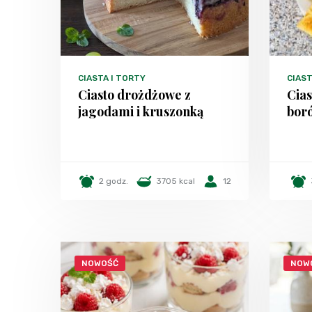
CIASTA I TORTY
CIAS
Ciasto drożdżowe z
Cias
jagodami i kruszonką
bor
2 godz.
3705 kcal
12
NOWOŚĆ
NOW