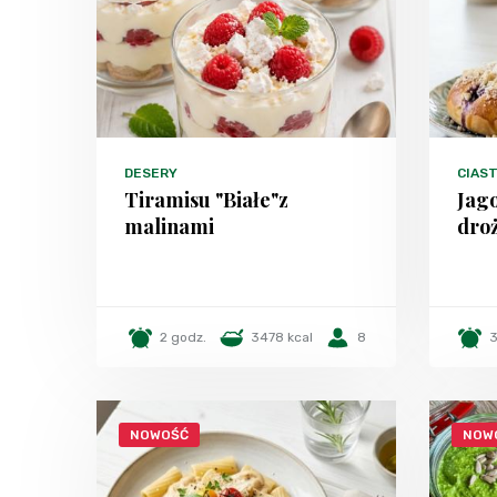
DESERY
CIAS
Tiramisu "Białe"z
Jago
malinami
dro
2 godz.
3478 kcal
8
3
NOWOŚĆ
NOW