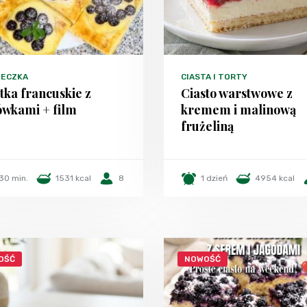
TECZKA
CIASTA I TORTY
tka francuskie z
Ciasto warstwowe z
ówkami + film
kremem i malinową
frużeliną
30 min.
1531 kcal
8
1 dzień
4954 kcal
OŚĆ
NOWOŚĆ