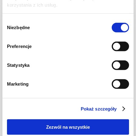
korzystania z ich usług.
NOWOŚĆ
Wybór
Niezbędne
zgody
Preferencje
Statystyka
Marketing
CIASTA I TORTY
Ciasto warstwowe z kremem i malinową
frużeliną
Pokaż szczegóły
Zezwól na wszystkie
1 dzień
4954 kcal
20