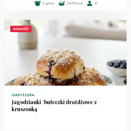
2 godz.
3478 kcal
8
NOWOŚĆ
CIASTECZKA
Jagodzianki /bułeczki drożdżowe z
kruszonką