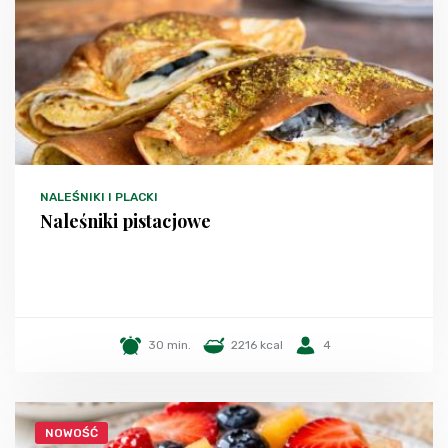
NALEŚNIKI I PLACKI
Naleśniki pistacjowe
30 min.
2216 kcal
4
NOWOŚĆ