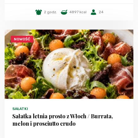
2 godz.
4897 kcal
24
NOWOŚĆ
SAŁATKI
Sałatka letnia prosto z Włoch / Burrata,
melon i prosciutto crudo