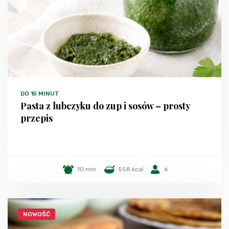
DO 15 MINUT
Pasta z lubczyku do zup i sosów – prosty
przepis
10 min.
558 kcal
6
NOWOŚĆ