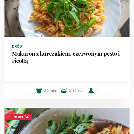
DRÓB
Makaron z kurczakiem, czerwonym pesto i
ricottą
20 min.
2162 kcal
4
NOWOŚĆ