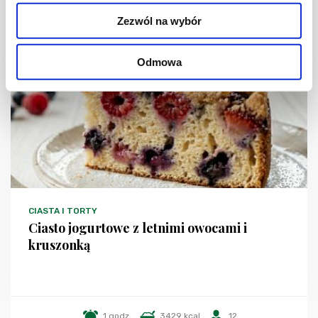
Zezwól na wybór
NOWOŚĆ
Odmowa
CIASTA I TORTY
Ciasto jogurtowe z letnimi owocami i
kruszonką
1 godz.
3429 kcal
12