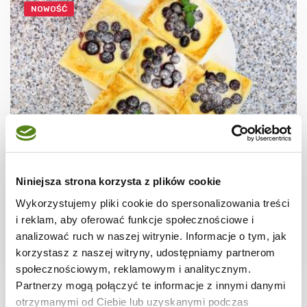
NOWOŚĆ
CIASTECZKA
Ciastka francuskie z borówkami + film
Niniejsza strona korzysta z plików cookie
Wykorzystujemy pliki cookie do spersonalizowania treści
i reklam, aby oferować funkcje społecznościowe i
analizować ruch w naszej witrynie. Informacje o tym, jak
korzystasz z naszej witryny, udostępniamy partnerom
30 min.
1531 kcal
8
społecznościowym, reklamowym i analitycznym.
Partnerzy mogą połączyć te informacje z innymi danymi
otrzymanymi od Ciebie lub uzyskanymi podczas