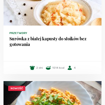
PRZETWORY
Surówka z białej kapusty do słoików bez
gotowania
2 dni
1514 kcal
4
NOWOŚĆ