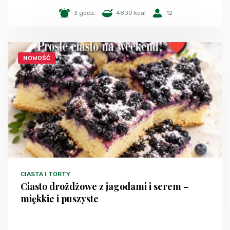
3 godz.
4800 kcal
12
NOWOŚĆ
CIASTA I TORTY
Ciasto drożdżowe z jagodami i serem –
miękkie i puszyste