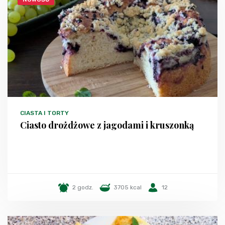
CIASTA I TORTY
Ciasto drożdżowe z jagodami i kruszonką
2 godz.
3705 kcal
12