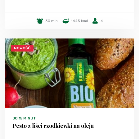
30 min.
1445 kcal
4
NOWOŚĆ
DO 15 MINUT
Pesto z liści rzodkiewki na oleju