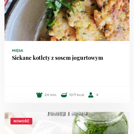
MIĘSA
Siekane kotlety z sosem jogurtowym
24 min.
1071 kcal
4
NOWOŚĆ