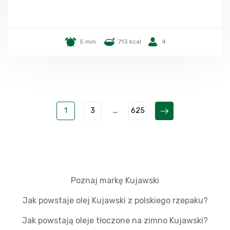
5 min.
713 kcal
4
1
3
...
625
Poznaj markę Kujawski
Jak powstaje olej Kujawski z polskiego rzepaku?
Jak powstają oleje tłoczone na zimno Kujawski?