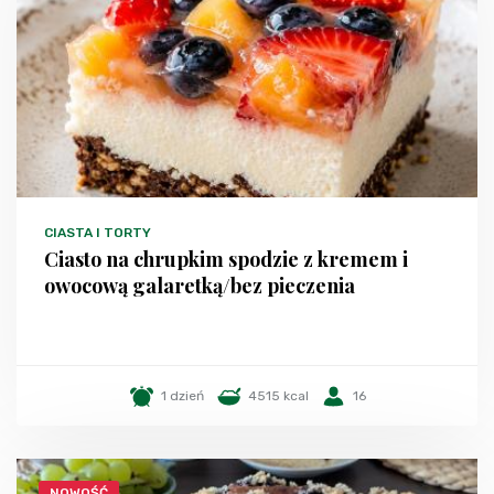
CIASTA I TORTY
Ciasto na chrupkim spodzie z kremem i
owocową galaretką/bez pieczenia
1 dzień
4515 kcal
16
NOWOŚĆ