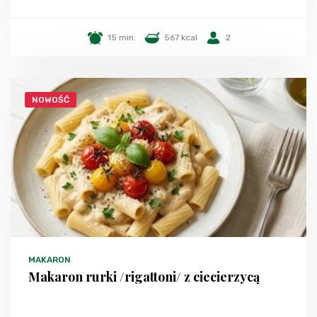
15 min.
567 kcal
2
NOWOŚĆ
MAKARON
Makaron rurki /rigattoni/ z ciecierzycą