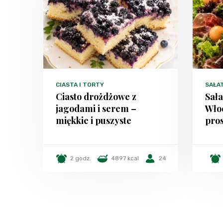
CIASTA I TORTY
SAŁA
Ciasto drożdżowe z
Sała
jagodami i serem –
Włoc
miękkie i puszyste
pros
2 godz.
4897 kcal
24