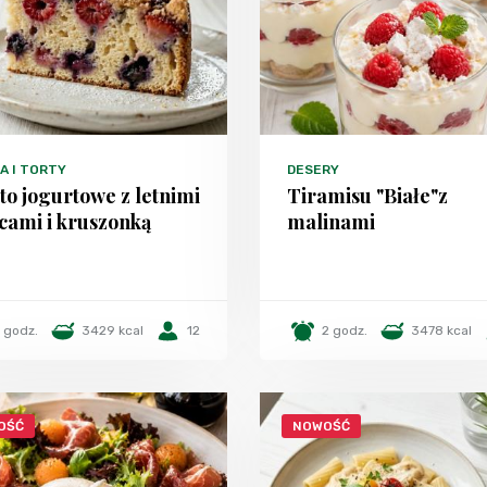
A I TORTY
DESERY
to jogurtowe z letnimi
Tiramisu "Białe"z
cami i kruszonką
malinami
1 godz.
3429 kcal
12
2 godz.
3478 kcal
OŚĆ
NOWOŚĆ