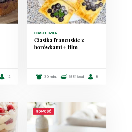
CIASTECZKA
Ciastka francuskie z
borówkami + film
12
30 min.
1531 kcal
8
NOWOŚĆ