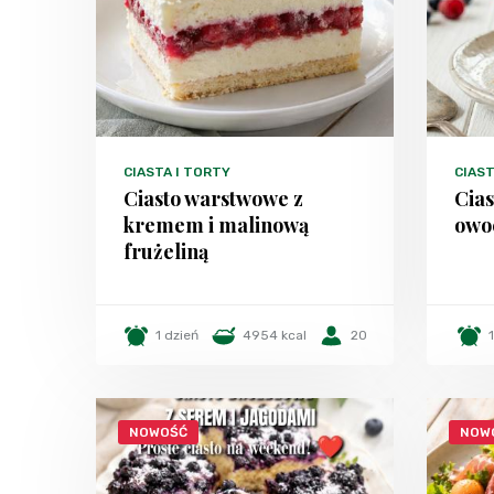
CIASTA I TORTY
CIAST
Ciasto warstwowe z
Cias
kremem i malinową
owo
frużeliną
1 dzień
4954 kcal
20
NOWOŚĆ
NOW