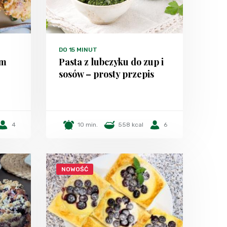
DO 15 MINUT
em
Pasta z lubczyku do zup i
sosów – prosty przepis
4
10 min.
558 kcal
6
NOWOŚĆ