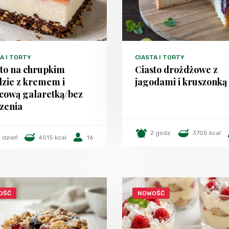
A I TORTY
CIASTA I TORTY
sto na chrupkim
Ciasto drożdżowe z
dzie z kremem i
jagodami i kruszonką
cową galaretką/bez
zenia
2 godz.
3705 kcal
1 dzień
4515 kcal
16
OŚĆ
NOWOŚĆ