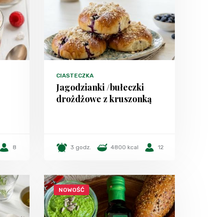
CIASTECZKA
Jagodzianki /bułeczki
drożdżowe z kruszonką
8
3 godz.
4800 kcal
12
NOWOŚĆ