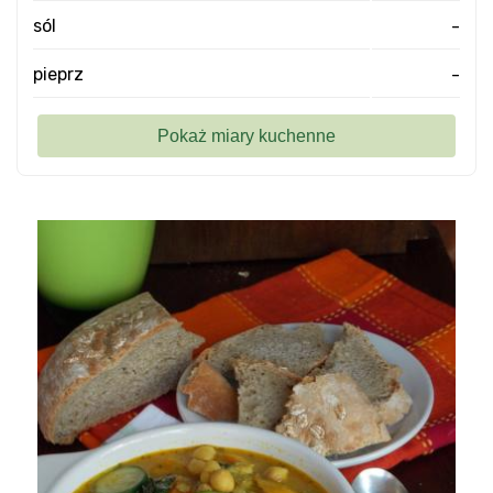
sól
-
pieprz
-