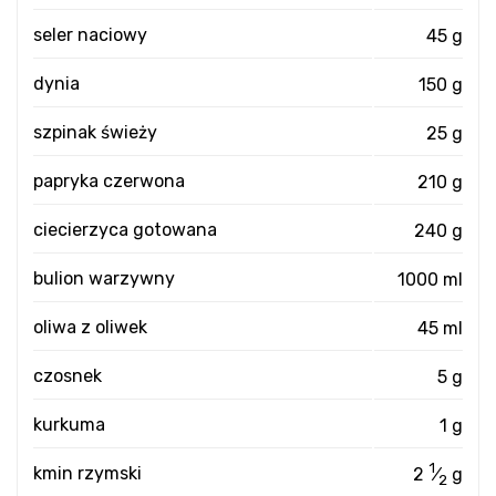
seler naciowy
45 g
dynia
150 g
szpinak świeży
25 g
papryka czerwona
210 g
ciecierzyca gotowana
240 g
bulion warzywny
1000 ml
oliwa z oliwek
45 ml
czosnek
5 g
kurkuma
1 g
1
kmin rzymski
2
⁄
g
2