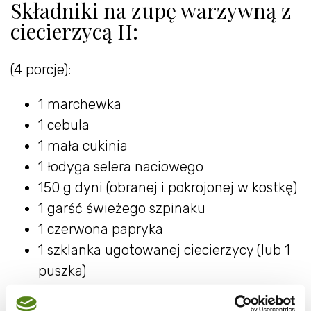
Składniki na zupę warzywną z
ciecierzycą II:
(4 porcje):
1 marchewka
1 cebula
1 mała cukinia
1 łodyga selera naciowego
150 g dyni (obranej i pokrojonej w kostkę)
1 garść świeżego szpinaku
1 czerwona papryka
1 szklanka ugotowanej ciecierzycy (lub 1
puszka)
1 litr bulionu warzywnego