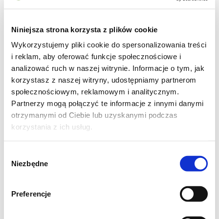
3 łyżki oliwy z oliwek
1 ząbek czosnku (opcjonalnie)
½ łyżeczki kurkumy
Niniejsza strona korzysta z plików cookie
½ łyżeczki mielonego kminu rzymskiego
Wykorzystujemy pliki cookie do spersonalizowania treści
i reklam, aby oferować funkcje społecznościowe i
(opcjonalnie)
analizować ruch w naszej witrynie. Informacje o tym, jak
Sól i pieprz do smaku
korzystasz z naszej witryny, udostępniamy partnerom
społecznościowym, reklamowym i analitycznym.
Partnerzy mogą połączyć te informacje z innymi danymi
otrzymanymi od Ciebie lub uzyskanymi podczas
korzystania z ich usług.
Wybór
Niezbędne
zgody
Preferencje