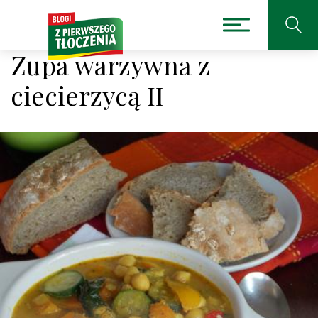
Zupa warzywna z
ciecierzycą II