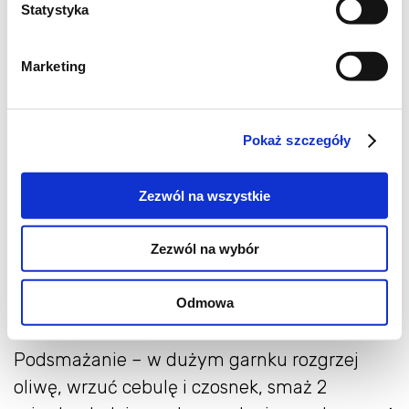
Statystyka
Marketing
Pokaż szczegóły
Jak przygotować zupę
Zezwól na wszystkie
warzywną z ciecierzycą II?
Zezwól na wybór
Przygotowanie warzyw – marchew, cukinię,
seler naciowy, dynię i paprykę pokrój w
Odmowa
kostkę [ lub plasterki ]cebulę drobno posiekaj.
Podsmażanie – w dużym garnku rozgrzej
oliwę, wrzuć cebulę i czosnek, smaż 2