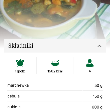
Składniki
1 godz.
1602 kcal
4
marchewka
50 g
cebula
150 g
cukinia
600 g