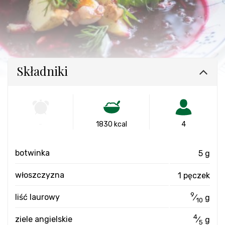
Składniki
-
1830 kcal
4
botwinka
5 g
włoszczyzna
1 pęczek
9
liść laurowy
⁄
g
10
4
ziele angielskie
⁄
g
5