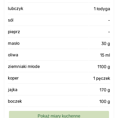
lubczyk
1 łodyga
sól
-
pieprz
-
masło
30 g
oliwa
15 ml
ziemniaki młode
1100 g
koper
1 pęczek
jajka
170 g
boczek
100 g