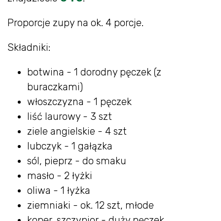
Proporcje zupy na ok. 4 porcje.
Składniki:
botwina - 1 dorodny pęczek (z
buraczkami)
włoszczyzna - 1 pęczek
liść laurowy - 3 szt
ziele angielskie - 4 szt
lubczyk - 1 gałązka
sól, pieprz - do smaku
masło - 2 łyżki
oliwa - 1 łyżka
ziemniaki - ok. 12 szt, młode
koper, szczypior - duży pęczek