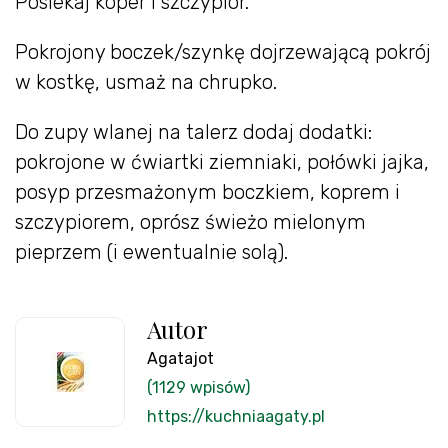
Posiekaj koper i szczypior.
Pokrojony boczek/szynkę dojrzewającą pokrój
w kostkę, usmaż na chrupko.
Do zupy wlanej na talerz dodaj dodatki:
pokrojone w ćwiartki ziemniaki, połówki jajka,
posyp przesmażonym boczkiem, koprem i
szczypiorem, oprósz świeżo mielonym
pieprzem (i ewentualnie solą).
Autor
Agatajot
(1129 wpisów)
https://kuchniaagaty.pl