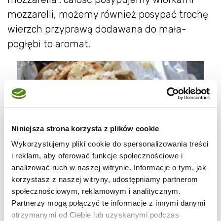
mozzarelli, możemy również posypać trochę
wierzch przyprawą dodawana do mała-
pogłębi to aromat.
Niniejsza strona korzysta z plików cookie
Wykorzystujemy pliki cookie do spersonalizowania treści
i reklam, aby oferować funkcje społecznościowe i
analizować ruch w naszej witrynie. Informacje o tym, jak
korzystasz z naszej witryny, udostępniamy partnerom
społecznościowym, reklamowym i analitycznym.
Chleb zawijamy w folię aluminiową i
Partnerzy mogą połączyć te informacje z innymi danymi
otrzymanymi od Ciebie lub uzyskanymi podczas
układamy na ruszcie. Pieczemy zawinięte ok