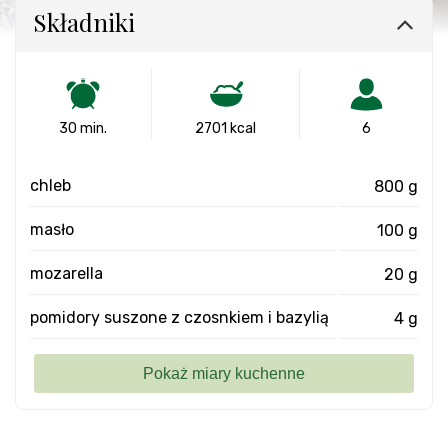
Składniki
30 min.
2701 kcal
6
chleb
800 g
masło
100 g
mozarella
20 g
pomidory suszone z czosnkiem i bazylią
4 g