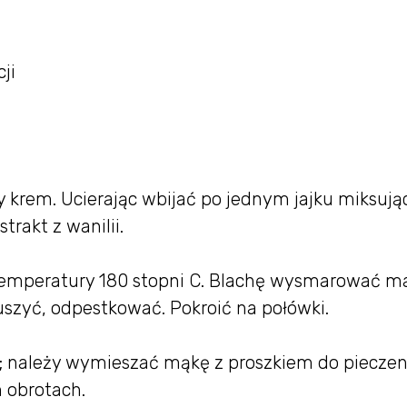
ji
y krem. Ucierając wbijać po jednym jajku miksują
rakt z wanilii.
 temperatury 180 stopni C. Blachę wysmarować 
uszyć, odpestkować. Pokroić na połówki.
e; należy wymieszać mąkę z proszkiem do pieczen
h obrotach.