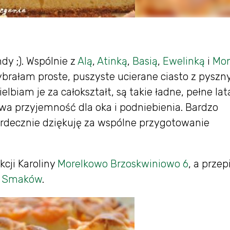
;). Wspólnie z
Alą
,
Atinką
,
Basią
,
Ewelinką
i
Mon
rałam proste, puszyste ucierane ciasto z pyszn
biam je za całokształt, są takie ładne, pełne lata
iwa przyjemność dla oka i podniebienia. Bardzo
rdecznie dziękuję za wspólne przygotowanie
kcji Karoliny
Morelkowo Brzoskwiniowo 6
, a przep
a Smaków
.