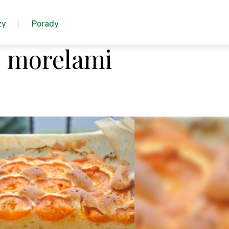
zy
Porady
z morelami