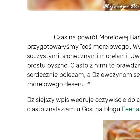
Czas na powrót Morelowej Bandy 
przygotowałyśmy "coś morelowego". Wyb
soczystymi, słonecznymi morelami. Uwiel
prostu pyszne. Ciasto z nimi to prawdz
serdecznie polecam, a Dziewczynom se
morelowego deseru. :*
Dzisiejszy wpis wędruje oczywiście do a
ciasto znalazłam u Gosi na blogu
Feeri