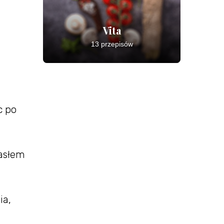
Vita
13 przepisów
c po
masłem
ia,