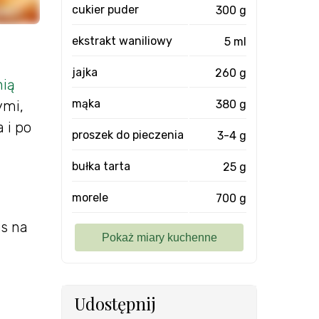
cukier puder
300 g
ekstrakt waniliowy
5 ml
jajka
260 g
ią
mąka
380 g
ymi,
 i po
proszek do pieczenia
3-4 g
bułka tarta
25 g
morele
700 g
is na
Udostępnij