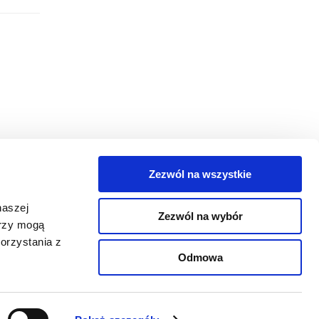
Zezwól na wszystkie
egorie
naszej
Zezwól na wybór
takt
erzy mogą
orzystania z
oguj się
Odmowa