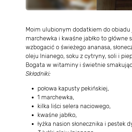
Moim ulubionym dodatkiem do obiadu je
marchewka i kwaśne jabłko to główne sk
wzbogacić o świeżego ananasa, słoneczni
oleju lnianego, soku z cytryny, soli i p
Bogata w witaminy i świetnie smakując
Składniki:
połowa kapusty pekińskiej,
1 marchewka,
kilka liści selera naciowego,
kwaśne jabłko,
łyżka nasion słonecznika i pestek d