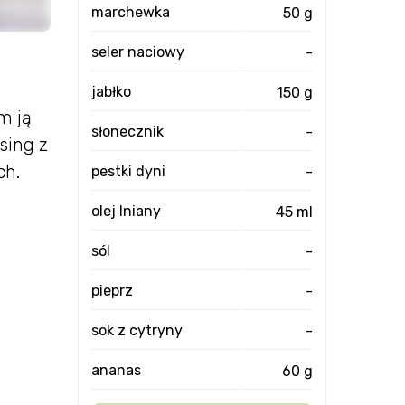
marchewka
50 g
seler naciowy
-
jabłko
150 g
m ją
słonecznik
-
sing z
ch.
pestki dyni
-
olej lniany
45 ml
sól
-
pieprz
-
sok z cytryny
-
ananas
60 g