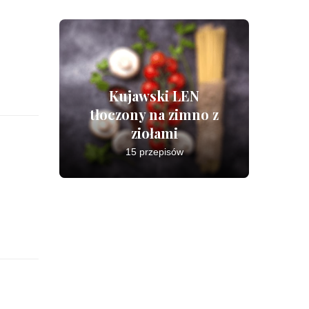
Kujawski LEN
tłoczony na zimno z
ziołami
15 przepisów