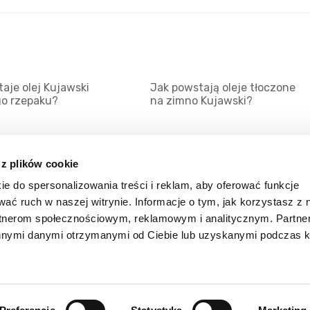
aje olej Kujawski
Jak powstają oleje tłoczone
go rzepaku?
na zimno Kujawski?
 z plików cookie
ie do spersonalizowania treści i reklam, aby oferować funkcje
Mapa serwisu
Kat
wać ruch w naszej witrynie. Informacje o tym, jak korzystasz z 
Kanały RSS
Kon
rtnerom społecznościowym, reklamowym i analitycznym. Partn
innymi danymi otrzymanymi od Ciebie lub uzyskanymi podczas k
Porady
Zal