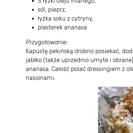
3 łyżki oleju lnianego,
sól, pieprz,
łyżka soku z cytryny,
plasterek ananasa
Przygotowanie:
Kapustę pekińską drobno posiekać, dod
jabłko (także uprzednio umyte i obrane)
ananasa. Całość polać dressingiem z ole
nasionami.