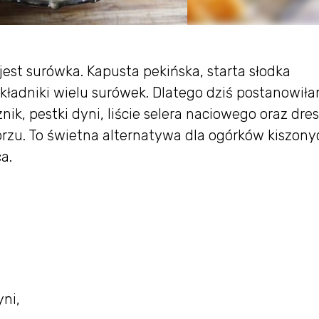
st surówka. Kapusta pekińska, starta słodka
ładniki wielu surówek. Dlatego dziś postanowiła
k, pestki dyni, liście selera naciowego oraz dres
ieprzu. To świetna alternatywa dla ogórków kiszony
a.
yni,