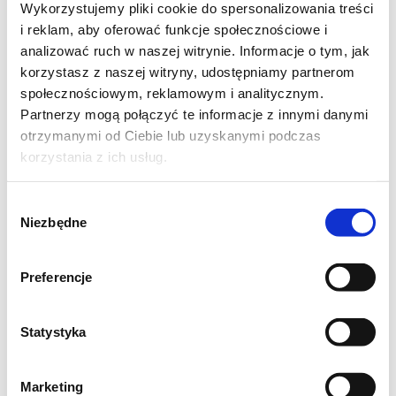
Wykorzystujemy pliki cookie do spersonalizowania treści
pracy nerek i przemianie materii . Ma dużo
i reklam, aby oferować funkcje społecznościowe i
potasu i wapnia oraz wiele innych cenny
analizować ruch w naszej witrynie. Informacje o tym, jak
korzystasz z naszej witryny, udostępniamy partnerom
składników dla naszego zdrowia. Polecam.
społecznościowym, reklamowym i analitycznym.
Partnerzy mogą połączyć te informacje z innymi danymi
przepis własny
otrzymanymi od Ciebie lub uzyskanymi podczas
korzystania z ich usług.
na dwie szklaneczki
4 łodygi selera naciowego
Wybór
Niezbędne
zgody
2 małe jabłka
1/2 zielonego długiego ogórka ze skórą
Preferencje
1/2 limonki
pół pęczka kolendry
Statystyka
opcjonalnie
Marketing