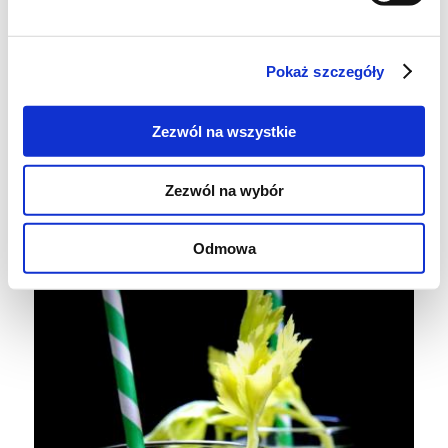
syrop z agawy
Wszystkie warzywa i owoce umyć , następnie
Pokaż szczegóły
przepuścić przez sokowirówkę sok zlać do
blendera i zmiksować z natką kolendry na
Zezwól na wszystkie
gładko - dodać wyciśnięty jeszcze sok z
limonki i spróbować - jeżeli jest dla Was mało
Zezwól na wybór
słodki można dosłodzić np syropem z agawy .
Na zdrowie ;-)
Odmowa