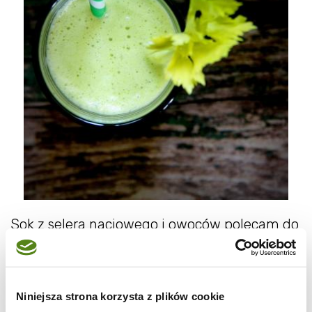
Sok z selera naciowego i owoców polecam do
picia na czczo - oczyszcza organizm z toksyn
i do tego jest smaczny - jeżeli oczywiście
lubicie seler. Ma bardzo dużo witaminy C jak
Niniejsza strona korzysta z plików cookie
również witaminę młodości E , pomaga w