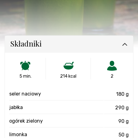
Składniki
5 min.
214 kcal
2
seler naciowy
180 g
jabłka
290 g
ogórek zielony
90 g
limonka
50 g