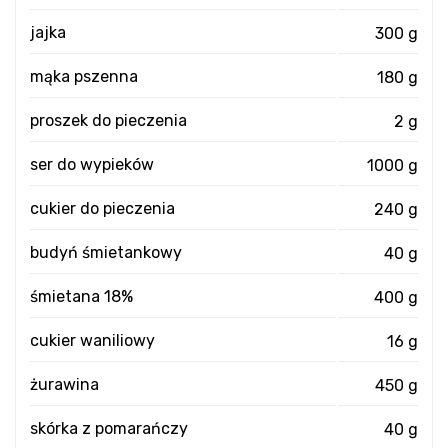
jajka
300 g
mąka pszenna
180 g
proszek do pieczenia
2 g
ser do wypieków
1000 g
cukier do pieczenia
240 g
budyń śmietankowy
40 g
śmietana 18%
400 g
cukier waniliowy
16 g
żurawina
450 g
skórka z pomarańczy
40 g