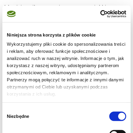
W misie miksera umieszczamy miękkie
masło, ucieramy je przez chwilę. Następnie
dodajemy pozostałe składniki: twaróg, żółtka,
cukier oraz proszek budyniowy, miksujemy do
Niniejsza strona korzysta z plików cookie
połączenia (około 20-30 sekund).
Wykorzystujemy pliki cookie do spersonalizowania treści
i reklam, aby oferować funkcje społecznościowe i
analizować ruch w naszej witrynie. Informacje o tym, jak
korzystasz z naszej witryny, udostępniamy partnerom
społecznościowym, reklamowym i analitycznym.
Partnerzy mogą połączyć te informacje z innymi danymi
otrzymanymi od Ciebie lub uzyskanymi podczas
korzystania z ich usług.
Wybór
Niezbędne
zgody