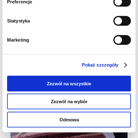
Preferencje
Statystyka
Marketing
Pokaż szczegóły
Osobno ubijamy białka. Delikatnie mieszając,
Zezwól na wszystkie
łączymy je (najlepiej w 2 turach) z masą
Zezwól na wybór
serową.
Składanie ciasta:
Odmowa