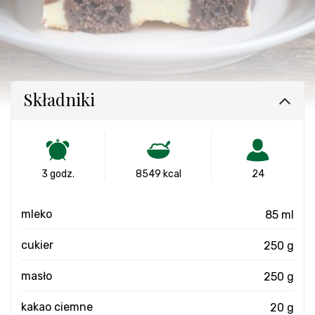
Składniki
3 godz.
8549 kcal
24
mleko
85 ml
cukier
250 g
masło
250 g
kakao ciemne
20 g