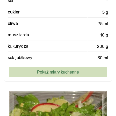
sól
-
cukier
5 g
oliwa
75 ml
musztarda
10 g
kukurydza
200 g
sok jabłkowy
30 ml