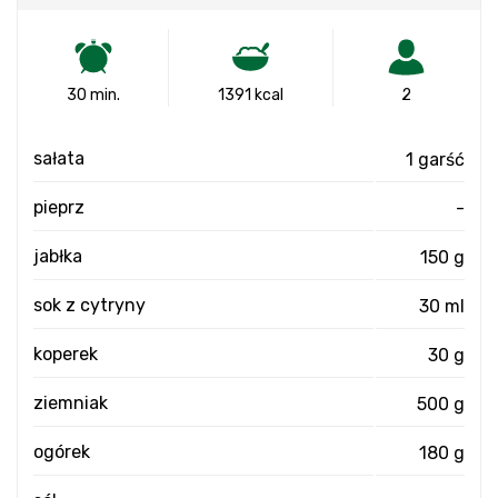
30 min.
1391 kcal
2
sałata
1 garść
pieprz
-
jabłka
150 g
sok z cytryny
30 ml
koperek
30 g
ziemniak
500 g
ogórek
180 g