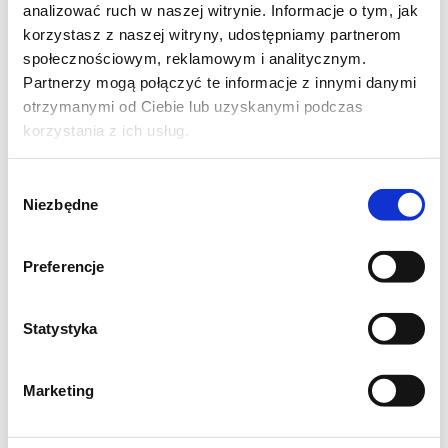
analizować ruch w naszej witrynie. Informacje o tym, jak
korzystasz z naszej witryny, udostępniamy partnerom
społecznościowym, reklamowym i analitycznym.
Partnerzy mogą połączyć te informacje z innymi danymi
otrzymanymi od Ciebie lub uzyskanymi podczas
korzystania z ich usług.
Wybór
Niezbędne
zgody
skladniki:
mlode ziemniaki okolo 500g
Preferencje
1 winne jablko
200 g kukurydzy gotowanaj (moze byc z
Statystyka
puszki)
1 maly ogorek zielony
Marketing
salata
peczek koperku