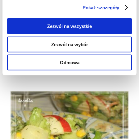
Pokaż szczegóły
skladniki na sos:
5 lyzek oliwy
Zezwól na wszystkie
sok z cytryny
2 lyzki soku jablkowego
Zezwól na wybór
sol, bialy pieprz
lyzeczka musztardy
Odmowa
cukier do smaku