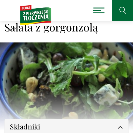
Sałata z gorgonzolą
Składniki