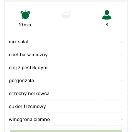
10 min.
-
3
mix sałat
-
ocet balsamiczny
-
olej z pestek dyni
-
gorgonzola
-
orzechy nerkowca
-
cukier trzcinowy
-
winogrona ciemne
-