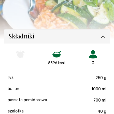
Składniki
-
5596 kcal
3
ryż
250 g
bulion
1000 ml
passata pomidorowa
700 ml
szalotka
40 g