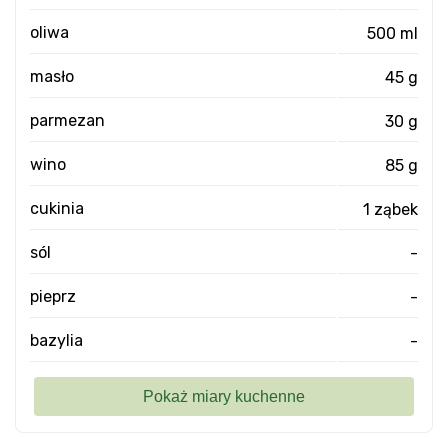
oliwa
500 ml
masło
45 g
parmezan
30 g
wino
85 g
cukinia
1 ząbek
sól
-
pieprz
-
bazylia
-