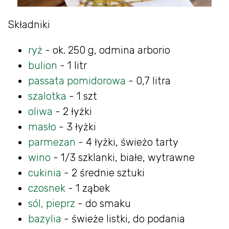
Składniki
ryż
- ok. 250 g, odmina arborio
bulion
- 1 litr
passata pomidorowa
- 0,7 litra
szalotka
- 1 szt
oliwa
- 2 łyżki
masło
- 3 łyżki
parmezan
- 4 łyżki, świeżo tarty
wino
- 1/3 szklanki, białe, wytrawne
cukinia
- 2 średnie sztuki
czosnek
- 1 ząbek
sól, pieprz
- do smaku
bazylia
- świeże listki, do podania