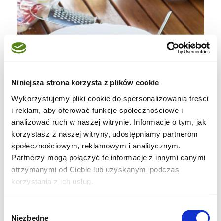
Niniejsza strona korzysta z plików cookie
Wykorzystujemy pliki cookie do spersonalizowania treści
i reklam, aby oferować funkcje społecznościowe i
analizować ruch w naszej witrynie. Informacje o tym, jak
korzystasz z naszej witryny, udostępniamy partnerom
Pamiętajcie, risotto „pije” dużo płynu,
społecznościowym, reklamowym i analitycznym.
przygotujcie więc dobry bulion. W momencie,
Partnerzy mogą połączyć te informacje z innymi danymi
otrzymanymi od Ciebie lub uzyskanymi podczas
gdy rondel z risotto zestawiacie z ognia,
korzystania z ich usług.
danie powinno mieć konsystencję dość
rzadkiej owsianki. Po dodaniu sera i masła
Wybór
nieco stężeje, a po kolejnych kilku minutach
Niezbędne
zgody