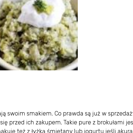
cają swoim smakiem. Co prawda są już w sprzedaż
się przed ich zakupem. Takie pure z brokułami jes
kuje też z łyżką śmietany lub jogurtu jeśli akura