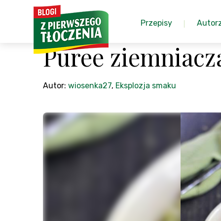
Przepisy
Autor
Puree ziemniacz
Autor:
wiosenka27
,
Eksplozja smaku