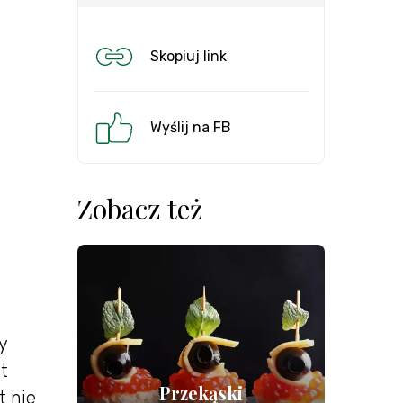
Skopiuj link
Wyślij na FB
Zobacz też
y
t
Przekąski
t nie