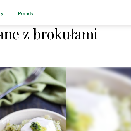
zy
Porady
ane z brokułami