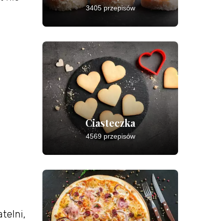
3405 przepisów
Ciasteczka
4569 przepisów
telni,