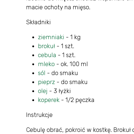
macie ochoty na mięso.
Składniki
ziemniaki
- 1 kg
brokuł
- 1 szt.
cebula
- 1 szt.
mleko
- ok. 100 ml
sól
- do smaku
pieprz
- do smaku
olej
- 3 łyżki
koperek
- 1/2 pęczka
Instrukcje
Cebulę obrać, pokroić w kostkę. Brokuł o