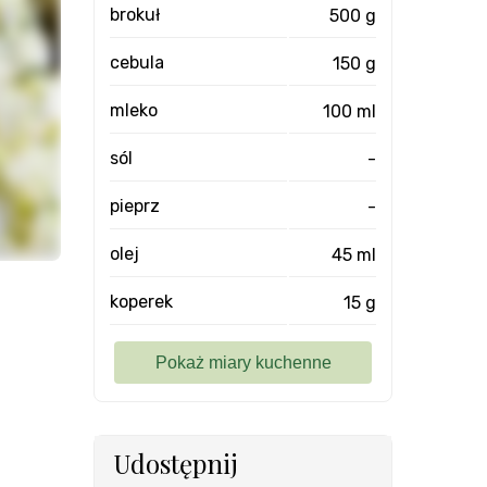
brokuł
500 g
cebula
150 g
mleko
100 ml
sól
-
pieprz
-
olej
45 ml
koperek
15 g
Udostępnij